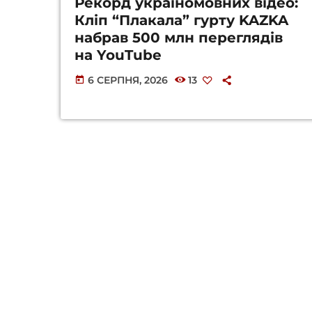
Рекорд україномовних відео:
Кліп “Плакала” гурту KAZKA
набрав 500 млн переглядів
на YouTube
6 СЕРПНЯ, 2026
13
today