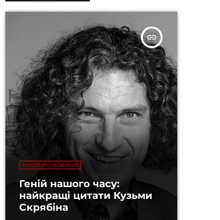
insert_link
МУЗИЧНІ НОВИНИ
Геній нашого часу:
найкращі цитати Кузьми
Скрябіна