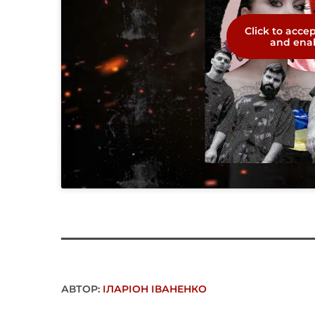
Click to acce
and enab
АВТОР:
ІЛАРІОН ІВАНЕНКО