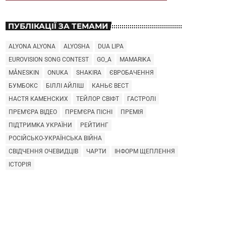
ПУБЛІКАЦІЇ ЗА ТЕМАМИ
ALYONA ALYONA
ALYOSHA
DUA LIPA
EUROVISION SONG CONTEST
GO_A
MAMARIKA
MÅNESKIN
ONUKA
SHAKIRA
ЄВРОБАЧЕННЯ
БУМБОКС
БІЛЛІ АЙЛІШ
КАНЬЄ ВЕСТ
НАСТЯ КАМЕНСКИХ
ТЕЙЛОР СВІФТ
ГАСТРОЛІ
ПРЕМ'ЄРА ВІДЕО
ПРЕМ'ЄРА ПІСНІ
ПРЕМІЯ
ПІДТРИМКА УКРАЇНИ
РЕЙТИНГ
РОСІЙСЬКО-УКРАЇНСЬКА ВІЙНА
СВІДЧЕННЯ ОЧЕВИДЦІВ
ЧАРТИ
ІНФОРМ ЩЕПЛЕННЯ
ІСТОРІЯ