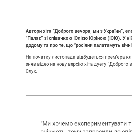
Автори хіта “Доброго вечора, ми з України”, 
“Палає” зі співачкою Юлією Юріною (ЮЮ). У ні
додому та про те, що “росіяни палатимуть вічні
На початку листопада відбудеться прем’єра кл
зняв відео на нову версію хіта дуету “Доброго 
Слух.
“Ми хочемо експериментувати та 
очікують, тому запросили до спі