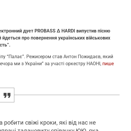
електронний дует PROBASS ∆ HARDI випустив пісню
й йдеться про повернення українських військових
сть”.
іпу “Палає”. Режисером став Антон Пожидаєв, який
вечора ми з України” за участі оркестру НАОНІ,
пише
робити свіжі кроки, які від нас не
впраці талановиту співачку ЮЮ, яка