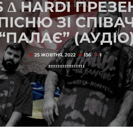
 ∆ HARDI ПРЕЗ
 ПІСНЮ ЗІ СПІВ
“ПАЛАЄ” (АУДІО
25 ЖОВТНЯ, 2022
136
1
today