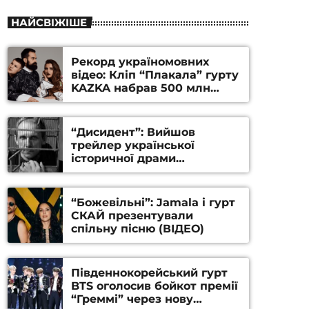
НАЙСВІЖІШЕ
Рекорд україномовних
відео: Кліп “Плакала” гурту
KAZKA набрав 500 млн
переглядів на YouTube
“Дисидент”: Вийшов
трейлер української
історичної драми
Станіслава Гуренка та
Андрія Алфьорова (ВІДЕО)
“Божевільні”: Jamala і гурт
СКАЙ презентували
спільну пісню (ВІДЕО)
Південнокорейський гурт
BTS оголосив бойкот премії
“Греммі” через нову