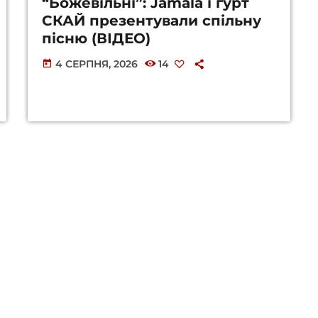
“Божевільні”: Jamala і гурт
СКАЙ презентували спільну
пісню (ВІДЕО)
4 СЕРПНЯ, 2026
14
today