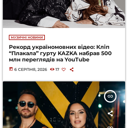
МУЗИЧНІ НОВИНИ
Рекорд україномовних відео: Кліп
“Плакала” гурту KAZKA набрав 500
млн переглядів на YouTube
today
6 СЕРПНЯ, 2026
17
insert_link