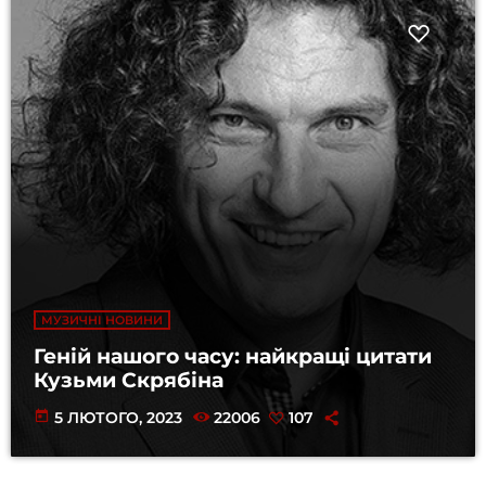
МУЗИЧНІ НОВИНИ
Геній нашого часу: найкращі цитати
Кузьми Скрябіна
today
5 ЛЮТОГО, 2023
22006
107