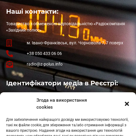
Наші контакти:
Товариство з обмеженою відповідальністю «Радіокомпанія
«Західний полюс»
м. Івано-Франківськ, вул. Чорновола 7, 7 поверх
+38 050 433 06 06
radio@z-polus.info
Ідентифікатори медіа в Реєстрі:
Івано-Франківськ
: L11-00661
Згода на використання
Калуш
: L11-01410
cookies
Рогатин
: L11-01801
Яблуниця
: L11-01720
Для забезпечення найкращого досвіду ми використовуємо технології,
Косів: L11-01805
такі як файли cookie, для збереження та/або отримання інформації з
Гарасимів: L11-02274
вашого пристрою. Надання згоди на використання цих технологій