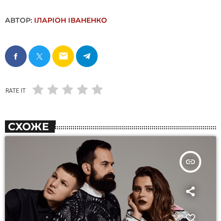
АВТОР:
ІЛАРІОН ІВАНЕНКО
email
RATE IT
СХОЖЕ
insert_link