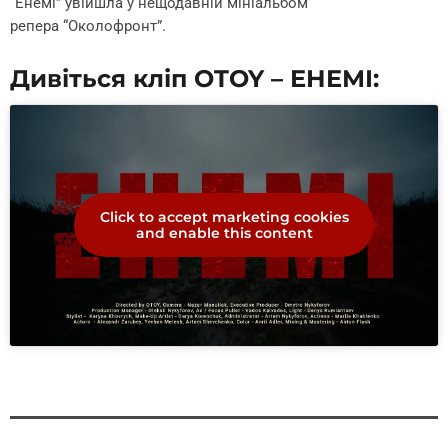
“Енемі” увійшла у нещодавній мініальбом
репера “Околофронт”.
Дивіться кліп OTOY – ЕНЕМІ:
Click to accept marketing cookies
and enable this content