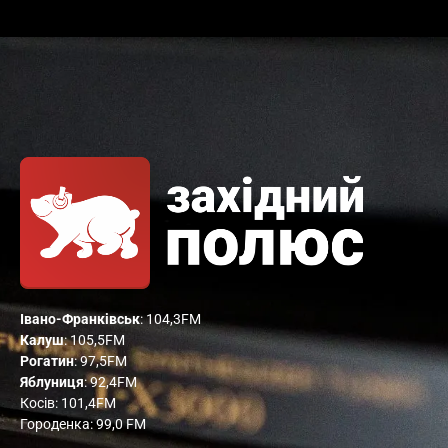
Івано-Франківськ
: 104,3FM
Калуш
: 105,5FM
Рогатин
: 97,5FM
Яблуниця
: 92,4FM
Косів: 101,4FM
Городенка: 99,0 FM