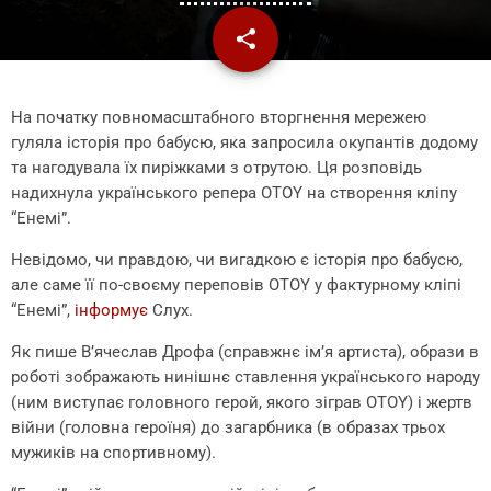
share
email
На початку повномасштабного вторгнення мережею
гуляла історія про бабусю, яка запросила окупантів додому
та нагодувала їх пиріжками з отрутою. Ця розповідь
надихнула українського репера OTOY на створення кліпу
“Енемі”.
Невідомо, чи правдою, чи вигадкою є історія про бабусю,
але саме її по-своєму переповів OTOY у фактурному кліпі
“Енемі”,
інформує
Слух.
Як пише В’ячеслав Дрофа (справжнє ім’я артиста), образи в
роботі зображають нинішнє ставлення українського народу
(ним виступає головного герой, якого зіграв OTOY) і жертв
війни (головна героїня) до загарбника (в образах трьох
мужиків на спортивному).