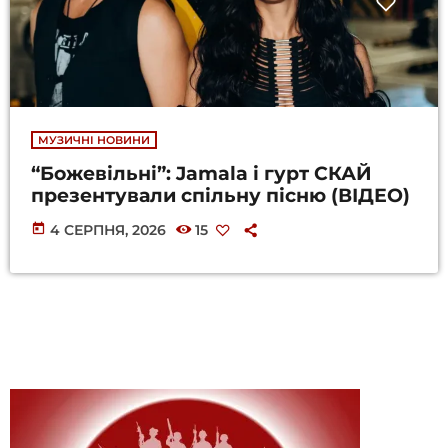
МУЗИЧНІ НОВИНИ
“Божевільні”: Jamala і гурт СКАЙ
презентували спільну пісню (ВІДЕО)
today
4 СЕРПНЯ, 2026
15