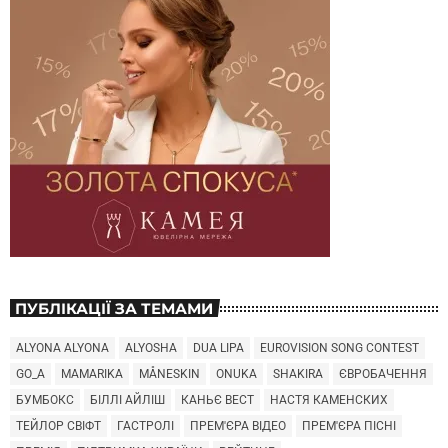
ПУБЛІКАЦІЇ ЗА ТЕМАМИ
ALYONA ALYONA
ALYOSHA
DUA LIPA
EUROVISION SONG CONTEST
GO_A
MAMARIKA
MÅNESKIN
ONUKA
SHAKIRA
ЄВРОБАЧЕННЯ
БУМБОКС
БІЛЛІ АЙЛІШ
КАНЬЄ ВЕСТ
НАСТЯ КАМЕНСКИХ
ТЕЙЛОР СВІФТ
ГАСТРОЛІ
ПРЕМ'ЄРА ВІДЕО
ПРЕМ'ЄРА ПІСНІ