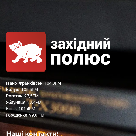
Івано-Франківськ
: 104,3FM
Калуш
: 105,5FM
Рогатин
: 97,5FM
Яблуниця
: 92,4FM
Косів: 101,4FM
Городенка: 99,0 FM
Наші контакти: