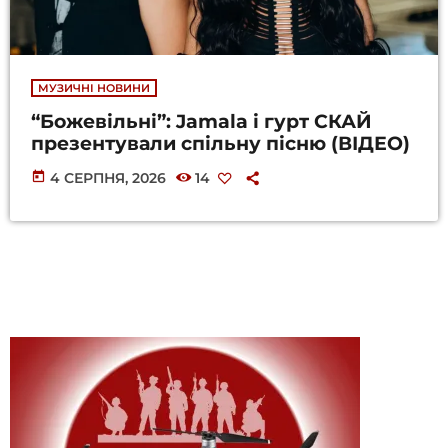
МУЗИЧНІ НОВИНИ
“Божевільні”: Jamala і гурт СКАЙ
презентували спільну пісню (ВІДЕО)
today
4 СЕРПНЯ, 2026
14