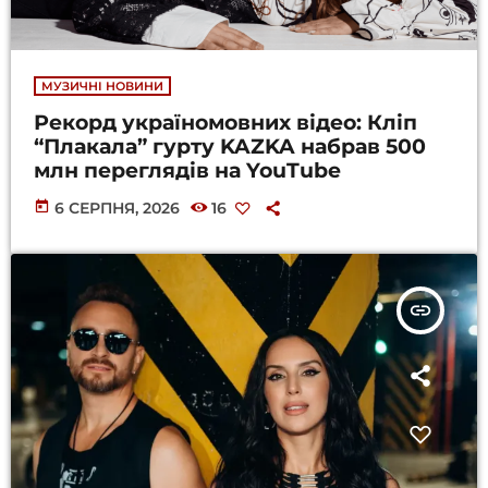
МУЗИЧНІ НОВИНИ
Рекорд україномовних відео: Кліп
“Плакала” гурту KAZKA набрав 500
млн переглядів на YouTube
today
6 СЕРПНЯ, 2026
16
insert_link