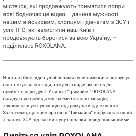
містечок, які продовжують триматися попри
все! Водночас це відео – данина мужності
нашим військовим, хлопцям і дівчатам з ЗСУ і
усіх ТРО, які захистили наш Київ і
продовжують боротися за всю Україну, –
поділилась ROXOLANA.
Ностальгійне відео улюбленими вулицями киян зворушує і
наштовхує на спогади, тому усі глядачам це відео
прийдеться до душі. У синглі “Тримайся” ROXOLANA
нагадує про найвідоміші меми останніх місяців,
закликаючи усіх українців підтримувати одне одного.
Зазначимо, що прем’єра пісні “Тримайся” відбулась в одній
з частин ЗСУ під час виступу співачки перед військовими.
Дивіться кліп ROXOLANA –