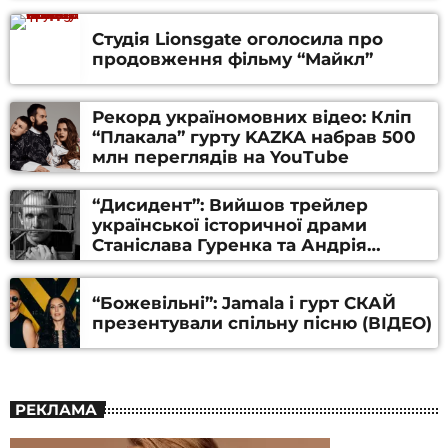
Студія Lionsgate оголосила про
продовження фільму “Майкл”
Рекорд україномовних відео: Кліп
“Плакала” гурту KAZKA набрав 500
млн переглядів на YouTube
“Дисидент”: Вийшов трейлер
української історичної драми
Станіслава Гуренка та Андрія
Алфьорова (ВІДЕО)
“Божевільні”: Jamala і гурт СКАЙ
презентували спільну пісню (ВІДЕО)
РЕКЛАМА