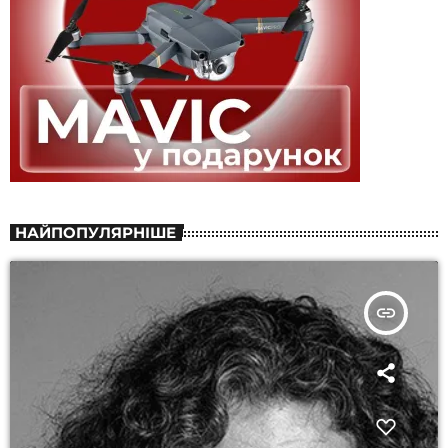
НАЙПОПУЛЯРНІШЕ
insert_link