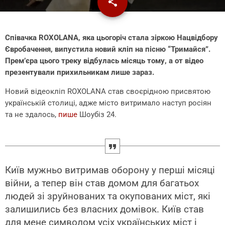
share
email
Співачка ROXOLANA, яка цьогоріч стала зіркою Нацвідбору
Євробачення, випустила новий кліп на пісню “Тримайся”.
Прем’єра цього треку відбулась місяць тому, а от відео
презентували прихильникам лише зараз.
Новий відеокліп ROXOLANA став своєрідною присвятою
українській столиці, адже місто витримало наступ росіян
та не здалось,
пише
Шоубіз 24.
Київ мужньо витримав оборону у перші місяці
війни, а тепер він став домом для багатьох
людей зі зруйнованих та окупованих міст, які
залишились без власних домівок. Київ став
для мене символом усіх українських міст і