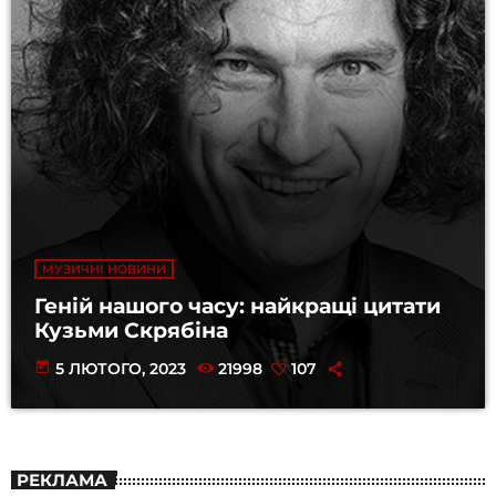
МУЗИЧНІ НОВИНИ
Геній нашого часу: найкращі цитати
Кузьми Скрябіна
today
5 ЛЮТОГО, 2023
21998
107
РЕКЛАМА