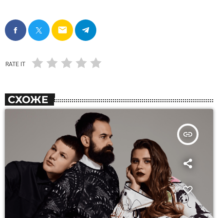
email
RATE IT
СХОЖЕ
insert_link