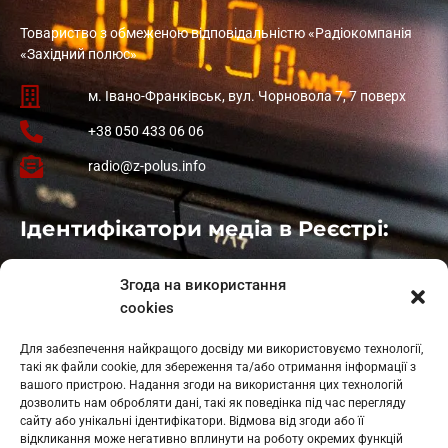
Товариство з обмеженою відповідальністю «Радіокомпанія
«Західний полюс»
м. Івано-Франківськ, вул. Чорновола 7, 7 поверх
+38 050 433 06 06
radio@z-polus.info
Ідентифікатори медіа в Реєстрі:
Івано-Франківськ
: L11-00661
Згода на використання
Калуш
: L11-01410
cookies
Рогатин
: L11-01801
Яблуниця
: L11-01720
Для забезпечення найкращого досвіду ми використовуємо технології,
Косів: L11-01805
такі як файли cookie, для збереження та/або отримання інформації з
Гарасимів: L11-02274
вашого пристрою. Надання згоди на використання цих технологій
дозволить нам обробляти дані, такі як поведінка під час перегляду
сайту або унікальні ідентифікатори. Відмова від згоди або її
відкликання може негативно вплинути на роботу окремих функцій