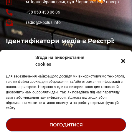
м. Івано-Франківськ, вул. Чорновола 7, 7 поверх
+38 050 433 06 06
radio@z-polus.info
Ідентифікатори медіа в Реєстрі:
Івано-Франківськ
: L11-00661
Згода на використання
Калуш
: L11-01410
cookies
Рогатин
: L11-01801
Яблуниця
: L11-01720
Для забезпечення найкращого досвіду ми використовуємо технології,
Косів: L11-01805
такі як файли cookie, для збереження та/або отримання інформації з
Гарасимів: L11-02274
вашого пристрою. Надання згоди на використання цих технологій
дозволить нам обробляти дані, такі як поведінка під час перегляду
сайту або унікальні ідентифікатори. Відмова від згоди або її
відкликання може негативно вплинути на роботу окремих функцій
сайту.
ПОГОДИТИСЯ