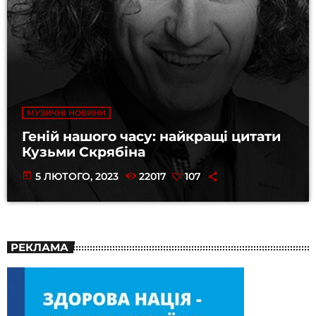
МУЗИЧНІ НОВИНИ
Геній нашого часу: найкращі цитати
Кузьми Скрябіна
today
5 ЛЮТОГО, 2023
22017
107
РЕКЛАМА