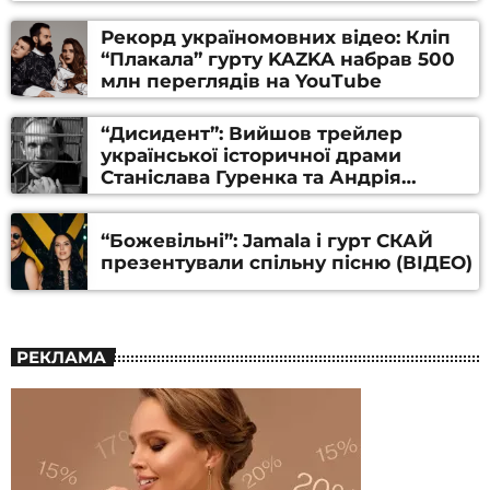
Рекорд україномовних відео: Кліп
“Плакала” гурту KAZKA набрав 500
млн переглядів на YouTube
“Дисидент”: Вийшов трейлер
української історичної драми
Станіслава Гуренка та Андрія
Алфьорова (ВІДЕО)
“Божевільні”: Jamala і гурт СКАЙ
презентували спільну пісню (ВІДЕО)
РЕКЛАМА