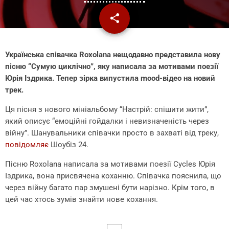
share
email
Українська співачка Roxolana нещодавно представила нову
пісню “Сумую циклічно”, яку написала за мотивами поезії
Юрія Іздрика. Тепер зірка випустила mood-відео на новий
трек.
Ця пісня з нового мініальбому “Настрій: спішити жити”,
який описує “емоційні гойдалки і невизначеність через
війну”. Шанувальники співачки просто в захваті від треку,
повідомляє
Шоубіз 24.
Пісню Roxolana написала за мотивами поезії Cycles Юрія
Іздрика, вона присвячена коханню. Співачка пояснила, що
через війну багато пар змушені бути нарізно. Крім того, в
цей час хтось зумів знайти нове кохання.