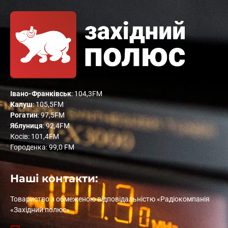
Івано-Франківськ
: 104,3FM
Калуш
: 105,5FM
Рогатин
: 97,5FM
Яблуниця
: 92,4FM
Косів: 101,4FM
Городенка: 99,0 FM
Наші контакти:
Товариство з обмеженою відповідальністю «Радіокомпанія
«Західний полюс»