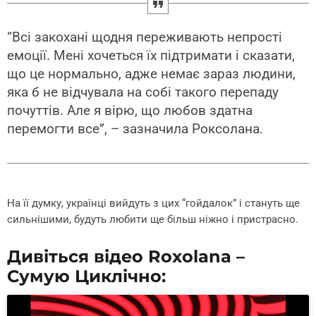
“Всі закохані щодня переживають непрості
емоції. Мені хочеться їх підтримати і сказати,
що це нормально, адже немає зараз людини,
яка б не відчувала на собі такого перепаду
почуттів. Але я вірю, що любов здатна
перемогти все”, – зазначила Роксолана.
На її думку, українці вийдуть з цих “гойдалок” і стануть ще
сильнішими, будуть любити ще більш ніжно і пристрасно.
Дивіться відео Roxolana –
Сумую Циклічно: