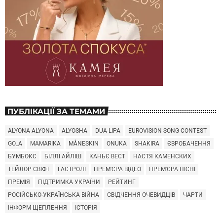
ПУБЛІКАЦІЇ ЗА ТЕМАМИ
ALYONA ALYONA
ALYOSHA
DUA LIPA
EUROVISION SONG CONTEST
GO_A
MAMARIKA
MÅNESKIN
ONUKA
SHAKIRA
ЄВРОБАЧЕННЯ
БУМБОКС
БІЛЛІ АЙЛІШ
КАНЬЄ ВЕСТ
НАСТЯ КАМЕНСКИХ
ТЕЙЛОР СВІФТ
ГАСТРОЛІ
ПРЕМ'ЄРА ВІДЕО
ПРЕМ'ЄРА ПІСНІ
ПРЕМІЯ
ПІДТРИМКА УКРАЇНИ
РЕЙТИНГ
РОСІЙСЬКО-УКРАЇНСЬКА ВІЙНА
СВІДЧЕННЯ ОЧЕВИДЦІВ
ЧАРТИ
ІНФОРМ ЩЕПЛЕННЯ
ІСТОРІЯ