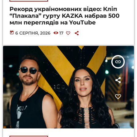
Рекорд україномовних відео: Кліп
“Плакала” гурту KAZKA набрав 500
млн переглядів на YouTube
today
6 СЕРПНЯ, 2026
17
insert_link