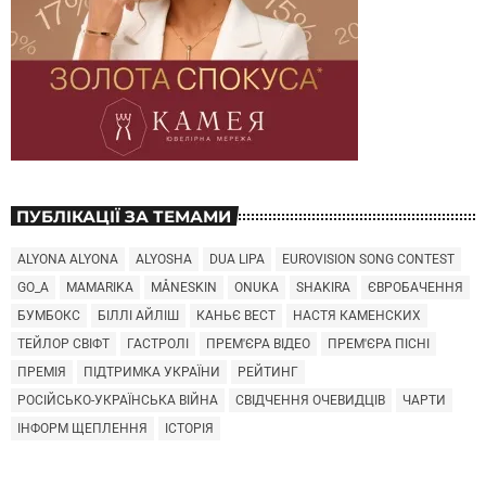
ПУБЛІКАЦІЇ ЗА ТЕМАМИ
ALYONA ALYONA
ALYOSHA
DUA LIPA
EUROVISION SONG CONTEST
GO_A
MAMARIKA
MÅNESKIN
ONUKA
SHAKIRA
ЄВРОБАЧЕННЯ
БУМБОКС
БІЛЛІ АЙЛІШ
КАНЬЄ ВЕСТ
НАСТЯ КАМЕНСКИХ
ТЕЙЛОР СВІФТ
ГАСТРОЛІ
ПРЕМ'ЄРА ВІДЕО
ПРЕМ'ЄРА ПІСНІ
ПРЕМІЯ
ПІДТРИМКА УКРАЇНИ
РЕЙТИНГ
РОСІЙСЬКО-УКРАЇНСЬКА ВІЙНА
СВІДЧЕННЯ ОЧЕВИДЦІВ
ЧАРТИ
ІНФОРМ ЩЕПЛЕННЯ
ІСТОРІЯ