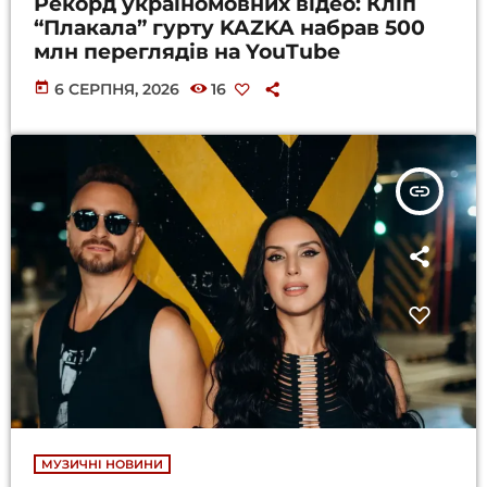
Рекорд україномовних відео: Кліп
“Плакала” гурту KAZKA набрав 500
млн переглядів на YouTube
today
6 СЕРПНЯ, 2026
16
insert_link
МУЗИЧНІ НОВИНИ