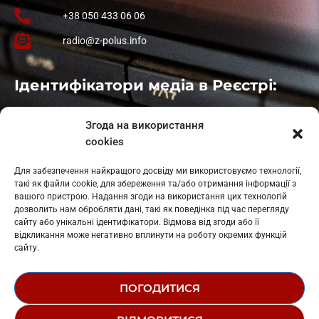
+38 050 433 06 06
radio@z-polus.info
Ідентифікатори медіа в Реєстрі:
Івано-Франківськ
: L11-00661
Згода на використання
Калуш
: L11-01410
cookies
Рогатин
: L11-01801
Яблуниця
: L11-01720
Для забезпечення найкращого досвіду ми використовуємо технології,
Косів: L11-01805
такі як файли cookie, для збереження та/або отримання інформації з
Гарасимів: L11-02274
вашого пристрою. Надання згоди на використання цих технологій
дозволить нам обробляти дані, такі як поведінка під час перегляду
сайту або унікальні ідентифікатори. Відмова від згоди або її
відкликання може негативно вплинути на роботу окремих функцій
сайту.
ПОГОДИТИСЯ
© 1995-2026 РК «ЗАХІДНИЙ ПОЛЮС»