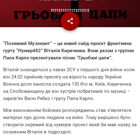
share
email
1
“Позивний Музикант” – це новий сайд-проєкт фронтмена
гурту “Нумер482” Віталія Кириченка. Вони разом з групою
Папа Карло презентували пісню “Грьобані цапи”.
Віталій знаходиться у лавах ЗСУ з першого дня війни коли
він 24.02 прийняв присягу на вірність народу України.
Воєнна доля занесла солдата 130 бто м. Київ, Кириченка
на Слобожанщину де він зустрів побратимів по музиці –
харків’ян Васю Рябко і групу Папа Карло.
Між виконанням бойових розпоряджень став з’являтися
матеріал про долю людини на війні. Тому вирішено було
створити окремий від нумерів проект який би мав назву за
позивним Віталія в підрозділі.