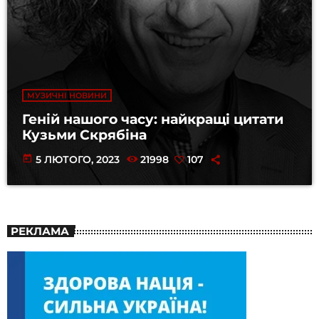
МУЗИЧНІ НОВИНИ
Геній нашого часу: найкращі цитати
Кузьми Скрябіна
today
5 ЛЮТОГО, 2023
21998
107
РЕКЛАМА