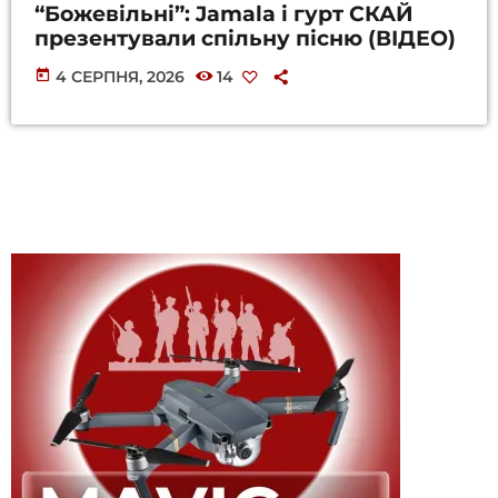
“Божевільні”: Jamala і гурт СКАЙ
презентували спільну пісню (ВІДЕО)
today
4 СЕРПНЯ, 2026
14