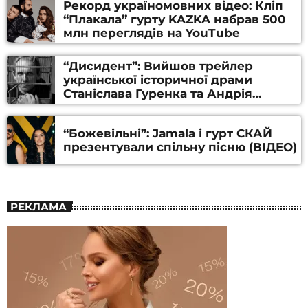
Рекорд україномовних відео: Кліп
“Плакала” гурту KAZKA набрав 500
млн переглядів на YouTube
“Дисидент”: Вийшов трейлер
української історичної драми
Станіслава Гуренка та Андрія
Алфьорова (ВІДЕО)
“Божевільні”: Jamala і гурт СКАЙ
презентували спільну пісню (ВІДЕО)
РЕКЛАМА