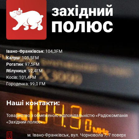
Івано-Франківськ
: 104,3FM
Калуш
: 105,5FM
Рогатин
: 97,5FM
Яблуниця
: 92,4FM
Косів: 101,4FM
Городенка: 99,0 FM
Наші контакти:
Товариство з обмеженою відповідальністю «Радіокомпанія
«Західний полюс»
м. Івано-Франківськ, вул. Чорновола 7, 7 поверх