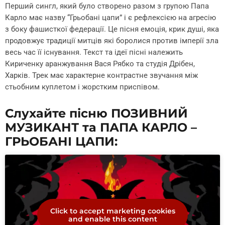
Перший сингл, який було створено разом з групою Папа
Карло має назву “Грьобані цапи” і є рефлексією на агресію
з боку фашисткої федерації. Це пісня емоція, крик душі, яка
продовжує традиції митців які боролися против імперії зла
весь час її існування. Текст та ідеї пісні належить
Кириченку аранжування Вася Рябко та студія Дрібен,
Харків. Трек має характерне контрастне звучання між
стьобним куплетом і жорстким приспівом.
Слухайте пісню ПОЗИВНИЙ
МУЗИКАНТ та ПАПА КАРЛО –
ГРЬОБАНІ ЦАПИ:
Click to accept marketing cookies
and enable this content