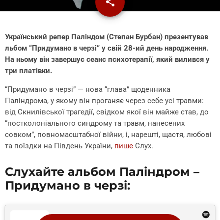
share
email
Український репер Паліндом (Степан Бурбан) презентував
льбом “Придумано в черзі” у свій 28-ий день народження.
На ньому він завершує сеанс психотерапії, який вилився у
три платівки.
“Придумано в черзі” — нова “глава” щоденника
Паліндрома, у якому він проганяє через себе усі травми:
від Скнилівської трагедії, свідком якої він майже став, до
“постколоніального синдрому та травм, нанесених
совком”, повномасштабної війни, і, нарешті, щастя, любові
та поїздки на Південь України,
пише
Слух.
Слухайте альбом Паліндром –
Придумано в черзі: