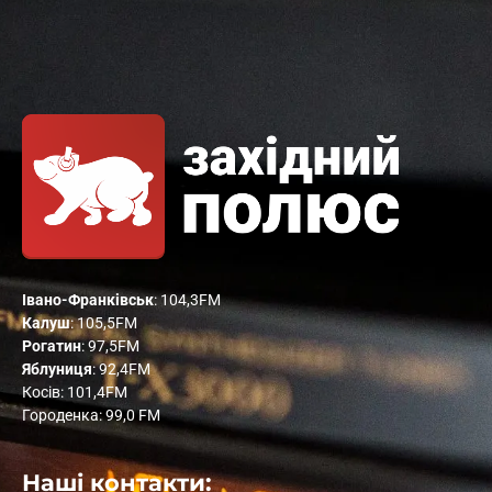
Івано-Франківськ
: 104,3FM
Калуш
: 105,5FM
Рогатин
: 97,5FM
Яблуниця
: 92,4FM
Косів: 101,4FM
Городенка: 99,0 FM
Наші контакти: