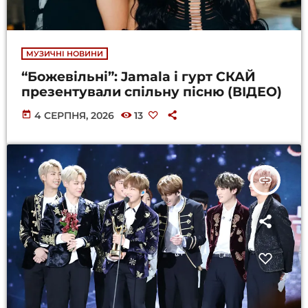
МУЗИЧНІ НОВИНИ
“Божевільні”: Jamala і гурт СКАЙ
презентували спільну пісню (ВІДЕО)
today
4 СЕРПНЯ, 2026
13
insert_link