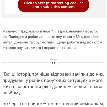
Click to accept marketing cookies
and enable this content
Музично “Придумано в черзі” — вдосконалення всього,
що Паліндром робив до цього: звучання з 80-х, рок і блек-
метал, джазові та соулмотиви. Щодо роботи над вокалом
— голос звучить чисто і вправно як ніколи.
“Всі ці історії, точніше відправні зачіпки до них,
придумані у різних побутових ситуаціях з мого
життя за останній рік і донині — звідси і назва
альбому.
Бо черга як явище — це теж певний символізм,