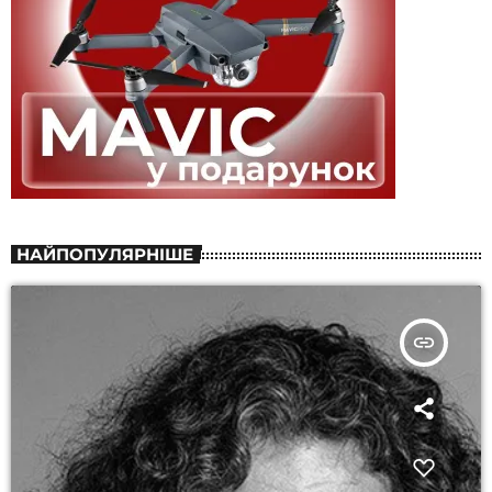
НАЙПОПУЛЯРНІШЕ
insert_link