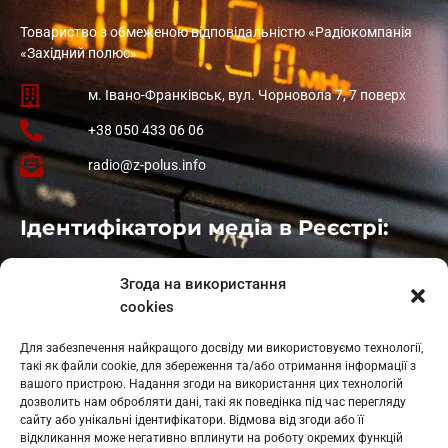
Товариство з обмеженою відповідальністю «Радіокомпанія
«Західний полюс»
м. Івано-Франківськ, вул. Чорновола 7, 7 поверх
+38 050 433 06 06
radio@z-polus.info
Ідентифікатори медіа в Реєстрі:
Івано-Франківськ
: L11-00661
Згода на використання
Калуш
: L11-01410
cookies
Рогатин
: L11-01801
Яблуниця
: L11-01720
Для забезпечення найкращого досвіду ми використовуємо технології,
Косів: L11-01805
такі як файли cookie, для збереження та/або отримання інформації з
Гарасимів: L11-02274
вашого пристрою. Надання згоди на використання цих технологій
дозволить нам обробляти дані, такі як поведінка під час перегляду
сайту або унікальні ідентифікатори. Відмова від згоди або її
відкликання може негативно вплинути на роботу окремих функцій