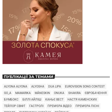
ПУБЛІКАЦІЇ ЗА ТЕМАМИ
ALYONA ALYONA
ALYOSHA
DUA LIPA
EUROVISION SONG CONTEST
GO_A
MAMARIKA
MÅNESKIN
ONUKA
SHAKIRA
ЄВРОБАЧЕННЯ
БУМБОКС
БІЛЛІ АЙЛІШ
КАНЬЄ ВЕСТ
НАСТЯ КАМЕНСКИХ
ТЕЙЛОР СВІФТ
ГАСТРОЛІ
ПРЕМ'ЄРА ВІДЕО
ПРЕМ'ЄРА ПІСНІ