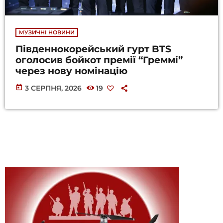
МУЗИЧНІ НОВИНИ
Південнокорейський гурт BTS
оголосив бойкот премії “Греммі”
через нову номінацію
today
3 СЕРПНЯ, 2026
19