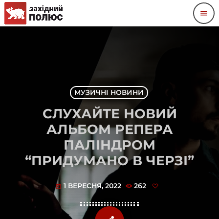
menu
МУЗИЧНІ НОВИНИ
СЛУХАЙТЕ НОВИЙ
АЛЬБОМ РЕПЕРА
ПАЛІНДРОМ
“ПРИДУМАНО В ЧЕРЗІ”
1 ВЕРЕСНЯ, 2022
262
today