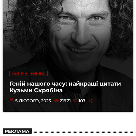
МУЗИЧНІ НОВИНИ
Геній нашого часу: найкращі цитати
Кузьми Скрябіна
today
5 ЛЮТОГО, 2023
21971
107
РЕКЛАМА