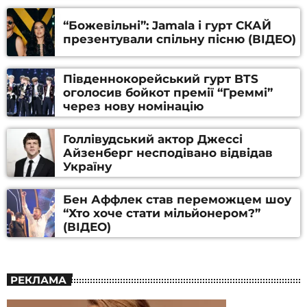
“Божевільні”: Jamala і гурт СКАЙ
презентували спільну пісню (ВІДЕО)
Південнокорейський гурт BTS
оголосив бойкот премії “Греммі”
через нову номінацію
Голлівудський актор Джессі
Айзенберг несподівано відвідав
Україну
Бен Аффлек став переможцем шоу
“Хто хоче стати мільйонером?”
(ВІДЕО)
РЕКЛАМА