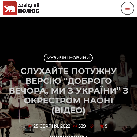
menu
МУЗИЧНІ НОВИНИ
СЛУХАЙТЕ ПОТУЖНУ
ВЕРСІЮ “ДОБРОГО
ВЕЧОРА, МИ З УКРАЇНИ” З
ОКРЕСТРОМ НАОНІ
(ВІДЕО)
25 СЕРПНЯ, 2022
539
5
today