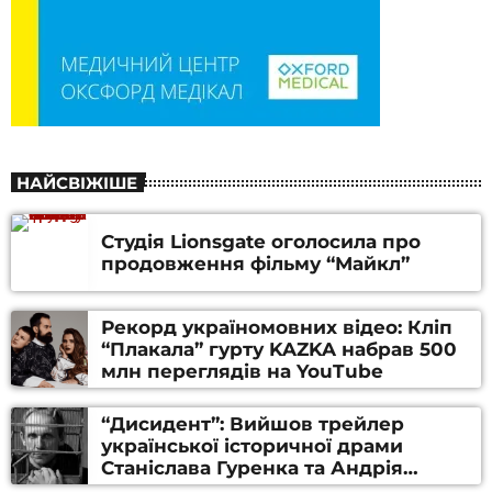
НАЙСВІЖІШЕ
Студія Lionsgate оголосила про
продовження фільму “Майкл”
Рекорд україномовних відео: Кліп
“Плакала” гурту KAZKA набрав 500
млн переглядів на YouTube
“Дисидент”: Вийшов трейлер
української історичної драми
Станіслава Гуренка та Андрія
Алфьорова (ВІДЕО)