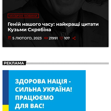
МУЗИЧНІ НОВИНИ
Геній нашого часу: найкращі цитати
Кузьми Скрябіна
today
5 ЛЮТОГО, 2023
21991
107
РЕКЛАМА