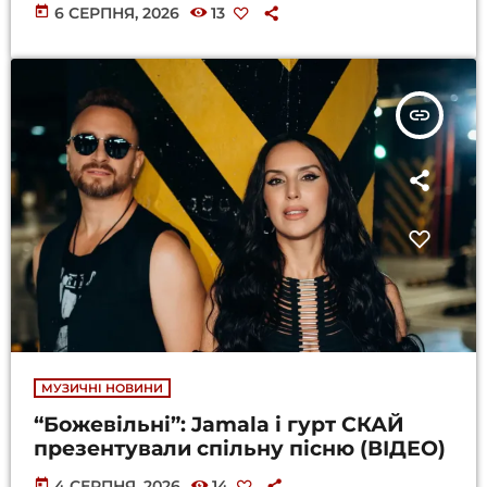
today
6 СЕРПНЯ, 2026
13
insert_link
МУЗИЧНІ НОВИНИ
“Божевільні”: Jamala і гурт СКАЙ
презентували спільну пісню (ВІДЕО)
today
4 СЕРПНЯ, 2026
14