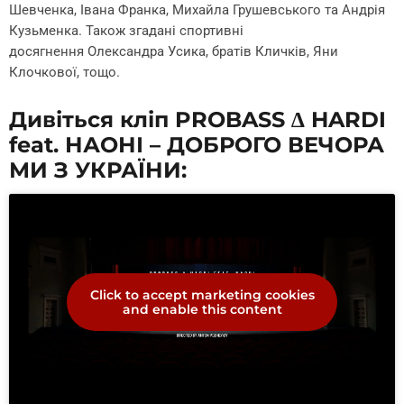
Шевченка, Івана Франка, Михайла Грушевського та Андрія
Кузьменка. Також згадані спортивні
досягнення Олександра Усика, братів Кличків, Яни
Клочкової, тощо.
Дивіться кліп PROBASS ∆ HARDI
feat. НАОНІ – ДОБРОГО ВЕЧОРА
МИ З УКРАЇНИ:
Click to accept marketing cookies
and enable this content