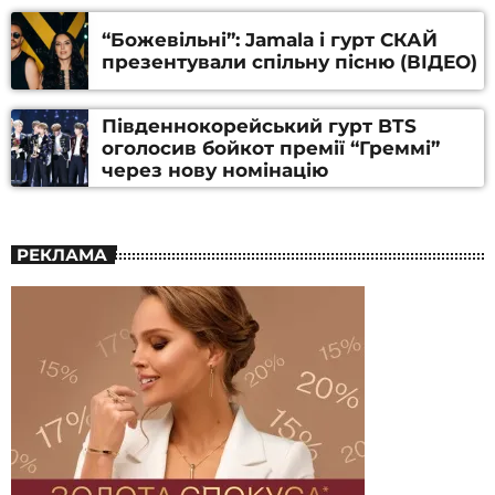
“Божевільні”: Jamala і гурт СКАЙ
презентували спільну пісню (ВІДЕО)
Південнокорейський гурт BTS
оголосив бойкот премії “Греммі”
через нову номінацію
РЕКЛАМА