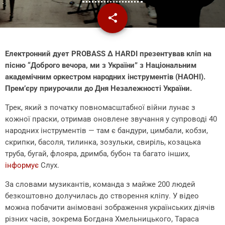
share
email
Електронний дует PROBASS ∆ HARDI презентував кліп на
пісню “Доброго вечора, ми з України” з Національним
академічним оркестром народних інструментів (НАОНІ).
Прем’єру приурочили до Дня Незалежності України.
Трек, який з початку повномасштабної війни лунає з
кожної праски, отримав оновлене звучання у супроводі 40
народних інструментів — там є бандури, цимбали, кобзи,
скрипки, басоля, тилинка, зозульки, свиріль, козацька
труба, бугай, флояра, дримба, бубон та багато інших,
інформує
Слух.
За словами музикантів, команда з майже 200 людей
безкоштовно долучилась до створення кліпу. У відео
можна побачити анімовані зображення українських діячів
різних часів, зокрема Богдана Хмельницького, Тараса