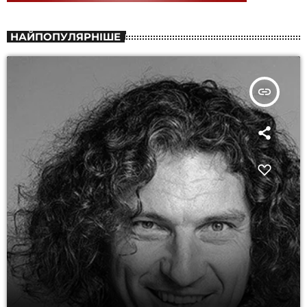
НАЙПОПУЛЯРНІШЕ
insert_link