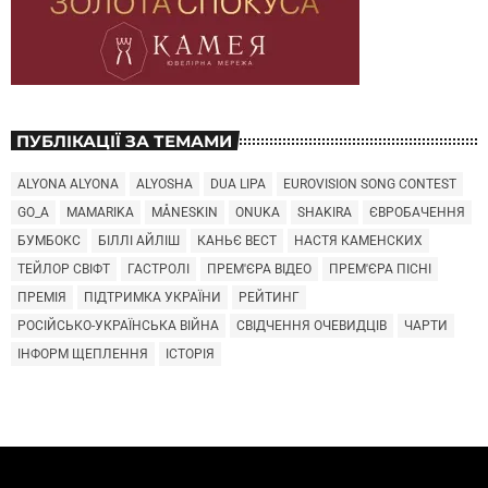
ПУБЛІКАЦІЇ ЗА ТЕМАМИ
ALYONA ALYONA
ALYOSHA
DUA LIPA
EUROVISION SONG CONTEST
GO_A
MAMARIKA
MÅNESKIN
ONUKA
SHAKIRA
ЄВРОБАЧЕННЯ
БУМБОКС
БІЛЛІ АЙЛІШ
КАНЬЄ ВЕСТ
НАСТЯ КАМЕНСКИХ
ТЕЙЛОР СВІФТ
ГАСТРОЛІ
ПРЕМ'ЄРА ВІДЕО
ПРЕМ'ЄРА ПІСНІ
ПРЕМІЯ
ПІДТРИМКА УКРАЇНИ
РЕЙТИНГ
РОСІЙСЬКО-УКРАЇНСЬКА ВІЙНА
СВІДЧЕННЯ ОЧЕВИДЦІВ
ЧАРТИ
ІНФОРМ ЩЕПЛЕННЯ
ІСТОРІЯ