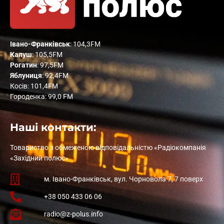
Івано-Франківськ
: 104,3FM
Калуш
: 105,5FM
Рогатин
: 97,5FM
Яблуниця
: 92,4FM
Косів: 101,4FM
Городенка: 99,0 FM
Наші контакти:
Товариство з обмеженою відповідальністю «Радіокомпанія
«Західний полюс»
м. Івано-Франківськ, вул. Чорновола 7, 7 поверх
+38 050 433 06 06
radio@z-polus.info