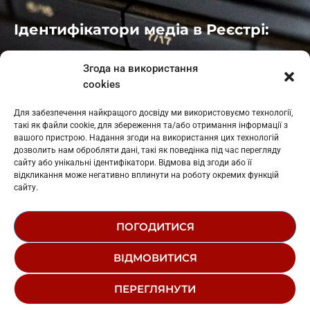
Ідентифікатори медіа в Реєстрі:
Івано-Франківськ
: L11-00661
Згода на використання
Калуш
: L11-01410
cookies
Рогатин
: L11-01801
Яблуниця
: L11-01720
Для забезпечення найкращого досвіду ми використовуємо технології,
Косів: L11-01805
такі як файли cookie, для збереження та/або отримання інформації з
Гарасимів: L11-02274
вашого пристрою. Надання згоди на використання цих технологій
дозволить нам обробляти дані, такі як поведінка під час перегляду
сайту або унікальні ідентифікатори. Відмова від згоди або її
відкликання може негативно вплинути на роботу окремих функцій
сайту.
ПОГОДИТИСЯ
© 1995-2026 РК «ЗАХІДНИЙ ПОЛЮС»
ВІДМОВИТИСЯ
ЛОГОТИП
РЕДАКЦІЙНИЙ СТАТУТ
ПЕРЕГЛЯНУТИ
СТРУКТУРА ВЛАСНОСТІ