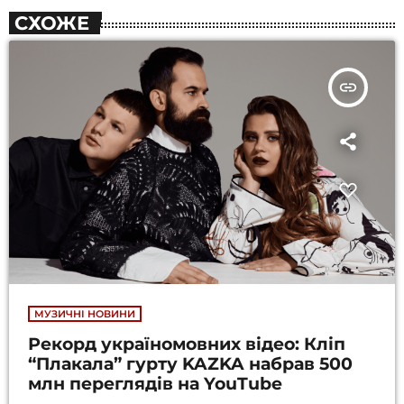
СХОЖЕ
insert_link
МУЗИЧНІ НОВИНИ
Рекорд україномовних відео: Кліп
“Плакала” гурту KAZKA набрав 500
млн переглядів на YouTube