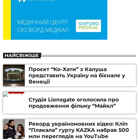
НАЙСВІЖІШЕ
Проєкт “Ко-Хати” з Калуша
представить Україну на бієнале у
Венеції
Студія Lionsgate оголосила про
продовження фільму “Майкл”
Рекорд україномовних відео: Кліп
“Плакала” гурту KAZKA набрав 500
млн переглядів на YouTube