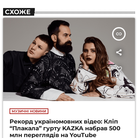
СХОЖЕ
insert_link
МУЗИЧНІ НОВИНИ
Рекорд україномовних відео: Кліп
“Плакала” гурту KAZKA набрав 500
млн переглядів на YouTube