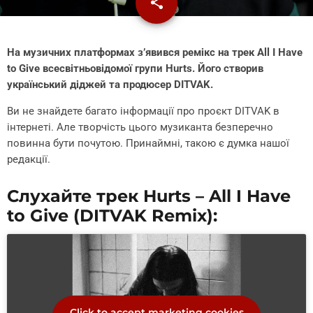
share
email
На музичних платформах з’явився ремікс на трек All I Have
to Give всесвітньовідомої групи Hurts. Його створив
український діджей та продюсер DITVAK.
Ви не знайдете багато інформації про проєкт DITVAK в
інтернеті. Але творчість цього музиканта безперечно
повинна бути почутою. Принаймні, такою є думка нашої
редакції.
Слухайте трек Hurts – All I Have
to Give (DITVAK Remix):
Click to accept marketing cookies