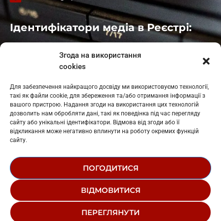
Ідентифікатори медіа в Реєстрі:
Івано-Франківськ
: L11-00661
Згода на використання
Калуш
: L11-01410
cookies
Рогатин
: L11-01801
Яблуниця
: L11-01720
Для забезпечення найкращого досвіду ми використовуємо технології,
Косів: L11-01805
такі як файли cookie, для збереження та/або отримання інформації з
Гарасимів: L11-02274
вашого пристрою. Надання згоди на використання цих технологій
дозволить нам обробляти дані, такі як поведінка під час перегляду
сайту або унікальні ідентифікатори. Відмова від згоди або її
відкликання може негативно вплинути на роботу окремих функцій
сайту.
ПОГОДИТИСЯ
© 1995-2026 РК «ЗАХІДНИЙ ПОЛЮС»
ВІДМОВИТИСЯ
ЛОГОТИП
РЕДАКЦІЙНИЙ СТАТУТ
ПЕРЕГЛЯНУТИ
СТРУКТУРА ВЛАСНОСТІ