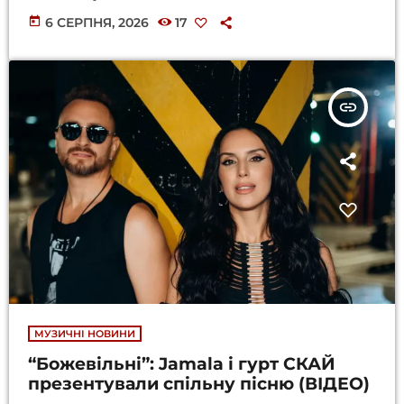
today
6 СЕРПНЯ, 2026
17
insert_link
МУЗИЧНІ НОВИНИ
“Божевільні”: Jamala і гурт СКАЙ
презентували спільну пісню (ВІДЕО)