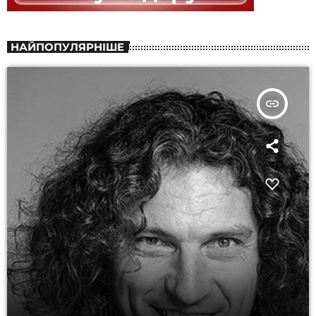
НАЙПОПУЛЯРНІШЕ
insert_link