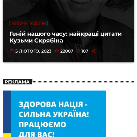
МУЗИЧНІ НОВИНИ
Геній нашого часу: найкращі цитати
Кузьми Скрябіна
today
5 ЛЮТОГО, 2023
22007
107
РЕКЛАМА