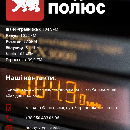
Івано-Франківськ
: 104,3FM
Калуш
: 105,5FM
Рогатин
: 97,5FM
Яблуниця
: 92,4FM
Косів: 101,4FM
Городенка: 99,0 FM
Наші контакти:
Товариство з обмеженою відповідальністю «Радіокомпанія
«Західний полюс»
м. Івано-Франківськ, вул. Чорновола 7, 7 поверх
+38 050 433 06 06
radio@z-polus.info