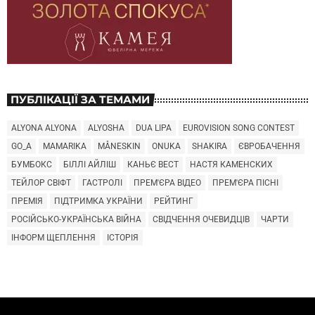
ПУБЛІКАЦІЇ ЗА ТЕМАМИ
ALYONA ALYONA
ALYOSHA
DUA LIPA
EUROVISION SONG CONTEST
GO_A
MAMARIKA
MÅNESKIN
ONUKA
SHAKIRA
ЄВРОБАЧЕННЯ
БУМБОКС
БІЛЛІ АЙЛІШ
КАНЬЄ ВЕСТ
НАСТЯ КАМЕНСКИХ
ТЕЙЛОР СВІФТ
ГАСТРОЛІ
ПРЕМ'ЄРА ВІДЕО
ПРЕМ'ЄРА ПІСНІ
ПРЕМІЯ
ПІДТРИМКА УКРАЇНИ
РЕЙТИНГ
РОСІЙСЬКО-УКРАЇНСЬКА ВІЙНА
СВІДЧЕННЯ ОЧЕВИДЦІВ
ЧАРТИ
ІНФОРМ ЩЕПЛЕННЯ
ІСТОРІЯ