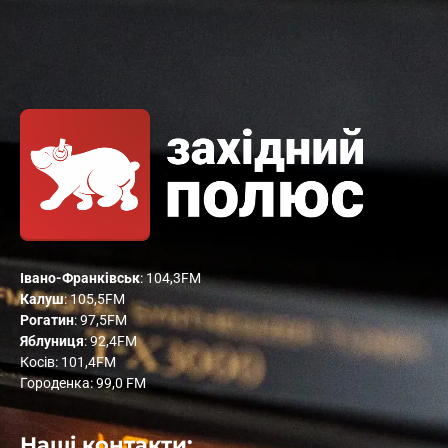
Івано-Франківськ
: 104,3FM
Калуш
: 105,5FM
Рогатин
: 97,5FM
Яблуниця
: 92,4FM
Косів: 101,4FM
Городенка: 99,0 FM
Наші контакти: