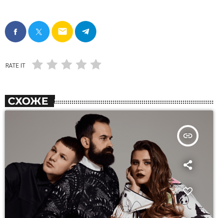
email
RATE IT
СХОЖЕ
insert_link