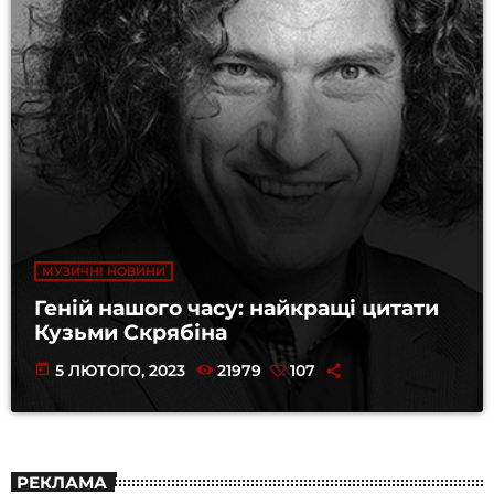
МУЗИЧНІ НОВИНИ
Геній нашого часу: найкращі цитати
Кузьми Скрябіна
today
5 ЛЮТОГО, 2023
21979
107
РЕКЛАМА