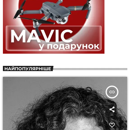
НАЙПОПУЛЯРНІШЕ
insert_link