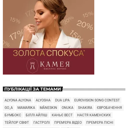
ПУБЛІКАЦІЇ ЗА ТЕМАМИ
ALYONA ALYONA
ALYOSHA
DUA LIPA
EUROVISION SONG CONTEST
GO_A
MAMARIKA
MÅNESKIN
ONUKA
SHAKIRA
ЄВРОБАЧЕННЯ
БУМБОКС
БІЛЛІ АЙЛІШ
КАНЬЄ ВЕСТ
НАСТЯ КАМЕНСКИХ
ТЕЙЛОР СВІФТ
ГАСТРОЛІ
ПРЕМ'ЄРА ВІДЕО
ПРЕМ'ЄРА ПІСНІ