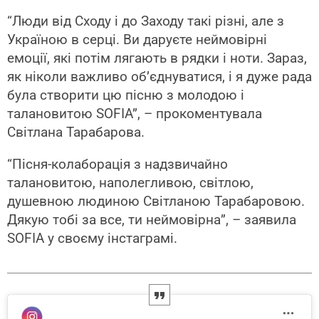
“Люди від Сходу і до Заходу такі різні, але з
Україною в серці. Ви даруєте неймовірні
емоції, які потім лягають в рядки і ноти. Зараз,
як ніколи важливо об’єднуватися, і я дуже рада
була створити цю пісню з молодою і
талановитою SOFIA”, – прокоментувала
Світлана Тарабарова.
“Пісня-колаборація з надзвичайно
талановитою, наполегливою, світлою,
душевною людиною Світланою Тарабаровою.
Дякую тобі за все, ти неймовірна”, – заявила
SOFIA у своєму інстаграмі.