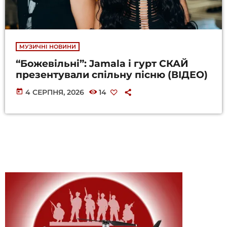
МУЗИЧНІ НОВИНИ
“Божевільні”: Jamala і гурт СКАЙ
презентували спільну пісню (ВІДЕО)
today
4 СЕРПНЯ, 2026
14