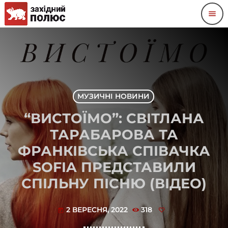
menu
МУЗИЧНІ НОВИНИ
“ВИСТОЇМО”: СВІТЛАНА
ТАРАБАРОВА ТА
ФРАНКІВСЬКА СПІВАЧКА
SOFIA ПРЕДСТАВИЛИ
СПІЛЬНУ ПІСНЮ (ВІДЕО)
2 ВЕРЕСНЯ, 2022
318
today