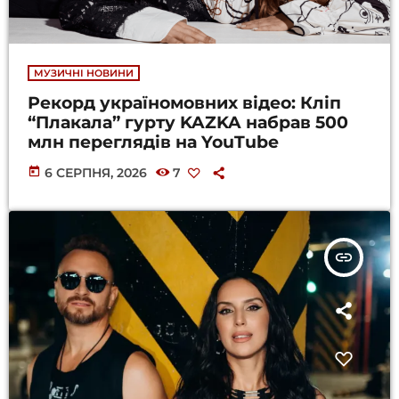
МУЗИЧНІ НОВИНИ
Рекорд україномовних відео: Кліп
“Плакала” гурту KAZKA набрав 500
млн переглядів на YouTube
today
6 СЕРПНЯ, 2026
7
insert_link