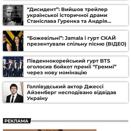
“Дисидент”: Вийшов трейлер
української історичної драми
Станіслава Гуренка та Андрія
Алфьорова (ВІДЕО)
“Божевільні”: Jamala і гурт СКАЙ
презентували спільну пісню (ВІДЕО)
Південнокорейський гурт BTS
оголосив бойкот премії “Греммі”
через нову номінацію
Голлівудський актор Джессі
Айзенберг несподівано відвідав
Україну
РЕКЛАМА