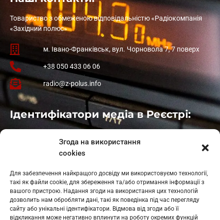
Товариство з обмеженою відповідальністю «Радіокомпанія
«Західний полюс»
м. Івано-Франківськ, вул. Чорновола 7, 7 поверх
+38 050 433 06 06
radio@z-polus.info
Ідентифікатори медіа в Реєстрі:
Івано-Франківськ
: L11-00661
Згода на використання
Калуш
: L11-01410
cookies
Рогатин
: L11-01801
Яблуниця
: L11-01720
Для забезпечення найкращого досвіду ми використовуємо технології,
Косів: L11-01805
такі як файли cookie, для збереження та/або отримання інформації з
Гарасимів: L11-02274
вашого пристрою. Надання згоди на використання цих технологій
дозволить нам обробляти дані, такі як поведінка під час перегляду
сайту або унікальні ідентифікатори. Відмова від згоди або її
відкликання може негативно вплинути на роботу окремих функцій