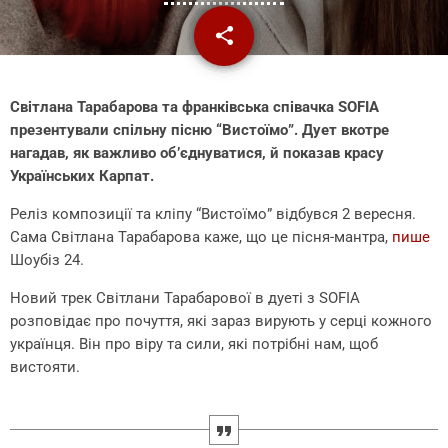
share
email
Світлана Тарабарова та франківська співачка SOFIA
презентували спільну пісню “Вистоїмо”. Дует вкотре
нагадав, як важливо об’єднуватися, й показав красу
Українських Карпат.
Реліз композиції та кліпу “Вистоїмо” відбувся 2 вересня.
Сама Світлана Тарабарова каже, що це пісня-мантра,
пише
Шоубіз 24.
Новий трек Світлани Тарабарової в дуеті з SOFIA
розповідає про почуття, які зараз вирують у серці кожного
українця. Він про віру та сили, які потрібні нам, щоб
вистояти.