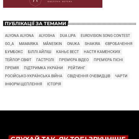
ПУБЛІКАЦІЇ ЗА ТЕМАМИ
ALYONA ALYONA
ALYOSHA
DUA LIPA
EUROVISION SONG CONTEST
GO_A
MAMARIKA
MÅNESKIN
ONUKA
SHAKIRA
ЄВРОБАЧЕННЯ
БУМБОКС
БІЛЛІ АЙЛІШ
КАНЬЄ ВЕСТ
НАСТЯ КАМЕНСКИХ
ТЕЙЛОР СВІФТ
ГАСТРОЛІ
ПРЕМ'ЄРА ВІДЕО
ПРЕМ'ЄРА ПІСНІ
ПРЕМІЯ
ПІДТРИМКА УКРАЇНИ
РЕЙТИНГ
РОСІЙСЬКО-УКРАЇНСЬКА ВІЙНА
СВІДЧЕННЯ ОЧЕВИДЦІВ
ЧАРТИ
ІНФОРМ ЩЕПЛЕННЯ
ІСТОРІЯ