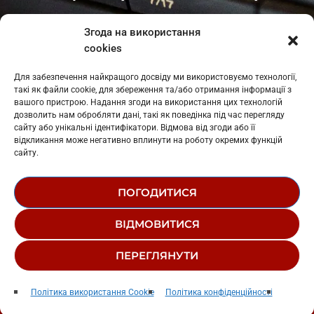
Івано-Франківськ
: L11-00661
Згода на використання
Калуш
: L11-01410
cookies
Рогатин
: L11-01801
Яблуниця
: L11-01720
Для забезпечення найкращого досвіду ми використовуємо технології,
Косів: L11-01805
такі як файли cookie, для збереження та/або отримання інформації з
Гарасимів: L11-02274
вашого пристрою. Надання згоди на використання цих технологій
дозволить нам обробляти дані, такі як поведінка під час перегляду
сайту або унікальні ідентифікатори. Відмова від згоди або її
відкликання може негативно вплинути на роботу окремих функцій
сайту.
ПОГОДИТИСЯ
© 1995-2026 РК «ЗАХІДНИЙ ПОЛЮС»
ВІДМОВИТИСЯ
ЛОГОТИП
РЕДАКЦІЙНИЙ СТАТУТ
ПЕРЕГЛЯНУТИ
СТРУКТУРА ВЛАСНОСТІ
Super Mario
play_arrow
keyboard_arrow_right
Політика використання Cookie
Політика конфіденційності
Krechet