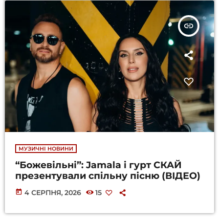
insert_link
МУЗИЧНІ НОВИНИ
“Божевільні”: Jamala і гурт СКАЙ
презентували спільну пісню (ВІДЕО)
today
4 СЕРПНЯ, 2026
15