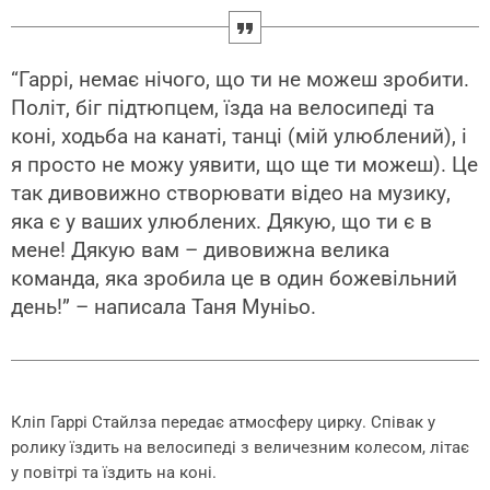
“Гаррі, немає нічого, що ти не можеш зробити.
Політ, біг підтюпцем, їзда на велосипеді та
коні, ходьба на канаті, танці (мій улюблений), і
я просто не можу уявити, що ще ти можеш). Це
так дивовижно створювати відео на музику,
яка є у ваших улюблених. Дякую, що ти є в
мене! Дякую вам – дивовижна велика
команда, яка зробила це в один божевільний
день!” – написала Таня Муніьо.
Кліп Гаррі Стайлза передає атмосферу цирку. Співак у
ролику їздить на велосипеді з величезним колесом, літає
у повітрі та їздить на коні.