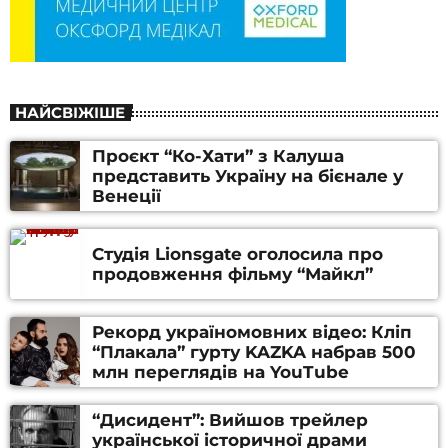
НАЙСВІЖІШЕ
Проєкт “Ко-Хати” з Калуша
представить Україну на бієнале у
Венеції
Студія Lionsgate оголосила про
продовження фільму “Майкл”
Рекорд україномовних відео: Кліп
“Плакала” гурту KAZKA набрав 500
млн переглядів на YouTube
“Дисидент”: Вийшов трейлер
української історичної драми