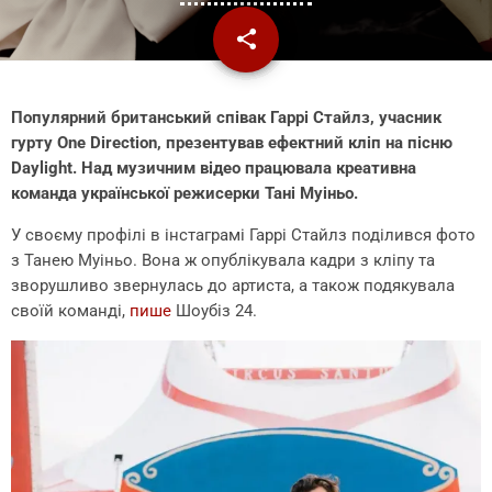
share
email
Популярний британський співак Гаррі Стайлз, учасник
гурту One Direction, презентував ефектний кліп на пісню
Daylight. Над музичним відео працювала креативна
команда української режисерки Тані Муіньо.
У своєму профілі в інстаграмі Гаррі Стайлз поділився фото
з Танею Муіньо. Вона ж опублікувала кадри з кліпу та
зворушливо звернулась до артиста, а також подякувала
своїй команді,
пише
Шоубіз 24.