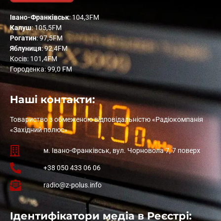
Івано-Франківськ
: 104,3FM
Калуш
: 105,5FM
Рогатин
: 97,5FM
Яблуниця
: 92,4FM
Косів: 101,4FM
Городенка: 99,0 FM
Наші контакти:
Товариство з обмеженою відповідальністю «Радіокомпанія
«Західний полюс»
м. Івано-Франківськ, вул. Чорновола 7, 7 поверх
+38 050 433 06 06
radio@z-polus.info
Ідентифікатори медіа в Реєстрі: