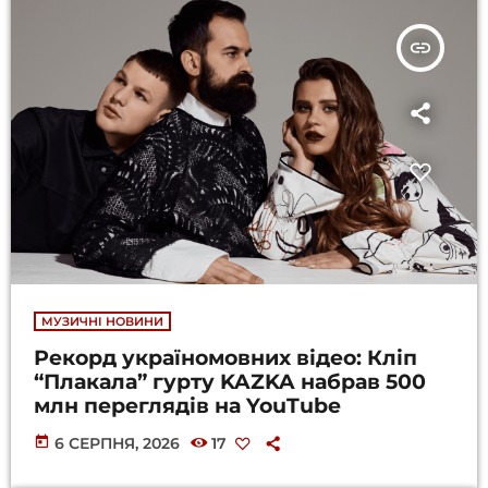
insert_link
МУЗИЧНІ НОВИНИ
Рекорд україномовних відео: Кліп
“Плакала” гурту KAZKA набрав 500
млн переглядів на YouTube
today
6 СЕРПНЯ, 2026
17