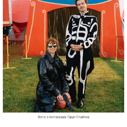
Фото з Інстаграму Гаррі Стайлза