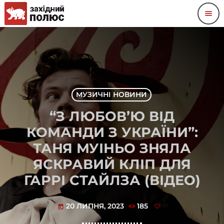
menu
МУЗИЧНІ НОВИНИ
“З ЛЮБОВ’Ю ВІД
КОМАНДИ З УКРАЇНИ”:
ТАНЯ МУІНЬО ЗНЯЛА
ЯСКРАВИЙ КЛІП ДЛЯ
ГАРРІ СТАЙЛЗА (ВІДЕО)
20 ЛИПНЯ, 2023
185
today