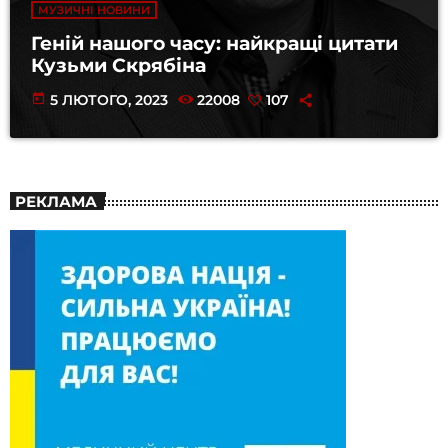
МУЗИЧНІ НОВИНИ
Геній нашого часу: найкращі цитати
Кузьми Скрябіна
today
5 ЛЮТОГО, 2023
22008
107
РЕКЛАМА