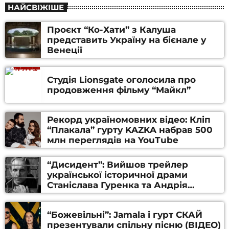
НАЙСВІЖІШЕ
Проєкт “Ко-Хати” з Калуша
представить Україну на бієнале у
Венеції
Студія Lionsgate оголосила про
продовження фільму “Майкл”
Рекорд україномовних відео: Кліп
“Плакала” гурту KAZKA набрав 500
млн переглядів на YouTube
“Дисидент”: Вийшов трейлер
української історичної драми
Станіслава Гуренка та Андрія
Алфьорова (ВІДЕО)
“Божевільні”: Jamala і гурт СКАЙ
презентували спільну пісню (ВІДЕО)