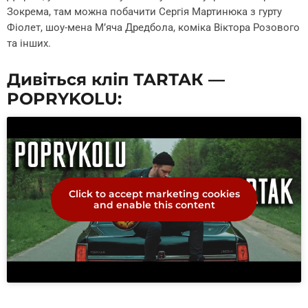
Зокрема, там можна побачити Сергія Мартинюка з гурту
Фіолет, шоу-мена М’яча Дредбола, коміка Віктора Розового
та інших.
Дивіться кліп ТАRТАК —
POPRYKOLU:
Click to accept marketing cookies
and enable this content