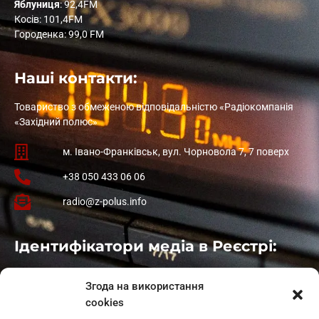
Яблуниця
: 92,4FM
Косів: 101,4FM
Городенка: 99,0 FM
Наші контакти:
Товариство з обмеженою відповідальністю «Радіокомпанія
«Західний полюс»
м. Івано-Франківськ, вул. Чорновола 7, 7 поверх
+38 050 433 06 06
radio@z-polus.info
Ідентифікатори медіа в Реєстрі:
Івано-Франківськ
: L11-00661
Згода на використання
Калуш
: L11-01410
cookies
Рогатин
: L11-01801