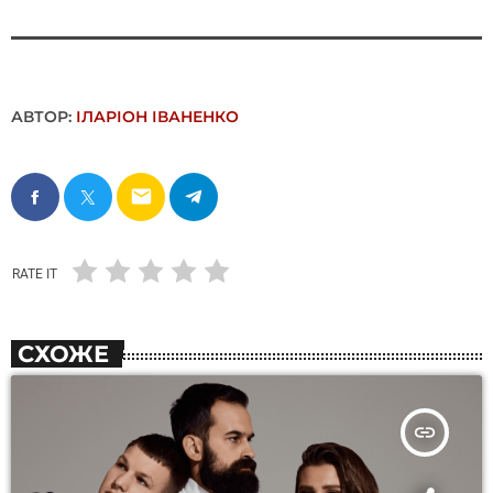
АВТОР:
ІЛАРІОН ІВАНЕНКО
email
RATE IT
СХОЖЕ
insert_link