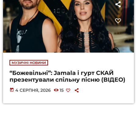
МУЗИЧНІ НОВИНИ
“Божевільні”: Jamala і гурт СКАЙ
презентували спільну пісню (ВІДЕО)
today
4 СЕРПНЯ, 2026
15