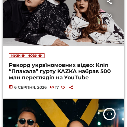
МУЗИЧНІ НОВИНИ
Рекорд україномовних відео: Кліп
“Плакала” гурту KAZKA набрав 500
млн переглядів на YouTube
today
6 СЕРПНЯ, 2026
17
insert_link