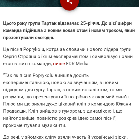
share
email
Цього року група
Тартак
відзначає 25-річчя. До цієї цифри
команда підійшла з новим вокалістом і новим треком, який
презентували сьогодні.
Це пісня Poprykolu, котра за словами нового лідера групи
Сергія Строяна є їхнім експериментом і символізує новий
етап в житті команди,
пише
FDR Media.
“Так як пісня Poprykolu вийшла досить
експериментальною, новою за звучанням, з новим
підходом для гурту Тартак, з новим вокалістом, то ми
розуміли, що презентувати її потрібно як окремий синґл.
Плюс ми ще зняли дуже цікавий кліп з командою Южани
Продакшн. Кліп вийшов з гумором, з динамікою і, що
найголовніше, повністю розкрив ідею самої пісні”, –
прокоментували музиканти.
До речі, у зйомках кліпу взяли участь й українські зірки.