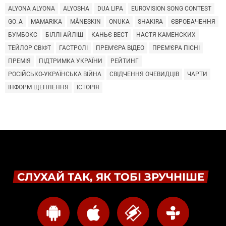
ALYONA ALYONA
ALYOSHA
DUA LIPA
EUROVISION SONG CONTEST
GO_A
MAMARIKA
MÅNESKIN
ONUKA
SHAKIRA
ЄВРОБАЧЕННЯ
БУМБОКС
БІЛЛІ АЙЛІШ
КАНЬЄ ВЕСТ
НАСТЯ КАМЕНСКИХ
ТЕЙЛОР СВІФТ
ГАСТРОЛІ
ПРЕМ'ЄРА ВІДЕО
ПРЕМ'ЄРА ПІСНІ
ПРЕМІЯ
ПІДТРИМКА УКРАЇНИ
РЕЙТИНГ
РОСІЙСЬКО-УКРАЇНСЬКА ВІЙНА
СВІДЧЕННЯ ОЧЕВИДЦІВ
ЧАРТИ
ІНФОРМ ЩЕПЛЕННЯ
ІСТОРІЯ
СЛУХАЙ ТАК, ЯК ТОБІ ЗРУЧНІШЕ