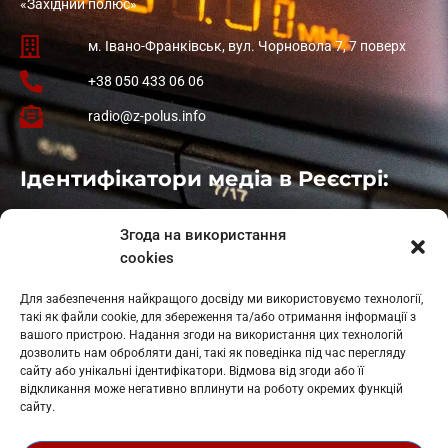
«Західний полюс»
м. Івано-Франківськ, вул. Чорновола 7, 7 поверх
+38 050 433 06 06
radio@z-polus.info
Ідентифікатори медіа в Реєстрі:
Івано-Франківськ
: L11-00661
Згода на використання
Калуш
: L11-01410
cookies
Рогатин
: L11-01801
Яблуниця
: L11-01720
Для забезпечення найкращого досвіду ми використовуємо технології,
Косів: L11-01805
такі як файли cookie, для збереження та/або отримання інформації з
Гарасимів: L11-02274
вашого пристрою. Надання згоди на використання цих технологій
дозволить нам обробляти дані, такі як поведінка під час перегляду
сайту або унікальні ідентифікатори. Відмова від згоди або її
відкликання може негативно вплинути на роботу окремих функцій
сайту.