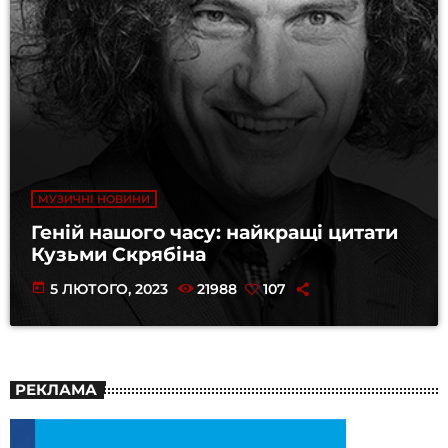
МУЗИЧНІ НОВИНИ
Геній нашого часу: найкращі цитати
Кузьми Скрябіна
today
5 ЛЮТОГО, 2023
21988
107
РЕКЛАМА