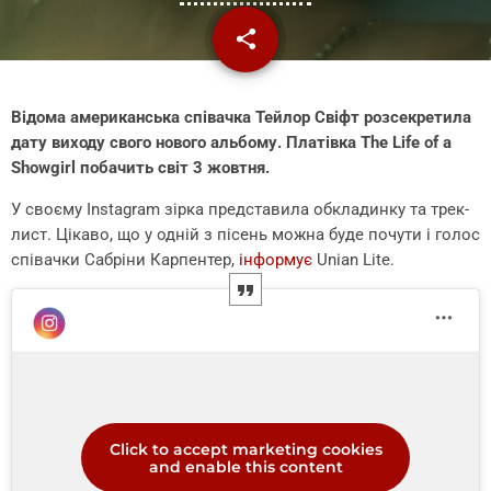
share
email
Відома американська співачка Тейлор Свіфт розсекретила
дату виходу свого нового альбому. Платівка The Life of a
Showgirl побачить світ 3 жовтня.
У своєму Instagram зірка представила обкладинку та трек-
лист. Цікаво, що у одній з пісень можна буде почути і голос
співачки Сабріни Карпентер,
інформує
Unian Lite.
Click to accept marketing cookies
and enable this content