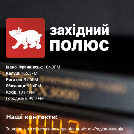
Івано-Франківськ
: 104,3FM
Калуш
: 105,5FM
Рогатин
: 97,5FM
Яблуниця
: 92,4FM
Косів: 101,4FM
Городенка: 99,0 FM
Наші контакти:
Товариство з обмеженою відповідальністю «Радіокомпанія