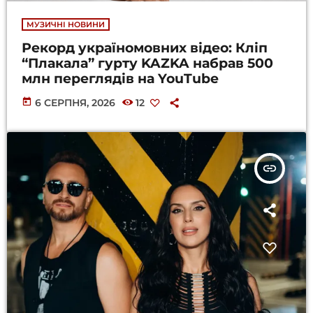
МУЗИЧНІ НОВИНИ
Рекорд україномовних відео: Кліп
“Плакала” гурту KAZKA набрав 500
млн переглядів на YouTube
today
6 СЕРПНЯ, 2026
12
insert_link