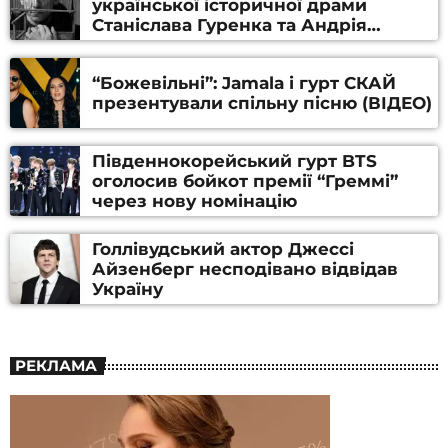
української історичної драми
Станіслава Гуренка та Андрія
Алфьорова (ВІДЕО)
“Божевільні”: Jamala і гурт СКАЙ
презентували спільну пісню (ВІДЕО)
Південнокорейський гурт BTS
оголосив бойкот премії “Греммі”
через нову номінацію
Голлівудський актор Джессі
Айзенберг несподівано відвідав
Україну
РЕКЛАМА