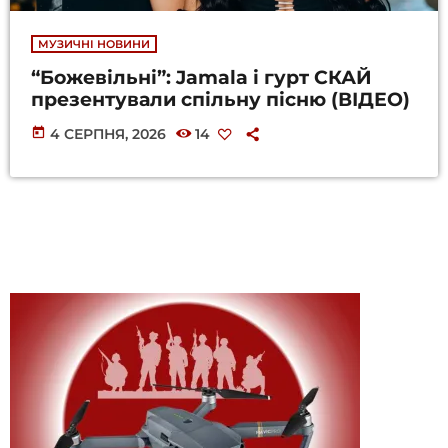
МУЗИЧНІ НОВИНИ
“Божевільні”: Jamala і гурт СКАЙ
презентували спільну пісню (ВІДЕО)
today
4 СЕРПНЯ, 2026
14