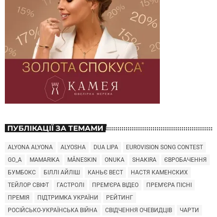
ПУБЛІКАЦІЇ ЗА ТЕМАМИ
ALYONA ALYONA
ALYOSHA
DUA LIPA
EUROVISION SONG CONTEST
GO_A
MAMARIKA
MÅNESKIN
ONUKA
SHAKIRA
ЄВРОБАЧЕННЯ
БУМБОКС
БІЛЛІ АЙЛІШ
КАНЬЄ ВЕСТ
НАСТЯ КАМЕНСКИХ
ТЕЙЛОР СВІФТ
ГАСТРОЛІ
ПРЕМ'ЄРА ВІДЕО
ПРЕМ'ЄРА ПІСНІ
ПРЕМІЯ
ПІДТРИМКА УКРАЇНИ
РЕЙТИНГ
РОСІЙСЬКО-УКРАЇНСЬКА ВІЙНА
СВІДЧЕННЯ ОЧЕВИДЦІВ
ЧАРТИ