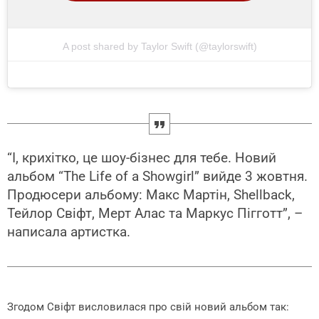
A post shared by Taylor Swift (@taylorswift)
“І, крихітко, це шоу-бізнес для тебе. Новий
альбом “The Life of a Showgirl” вийде 3 жовтня.
Продюсери альбому: Макс Мартін, Shellback,
Тейлор Свіфт, Мерт Алас та Маркус Пігготт”, –
написала артистка.
Згодом Свіфт висловилася про свій новий альбом так: