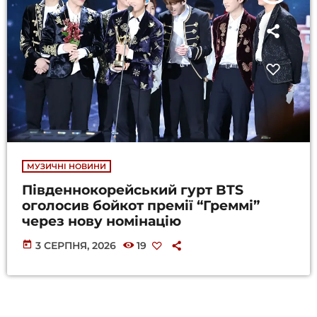
МУЗИЧНІ НОВИНИ
Південнокорейський гурт BTS
оголосив бойкот премії “Греммі”
через нову номінацію
today
3 СЕРПНЯ, 2026
19