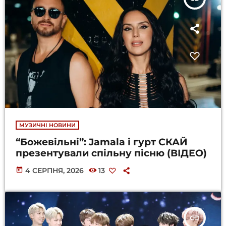
МУЗИЧНІ НОВИНИ
“Божевільні”: Jamala і гурт СКАЙ
презентували спільну пісню (ВІДЕО)
today
4 СЕРПНЯ, 2026
13
insert_link