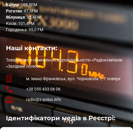
Калуш
: 105,5FM
Рогатин
: 97,5FM
Яблуниця
: 92,4FM
Косів: 101,4FM
Городенка: 99,0 FM
Наші контакти:
Товариство з обмеженою відповідальністю «Радіокомпанія
«Західний полюс»
м. Івано-Франківськ, вул. Чорновола 7, 7 поверх
+38 050 433 06 06
radio@z-polus.info
Ідентифікатори медіа в Реєстрі:
Івано-Франківськ
: L11-00661