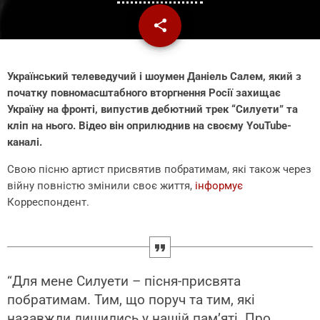
share
email
Український телеведучий і шоумен Даніель Салем, який з
початку повномасштабного вторгнення Росії захищає
Україну на фронті, випустив дебютний трек “Силуети” та
кліп на нього. Відео він оприлюднив на своєму YouTube-
каналі.
Свою пісню артист присвятив побратимам, які також через
війну повністю змінили своє життя,
інформує
Корреспондент.
“Для мене Силуети – пісня-присвята
побратимам. Тим, що поруч та тим, які
назавжди лишились у нашій пам’яті. Про