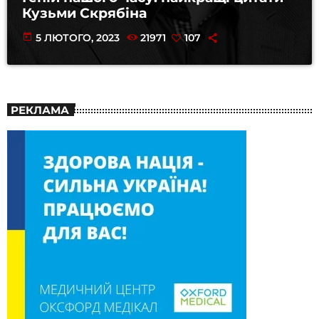
Кузьми Скрябіна
today
5 ЛЮТОГО, 2023
21971
107
РЕКЛАМА