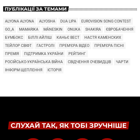
ПУБЛІКАЦІЇ ЗА ТЕМАМИ
ALYONA ALYONA
ALYOSHA
DUA LIPA
EUROVISION SONG CONTEST
GO_A
MAMARIKA
MÅNESKIN
ONUKA
SHAKIRA
ЄВРОБАЧЕННЯ
БУМБОКС
БІЛЛІ АЙЛІШ
КАНЬЄ ВЕСТ
НАСТЯ КАМЕНСКИХ
ТЕЙЛОР СВІФТ
ГАСТРОЛІ
ПРЕМ'ЄРА ВІДЕО
ПРЕМ'ЄРА ПІСНІ
ПРЕМІЯ
ПІДТРИМКА УКРАЇНИ
РЕЙТИНГ
РОСІЙСЬКО-УКРАЇНСЬКА ВІЙНА
СВІДЧЕННЯ ОЧЕВИДЦІВ
ЧАРТИ
ІНФОРМ ЩЕПЛЕННЯ
ІСТОРІЯ
СЛУХАЙ ТАК, ЯК ТОБІ ЗРУЧНІШЕ