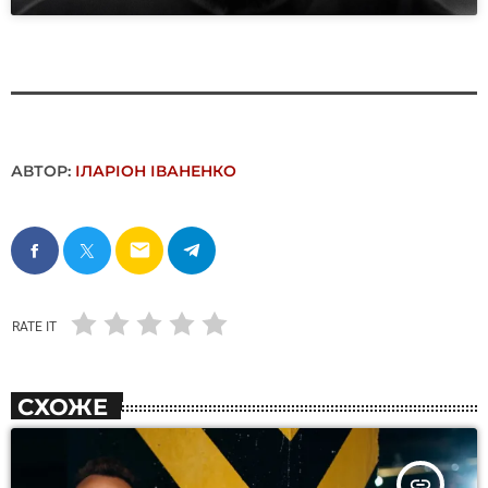
АВТОР:
ІЛАРІОН ІВАНЕНКО
email
RATE IT
СХОЖЕ
insert_link