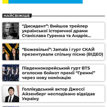
НАЙСВІЖІШЕ
“Дисидент”: Вийшов трейлер
української історичної драми
Станіслава Гуренка та Андрія
Алфьорова (ВІДЕО)
“Божевільні”: Jamala і гурт СКАЙ
презентували спільну пісню (ВІДЕО)
Південнокорейський гурт BTS
оголосив бойкот премії “Греммі”
через нову номінацію
Голлівудський актор Джессі
Айзенберг несподівано відвідав
Україну