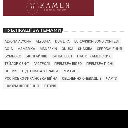
ПУБЛІКАЦІЇ ЗА ТЕМАМИ
ALYONA ALYONA
ALYOSHA
DUA LIPA
EUROVISION SONG CONTEST
GO_A
MAMARIKA
MÅNESKIN
ONUKA
SHAKIRA
ЄВРОБАЧЕННЯ
БУМБОКС
БІЛЛІ АЙЛІШ
КАНЬЄ ВЕСТ
НАСТЯ КАМЕНСКИХ
ТЕЙЛОР СВІФТ
ГАСТРОЛІ
ПРЕМ'ЄРА ВІДЕО
ПРЕМ'ЄРА ПІСНІ
ПРЕМІЯ
ПІДТРИМКА УКРАЇНИ
РЕЙТИНГ
РОСІЙСЬКО-УКРАЇНСЬКА ВІЙНА
СВІДЧЕННЯ ОЧЕВИДЦІВ
ЧАРТИ
ІНФОРМ ЩЕПЛЕННЯ
ІСТОРІЯ