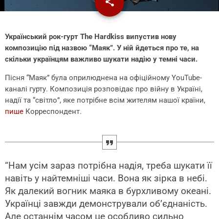
share
email
Український рок-гурт The Hardkiss випустив нову
композицію під назвою “Маяк”. У ній йдеться про те, на
скільки українцям важливо шукати надію у темні часи.
Пісня “Маяк” була оприлюднена на офіційному YouTube-
каналі гурту. Композиція розповідає про війну в Україні,
надії та “світло”, яке потрібне всім жителям нашої країни,
пише
Корреспондент.
“Нам усім зараз потрібна надія, треба шукати її
навіть у найтемніші часи. Вона як зірка в небі.
Як далекий вогник маяка в бурхливому океані.
Українці завжди демонстрували об’єднаність.
Але останнім часом це особливо сильно