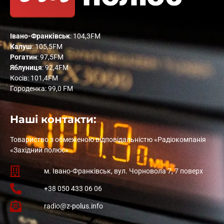
Івано-Франківськ
: 104,3FM
Калуш
: 105,5FM
Рогатин
: 97,5FM
Яблуниця
: 92,4FM
Косів: 101,4FM
Городенка: 99,0 FM
Наші контакти:
Товариство з обмеженою відповідальністю «Радіокомпанія
«Західний полюс»
м. Івано-Франківськ, вул. Чорновола 7, 7 поверх
+38 050 433 06 06
radio@z-polus.info