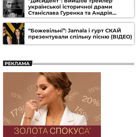
“Дисидент”: Вийшов трейлер
української історичної драми
Станіслава Гуренка та Андрія
Алфьорова (ВІДЕО)
“Божевільні”: Jamala і гурт СКАЙ
презентували спільну пісню (ВІДЕО)
РЕКЛАМА