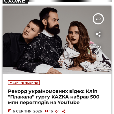
СХОЖЕ
insert_link
МУЗИЧНІ НОВИНИ
Рекорд україномовних відео: Кліп
“Плакала” гурту KAZKA набрав 500
млн переглядів на YouTube
today
6 СЕРПНЯ, 2026
16