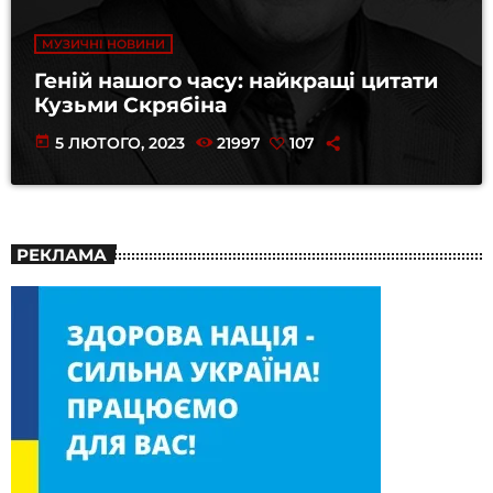
МУЗИЧНІ НОВИНИ
Геній нашого часу: найкращі цитати
Кузьми Скрябіна
today
5 ЛЮТОГО, 2023
21997
107
РЕКЛАМА