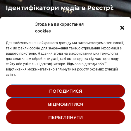
Ідентифікатори медіа в Реєстрі:
Івано-Франківськ
: L11-00661
Згода на використання
Калуш
: L11-01410
cookies
Рогатин
: L11-01801
Яблуниця
: L11-01720
Для забезпечення найкращого досвіду ми використовуємо технології,
Косів: L11-01805
такі як файли cookie, для збереження та/або отримання інформації з
Гарасимів: L11-02274
вашого пристрою. Надання згоди на використання цих технологій
дозволить нам обробляти дані, такі як поведінка під час перегляду
сайту або унікальні ідентифікатори. Відмова від згоди або її
відкликання може негативно вплинути на роботу окремих функцій
сайту.
ПОГОДИТИСЯ
© 1995-2026 РК «ЗАХІДНИЙ ПОЛЮС»
ВІДМОВИТИСЯ
ЛОГОТИП
РЕДАКЦІЙНИЙ СТАТУТ
ПЕРЕГЛЯНУТИ
СТРУКТУРА ВЛАСНОСТІ
Новини