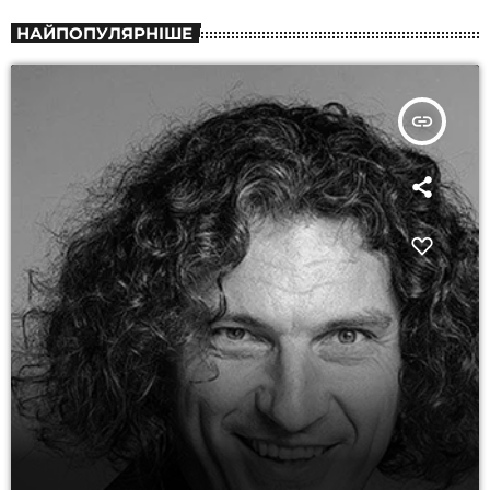
НАЙПОПУЛЯРНІШЕ
insert_link