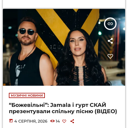
insert_link
МУЗИЧНІ НОВИНИ
“Божевільні”: Jamala і гурт СКАЙ
презентували спільну пісню (ВІДЕО)
today
4 СЕРПНЯ, 2026
14