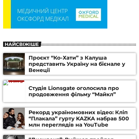
НАЙСВІЖІШЕ
Проєкт “Ко-Хати” з Калуша
представить Україну на бієнале у
Венеції
Студія Lionsgate оголосила про
продовження фільму “Майкл”
Рекорд україномовних відео: Кліп
“Плакала” гурту KAZKA набрав 500
млн переглядів на YouTube