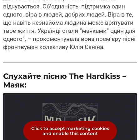
відчувається. Об’єднаність, підтримка один
одного, віра в людей, добрих людей. Віра в те,
що навіть незнайома людина може врятувати
твоє життя. Українці стали “маяками” один для
одного”, – прокоментувала вона прем’єру пісні
фронтвумен колективу Юлія Саніна.
Слухайте пісню The Hardkiss –
Маяк:
Click to accept marketing cookies
and enable this content