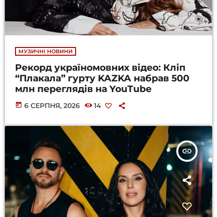
МУЗИЧНІ НОВИНИ
Рекорд україномовних відео: Кліп
“Плакала” гурту KAZKA набрав 500
млн переглядів на YouTube
today
6 СЕРПНЯ, 2026
14
insert_link