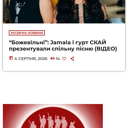
МУЗИЧНІ НОВИНИ
“Божевільні”: Jamala і гурт СКАЙ
презентували спільну пісню (ВІДЕО)
today
4 СЕРПНЯ, 2026
14