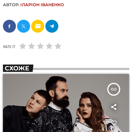
АВТОР:
ІЛАРІОН ІВАНЕНКО
email
RATE IT
СХОЖЕ
insert_link