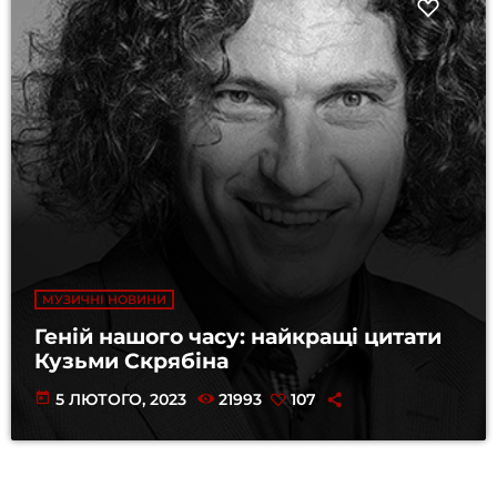
МУЗИЧНІ НОВИНИ
Геній нашого часу: найкращі цитати
Кузьми Скрябіна
today
5 ЛЮТОГО, 2023
21993
107