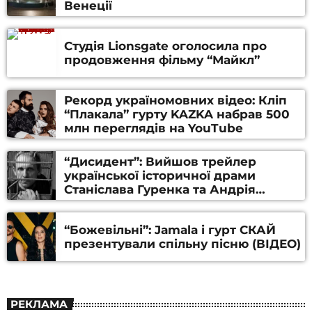
Венеції
Студія Lionsgate оголосила про
продовження фільму “Майкл”
Рекорд україномовних відео: Кліп
“Плакала” гурту KAZKA набрав 500
млн переглядів на YouTube
“Дисидент”: Вийшов трейлер
української історичної драми
Станіслава Гуренка та Андрія
Алфьорова (ВІДЕО)
“Божевільні”: Jamala і гурт СКАЙ
презентували спільну пісню (ВІДЕО)
РЕКЛАМА