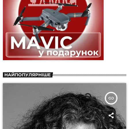
НАЙПОПУЛЯРНІШЕ
insert_link