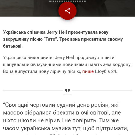
share
email
1
Українська співачка Jerry Heil презентувала нову
зворушливу пісню “Тато”. Трек вона присвятила своєму
батькові.
Українська виконавиця Jerry Heil продовжує тішити
шанувальників музичними новинками навіть з-за кордону.
Вона випустила нову ліричну пісню,
пише
Шоубіз 24.
“Сьогодні черговий судний день росіян, які
масово зібралися брехати в очі світові, але
ніхто ніколи не вірив і не повірить. Тим же
часом українська музика тут, щоб підтримати,