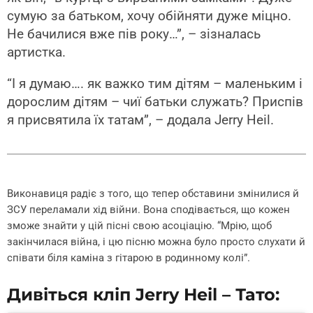
сумую за батьком, хочу обійняти дуже міцно.
Не бачилися вже пів року…”, – зізналась
артистка.
“І я думаю…. як важко тим дітям – маленьким і
дорослим дітям – чиї батьки служать? Приспів
я присвятила їх татам”, – додала Jerry Heil.
Виконавиця радіє з того, що тепер обставини змінилися й
ЗСУ переламали хід війни. Вона сподівається, що кожен
зможе знайти у цій пісні свою асоціацію. “Мрію, щоб
закінчилася війна, і цю пісню можна було просто слухати й
співати біля каміна з гітарою в родинному колі”.
Дивіться кліп Jerry Heil – Тато: