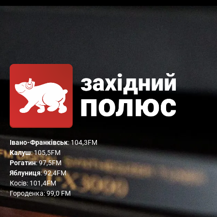
Івано-Франківськ
: 104,3FM
Калуш
: 105,5FM
Рогатин
: 97,5FM
Яблуниця
: 92,4FM
Косів: 101,4FM
Городенка: 99,0 FM