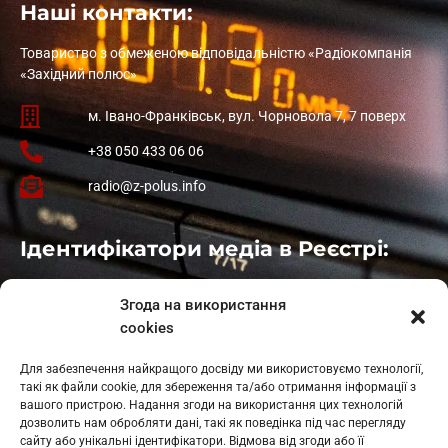
Наші контакти:
Товариство з обмеженою відповідальністю «Радіокомпанія
«Західний полюс»
м. Івано-Франківськ, вул. Чорновола 7, 7 поверх
+38 050 433 06 06
radio@z-polus.info
Ідентифікатори медіа в Реєстрі:
Івано-Франківськ
: L11-00661
Згода на використання
Калуш
: L11-01410
cookies
Рогатин
: L11-01801
Яблуниця
: L11-01720
Для забезпечення найкращого досвіду ми використовуємо технології,
Косів: L11-01805
такі як файли cookie, для збереження та/або отримання інформації з
Гарасимів: L11-02274
вашого пристрою. Надання згоди на використання цих технологій
дозволить нам обробляти дані, такі як поведінка під час перегляду
сайту або унікальні ідентифікатори. Відмова від згоди або її