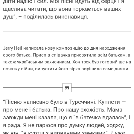
дати надію і сил. Мої пісні йдуть від серця і я
щаслива читати, що вона торкається ваших
душ”, – поділилась виконавиця.
Jerry Heil написала нову композицію до дня народження
свого батька. Приспів співачка присвятила всім батькам, а
також українським захисникам. Хоч трек був готовий ще на
початку війни, випустити його зірка вирішила саме днями.
“Пісню написано було в Туреччині. Куплети —
про мене і батька. Про нашу схожість. Мама
завжди мені казала, що я “в батечка вдалась”, і
я рада. Я не парюся про думку людей, ходжу,
як він, “в куртці з вирваними замками”. Дуже