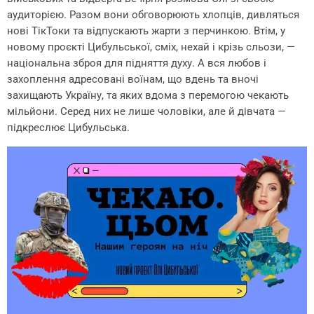
аудиторією. Разом вони обговорюють хлопців, дивляться
нові ТікТоки та відпускають жарти з перчинкою. Втім, у
новому проєкті Цибульської, сміх, нехай і крізь сльози, —
національна зброя для підняття духу. А вся любов і
захоплення адресовані воїнам, що вдень та вночі
захищають Україну, та яких вдома з перемогою чекають
мільйони. Серед них не лише чоловіки, але й дівчата —
підкреслює Цибульська.