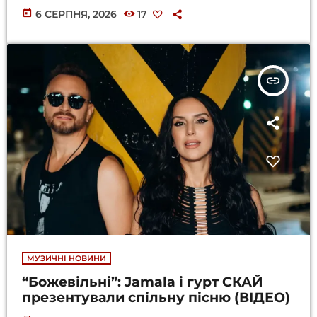
today
6 СЕРПНЯ, 2026
17
insert_link
МУЗИЧНІ НОВИНИ
“Божевільні”: Jamala і гурт СКАЙ
презентували спільну пісню (ВІДЕО)