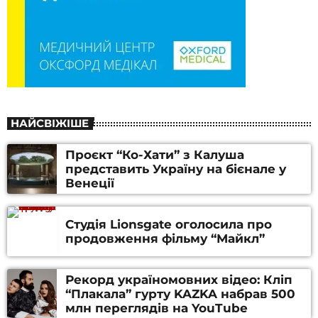
НАЙСВІЖІШЕ
Проєкт “Ко-Хати” з Калуша
представить Україну на бієнале у
Венеції
Студія Lionsgate оголосила про
продовження фільму “Майкл”
Рекорд україномовних відео: Кліп
“Плакала” гурту KAZKA набрав 500
млн переглядів на YouTube