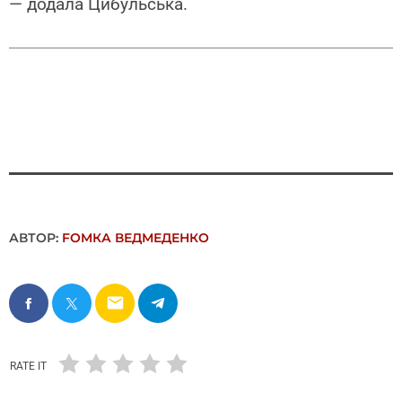
— додала Цибульська.
АВТОР:
FОMКА ВЕДМЕДЕНКО
email
RATE IT