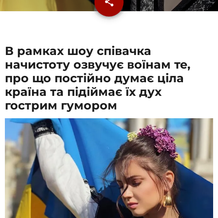
share
email
В рамках шоу співачка
начистоту озвучує воїнам те,
про що постійно думає ціла
країна та підіймає їх дух
гострим гумором