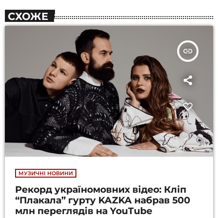
СХОЖЕ
insert_link
МУЗИЧНІ НОВИНИ
Рекорд україномовних відео: Кліп
“Плакала” гурту KAZKA набрав 500
млн переглядів на YouTube