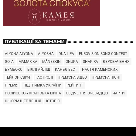
ПУБЛІКАЦІЇ ЗА ТЕМАМИ
ALYONA ALYONA
ALYOSHA
DUA LIPA
EUROVISION SONG CONTEST
GO_A
MAMARIKA
MÅNESKIN
ONUKA
SHAKIRA
ЄВРОБАЧЕННЯ
БУМБОКС
БІЛЛІ АЙЛІШ
КАНЬЄ ВЕСТ
НАСТЯ КАМЕНСКИХ
ТЕЙЛОР СВІФТ
ГАСТРОЛІ
ПРЕМ'ЄРА ВІДЕО
ПРЕМ'ЄРА ПІСНІ
ПРЕМІЯ
ПІДТРИМКА УКРАЇНИ
РЕЙТИНГ
РОСІЙСЬКО-УКРАЇНСЬКА ВІЙНА
СВІДЧЕННЯ ОЧЕВИДЦІВ
ЧАРТИ
ІНФОРМ ЩЕПЛЕННЯ
ІСТОРІЯ