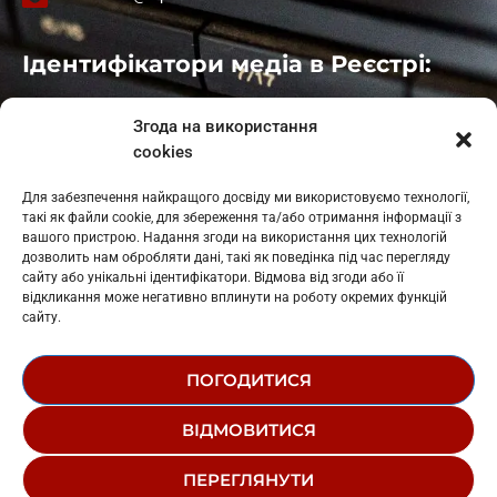
Ідентифікатори медіа в Реєстрі:
Івано-Франківськ
: L11-00661
Згода на використання
Калуш
: L11-01410
cookies
Рогатин
: L11-01801
Яблуниця
: L11-01720
Для забезпечення найкращого досвіду ми використовуємо технології,
Косів: L11-01805
такі як файли cookie, для збереження та/або отримання інформації з
Гарасимів: L11-02274
вашого пристрою. Надання згоди на використання цих технологій
дозволить нам обробляти дані, такі як поведінка під час перегляду
сайту або унікальні ідентифікатори. Відмова від згоди або її
відкликання може негативно вплинути на роботу окремих функцій
сайту.
ПОГОДИТИСЯ
© 1995-2026 РК «ЗАХІДНИЙ ПОЛЮС»
ВІДМОВИТИСЯ
ЛОГОТИП
РЕДАКЦІЙНИЙ СТАТУТ
ПЕРЕГЛЯНУТИ
СТРУКТУРА ВЛАСНОСТІ