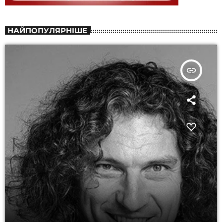
НАЙПОПУЛЯРНІШЕ
insert_link