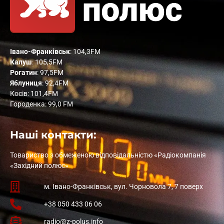
Івано-Франківськ
: 104,3FM
Калуш
: 105,5FM
Рогатин
: 97,5FM
Яблуниця
: 92,4FM
Косів: 101,4FM
Городенка: 99,0 FM
Наші контакти:
Товариство з обмеженою відповідальністю «Радіокомпанія
«Західний полюс»
м. Івано-Франківськ, вул. Чорновола 7, 7 поверх
+38 050 433 06 06
radio@z-polus.info