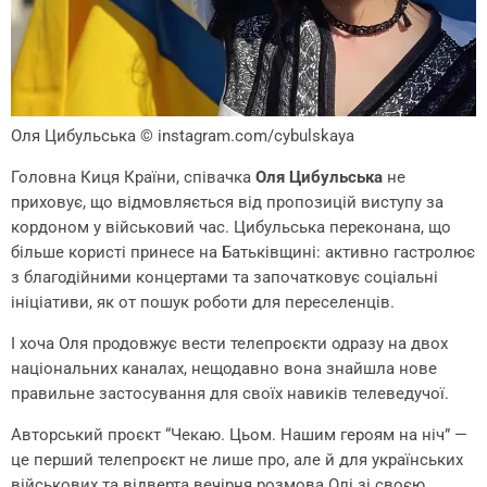
Оля Цибульська
© instagram.com/cybulskaya
Головна Киця Країни, співачка
Оля Цибульська
не
приховує, що відмовляється від пропозицій виступу за
кордоном у військовий час. Цибульська переконана, що
більше користі принесе на Батьківщині: активно гастролює
з благодійними концертами та започатковує соціальні
ініціативи, як от пошук роботи для переселенців.
І хоча Оля продовжує вести телепроєкти одразу на двох
національних каналах, нещодавно вона знайшла нове
правильне застосування для своїх навиків телеведучої.
Авторський проєкт “Чекаю. Цьом. Нашим героям на ніч” —
це перший телепроєкт не лише про, але й для українських
військових та відверта вечірня розмова Олі зі своєю