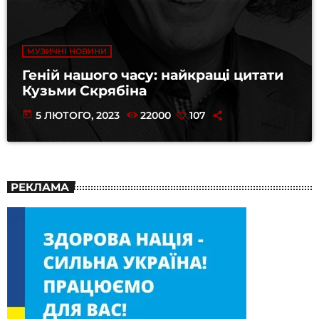
МУЗИЧНІ НОВИНИ
Геній нашого часу: найкращі цитати
Кузьми Скрябіна
today
5 ЛЮТОГО, 2023
22000
107
РЕКЛАМА