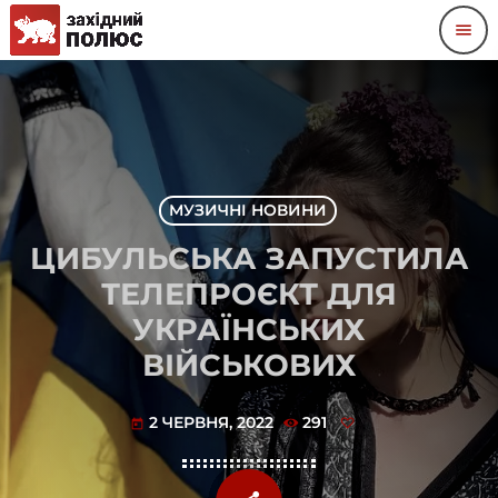
menu
МУЗИЧНІ НОВИНИ
ЦИБУЛЬСЬКА ЗАПУСТИЛА
ТЕЛЕПРОЄКТ ДЛЯ
УКРАЇНСЬКИХ
ВІЙСЬКОВИХ
2 ЧЕРВНЯ, 2022
291
today