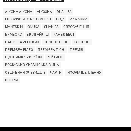
ALYONA ALYONA
ALYOSHA
DUA LIPA
EUROVISION SONG CONTEST
GO_A
MAMARIKA
MÅNESKIN
ONUKA
SHAKIRA
ЄВРОБАЧЕННЯ
БУМБОКС
БІЛЛІ АЙЛІШ
КАНЬЄ ВЕСТ
НАСТЯ КАМЕНСКИХ
ТЕЙЛОР СВІФТ
ГАСТРОЛІ
ПРЕМ'ЄРА ВІДЕО
ПРЕМ'ЄРА ПІСНІ
ПРЕМІЯ
ПІДТРИМКА УКРАЇНИ
РЕЙТИНГ
РОСІЙСЬКО-УКРАЇНСЬКА ВІЙНА
СВІДЧЕННЯ ОЧЕВИДЦІВ
ЧАРТИ
ІНФОРМ ЩЕПЛЕННЯ
ІСТОРІЯ