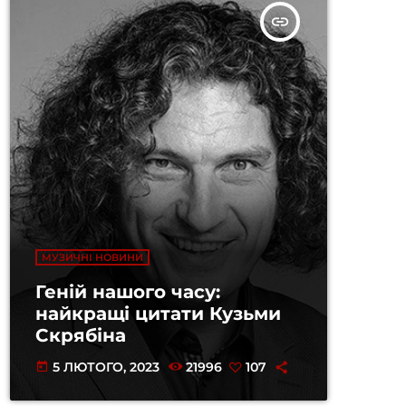
insert_link
МУЗИЧНІ НОВИНИ
Геній нашого часу:
найкращі цитати Кузьми
Скрябіна
5 ЛЮТОГО, 2023
21996
107
today