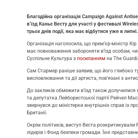
Благодійна організація Campaign Against Antis
в’їзд Каньє Весту для участі у фестивалі Wirel
трьох днів події, яка має відбутися уже в липні.
Організація наголосила, що прем’єр-міністр Кір
має повноваження забороняти в’їзд особам, чия
Суспільне Культура з
посиланням
на The Guardi
Сам Стармер раніше заявив, що його глибоко т
висловлювання та дії артиста, пов’язані з ант
До закликів обмежити в’їзд також долучилися п
та депутатка Лейбористської партії Рейчел Мас
звернувся до міністерки внутрішніх справ із п
Британії.
Окрім політиків, виступ Веста розкритикували 
лідерів і Фонд безпеки громади. Їхні предста