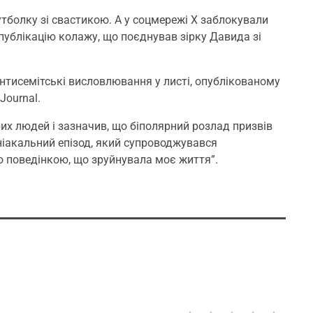
тболку зі свастикою. А у соцмережі X заблокували
публікацію колажу, що поєднував зірку Давида зі
 антисемітські висловлювання у листі, опублікованому
Journal.
их людей і зазначив, що біполярний розлад призвів
ніакальний епізод, який супроводжувався
 поведінкою, що зруйнувала моє життя”.