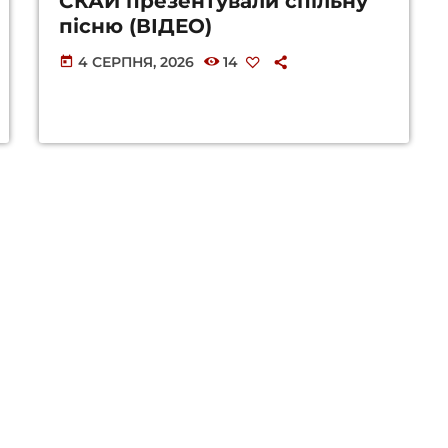
СКАЙ презентували спільну
пісню (ВІДЕО)
4 СЕРПНЯ, 2026
14
today