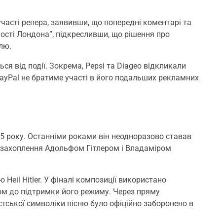
часті репера, заявивши, що попередні коментарі та
ності Лондона”, підкресливши, що рішення про
лю.
ся від події. Зокрема, Pepsi та Diageo відкликали
ayPal не братиме участі в його подальших рекламних
015 року. Останніми роками він неодноразово ставав
а захоплення Адольфом Гітлером і Владаміром
 Heil Hitler. У фіналі композиції використано
ом до підтримки його режиму. Через пряму
тської символіки пісню було офіційно заборонено в