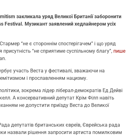
emitism закликала уряд Великої Британії заборонити
ess Festival. Музикант заявлений хедлайнером усіх
 Стармер “не є стороннім спостерігачем” і що уряд
 присутність “не сприятиме суспільному благу”,
пише
an.
урбує участь Веста у фестивалі, зважаючи на
исемітизмом і прославленням нацизму.
олітики, зокрема лідер ліберал-демократів Ед Дейві
келл. А консервативний депутат Крім Філп навіть
роханням не допустити приїзду Веста до Великої
Рада депутатів британських євреїв, Єврейська рада
вники назвали рішення запросити артиста помилковим