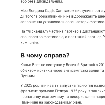
або безвідповідальним.
Мер Лондона Садік Хан також виступив проти у
дії того “є образливими й не відображають цін
запрошення ухвалювали організатори фестива
На тлі скандалу частина партнерів дистанціюєть
спонсорство фестивалю, а платіжний партнер P
кампаніях.
В чому справа?
Каньє Вест не виступав у Великій Британії з 2
об’єктом критики через антисемітські заяви т
Путіним.
У 2025 році він навіть випустив пісню під назвою
фрагмент промови Гітлера 1935 року із заклик
пропаганду екстремізму та використання нацис
Німеччині на законодавчому рівні.