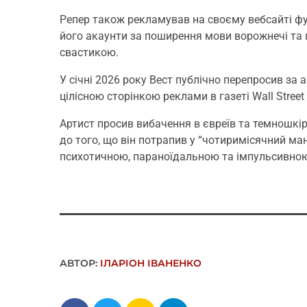
Репер також рекламував на своєму вебсайті фу
його акаунти за поширення мови ворожнечі та 
свастикою.
У січні 2026 року Вест публічно перепросив за
цілісною сторінкою реклами в газеті Wall Street 
Артист просив вибачення в євреїв та темношкір
до того, що він потрапив у “чотиримісячний ма
психотичною, параноїдальною та імпульсивною
АВТОР:
ІЛАРІОН ІВАНЕНКО