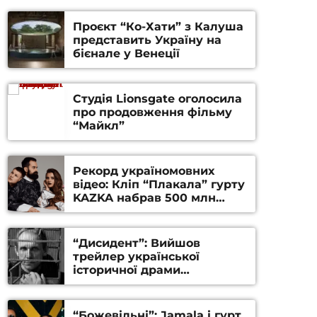
Проєкт “Ко-Хати” з Калуша
представить Україну на
бієнале у Венеції
Студія Lionsgate оголосила
про продовження фільму
“Майкл”
Рекорд україномовних
відео: Кліп “Плакала” гурту
KAZKA набрав 500 млн
переглядів на YouTube
“Дисидент”: Вийшов
трейлер української
історичної драми
Станіслава Гуренка та
Андрія Алфьорова (ВІДЕО)
“Божевільні”: Jamala і гурт