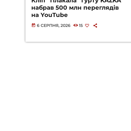
Кліп “Плакала” гурту KAZKA
набрав 500 млн переглядів
на YouTube
6 СЕРПНЯ, 2026
15
today