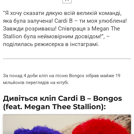
“Я хочу сказати дякую всій великій команді,
яка була залучена! Cardi B – ти моя улюблена!
Завжди розриваєш! Співпраця з Megan The
Stallion була неймовірним досвідом!”, –
поділилась режисерка в інстаграмі.
За понад 4 доби кліп на пісню Bongos зібрав майже 19
мільйонів переглядів на ютубі.
Дивіться кліп Cardi B – Bongos
(feat. Megan Thee Stallion):