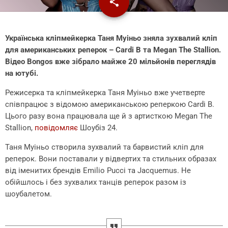
share
email
Українська кліпмейкерка Таня Муіньо зняла зухвалий кліп
для американських реперок – Cardi B та Megan The Stallion.
Відео Bongos вже зібрало майже 20 мільйонів переглядів
на ютубі.
Режисерка та кліпмейкерка Таня Муіньо вже учетверте
співпрацює з відомою американською реперкою Cardi B.
Цього разу вона працювала ще й з артисткою Megan The
Stallion,
повідомляє
Шоубіз 24.
Таня Муіньо створила зухвалий та барвистий кліп для
реперок. Вони поставали у відвертих та стильних образах
від іменитих брендів Emilio Pucci та Jacquemus. Не
обійшлось і без зухвалих танців реперок разом із
шоубалетом.