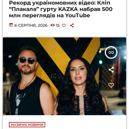
Рекорд україномовних відео: Кліп
“Плакала” гурту KAZKA набрав 500
млн переглядів на YouTube
today
6 СЕРПНЯ, 2026
15
insert_link
МУЗИЧНІ НОВИНИ