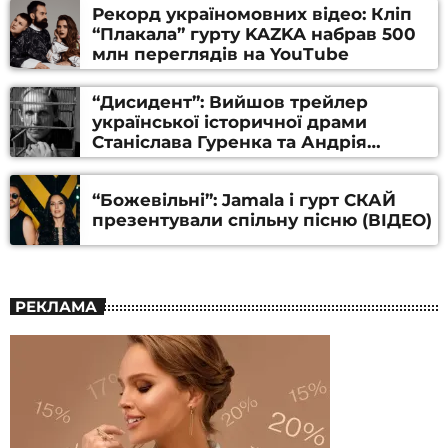
Рекорд україномовних відео: Кліп
“Плакала” гурту KAZKA набрав 500
млн переглядів на YouTube
“Дисидент”: Вийшов трейлер
української історичної драми
Станіслава Гуренка та Андрія
Алфьорова (ВІДЕО)
“Божевільні”: Jamala і гурт СКАЙ
презентували спільну пісню (ВІДЕО)
РЕКЛАМА