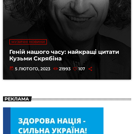
МУЗИЧНІ НОВИНИ
Геній нашого часу: найкращі цитати
Кузьми Скрябіна
today
5 ЛЮТОГО, 2023
21993
107
РЕКЛАМА