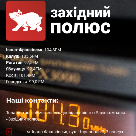
Івано-Франківськ
: 104,3FM
Калуш
: 105,5FM
Рогатин
: 97,5FM
Яблуниця
: 92,4FM
Косів: 101,4FM
Городенка: 99,0 FM
Наші контакти:
Товариство з обмеженою відповідальністю «Радіокомпанія
«Західний полюс»
м. Івано-Франківськ, вул. Чорновола 7, 7 поверх