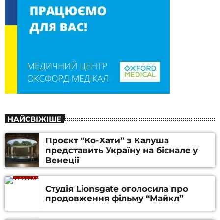
НАЙСВІЖІШЕ
Проєкт “Ко-Хати” з Калуша
представить Україну на бієнале у
Венеції
Студія Lionsgate оголосила про
продовження фільму “Майкл”