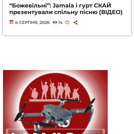
“Божевільні”: Jamala і гурт СКАЙ
презентували спільну пісню (ВІДЕО)
today
4 СЕРПНЯ, 2026
14