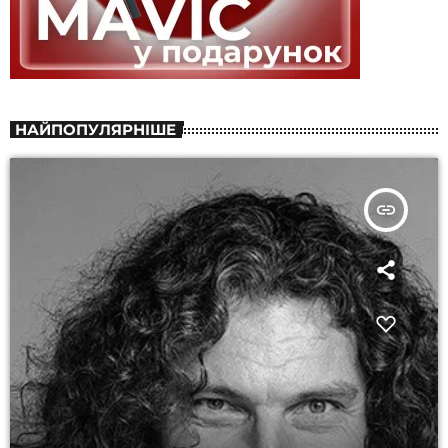
НАЙПОПУЛЯРНІШЕ
insert_link