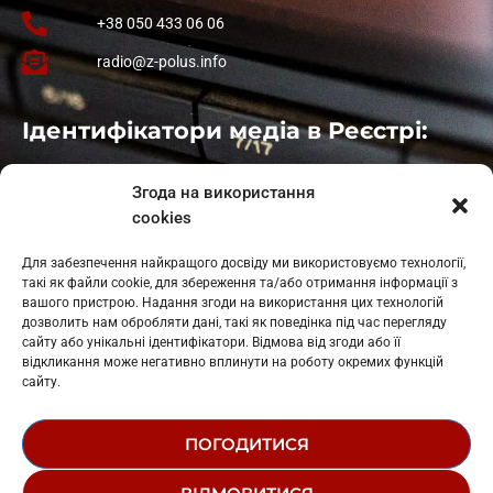
+38 050 433 06 06
radio@z-polus.info
Ідентифікатори медіа в Реєстрі:
Івано-Франківськ
: L11-00661
Згода на використання
Калуш
: L11-01410
cookies
Рогатин
: L11-01801
Яблуниця
: L11-01720
Для забезпечення найкращого досвіду ми використовуємо технології,
Косів: L11-01805
такі як файли cookie, для збереження та/або отримання інформації з
Гарасимів: L11-02274
вашого пристрою. Надання згоди на використання цих технологій
дозволить нам обробляти дані, такі як поведінка під час перегляду
сайту або унікальні ідентифікатори. Відмова від згоди або її
відкликання може негативно вплинути на роботу окремих функцій
сайту.
ПОГОДИТИСЯ
© 1995-2026 РК «ЗАХІДНИЙ ПОЛЮС»