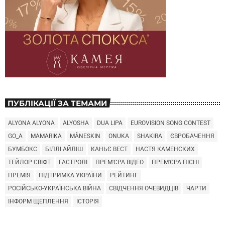
ПУБЛІКАЦІЇ ЗА ТЕМАМИ
ALYONA ALYONA
ALYOSHA
DUA LIPA
EUROVISION SONG CONTEST
GO_A
MAMARIKA
MÅNESKIN
ONUKA
SHAKIRA
ЄВРОБАЧЕННЯ
БУМБОКС
БІЛЛІ АЙЛІШ
КАНЬЄ ВЕСТ
НАСТЯ КАМЕНСКИХ
ТЕЙЛОР СВІФТ
ГАСТРОЛІ
ПРЕМ'ЄРА ВІДЕО
ПРЕМ'ЄРА ПІСНІ
ПРЕМІЯ
ПІДТРИМКА УКРАЇНИ
РЕЙТИНГ
РОСІЙСЬКО-УКРАЇНСЬКА ВІЙНА
СВІДЧЕННЯ ОЧЕВИДЦІВ
ЧАРТИ
ІНФОРМ ЩЕПЛЕННЯ
ІСТОРІЯ