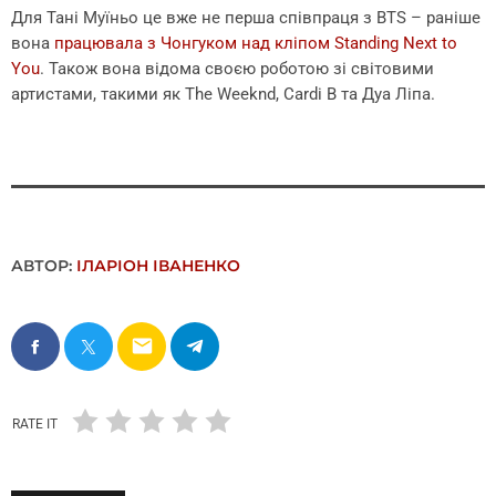
Для Тані Муїньо це вже не перша співпраця з BTS – раніше
вона
працювала з Чонгуком над кліпом Standing Next to
You
. Також вона відома своєю роботою зі світовими
артистами, такими як The Weeknd, Cardi B та Дуа Ліпа.
АВТОР:
ІЛАРІОН ІВАНЕНКО
email
RATE IT