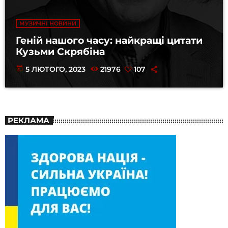
МУЗИЧНІ НОВИНИ
Геній нашого часу: найкращі цитати
Кузьми Скрябіна
today
5 ЛЮТОГО, 2023
21976
107
РЕКЛАМА