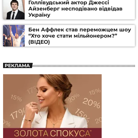
Голлівудський актор Джессі
Айзенберг несподівано відвідав
Україну
Бен Аффлек став переможцем шоу
“Хто хоче стати мільйонером?”
(ВІДЕО)
РЕКЛАМА