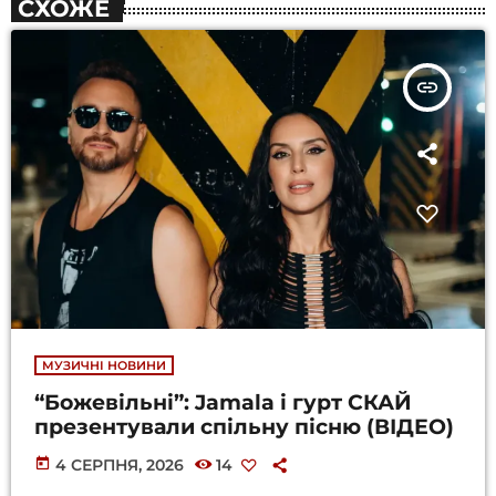
СХОЖЕ
insert_link
МУЗИЧНІ НОВИНИ
“Божевільні”: Jamala і гурт СКАЙ
презентували спільну пісню (ВІДЕО)
today
4 СЕРПНЯ, 2026
14