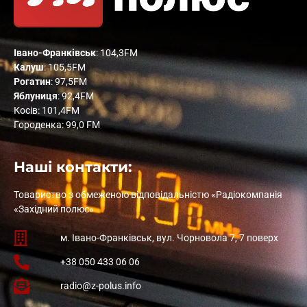
Івано-Франківськ
: 104,3FM
Калуш
: 105,5FM
Рогатин
: 97,5FM
Яблуниця
: 92,4FM
Косів: 101,4FM
Городенка: 99,0 FM
Наші контакти:
Товариство з обмеженою відповідальністю «Радіокомпанія
«Західний полюс»
м. Івано-Франківськ, вул. Чорновола 7, 7 поверх
+38 050 433 06 06
radio@z-polus.info