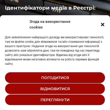
Ідентифікатори медіа в Реєстрі:
Івано-Франківськ
: L11-00661
Згода на використання
Калуш
: L11-01410
cookies
Рогатин
: L11-01801
Яблуниця
: L11-01720
Для забезпечення найкращого досвіду ми використовуємо технології,
Косів: L11-01805
такі як файли cookie, для збереження та/або отримання інформації з
Гарасимів: L11-02274
вашого пристрою. Надання згоди на використання цих технологій
дозволить нам обробляти дані, такі як поведінка під час перегляду
сайту або унікальні ідентифікатори. Відмова від згоди або її
відкликання може негативно вплинути на роботу окремих функцій
сайту.
ПОГОДИТИСЯ
© 1995-2026 РК «ЗАХІДНИЙ ПОЛЮС»
ВІДМОВИТИСЯ
ЛОГОТИП
РЕДАКЦІЙНИЙ СТАТУТ
ПЕРЕГЛЯНУТИ
СТРУКТУРА ВЛАСНОСТІ