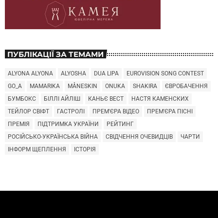
ПУБЛІКАЦІЇ ЗА ТЕМАМИ
ALYONA ALYONA
ALYOSHA
DUA LIPA
EUROVISION SONG CONTEST
GO_A
MAMARIKA
MÅNESKIN
ONUKA
SHAKIRA
ЄВРОБАЧЕННЯ
БУМБОКС
БІЛЛІ АЙЛІШ
КАНЬЄ ВЕСТ
НАСТЯ КАМЕНСКИХ
ТЕЙЛОР СВІФТ
ГАСТРОЛІ
ПРЕМ'ЄРА ВІДЕО
ПРЕМ'ЄРА ПІСНІ
ПРЕМІЯ
ПІДТРИМКА УКРАЇНИ
РЕЙТИНГ
РОСІЙСЬКО-УКРАЇНСЬКА ВІЙНА
СВІДЧЕННЯ ОЧЕВИДЦІВ
ЧАРТИ
ІНФОРМ ЩЕПЛЕННЯ
ІСТОРІЯ