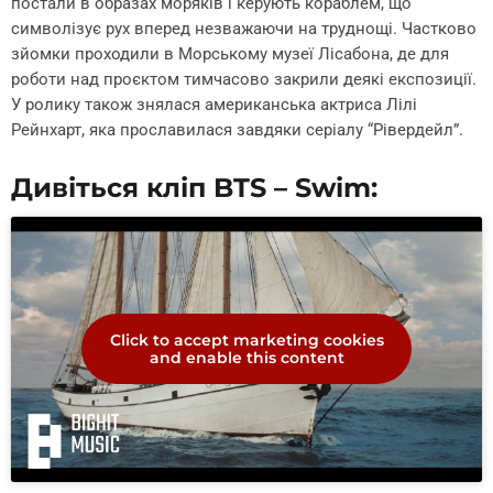
постали в образах моряків і керують кораблем, що
символізує рух вперед незважаючи на труднощі. Частково
зйомки проходили в Морському музеї Лісабона, де для
роботи над проєктом тимчасово закрили деякі експозиції.
У ролику також знялася американська актриса Лілі
Рейнхарт, яка прославилася завдяки серіалу “Рівердейл”.
Дивіться кліп BTS – Swim:
Click to accept marketing cookies
and enable this content