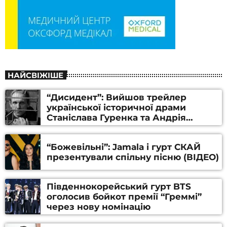
НАЙСВІЖІШЕ
“Дисидент”: Вийшов трейлер
української історичної драми
Станіслава Гуренка та Андрія
Алфьорова (ВІДЕО)
“Божевільні”: Jamala і гурт СКАЙ
презентували спільну пісню (ВІДЕО)
Південнокорейський гурт BTS
оголосив бойкот премії “Греммі”
через нову номінацію