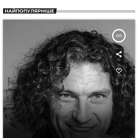
НАЙПОПУЛЯРНІШЕ
insert_link