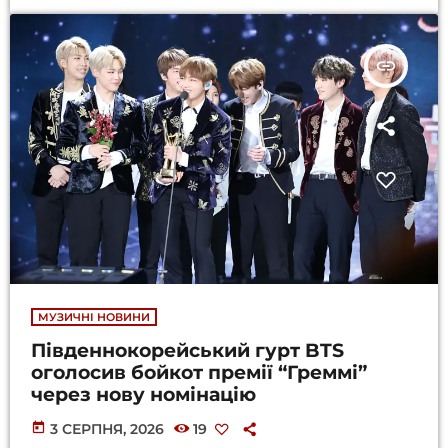
insert_link
МУЗИЧНІ НОВИНИ
Південнокорейський гурт BTS
оголосив бойкот премії “Греммі”
через нову номінацію
today
3 СЕРПНЯ, 2026
19