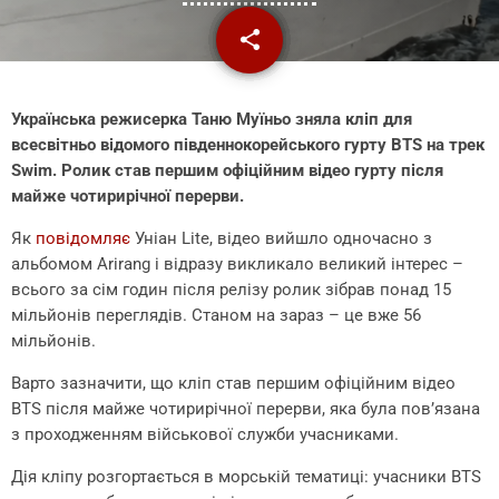
share
email
Українська режисерка Таню Муїньо зняла кліп для
всесвітньо відомого південнокорейського гурту BTS на трек
Swim. Ролик став першим офіційним відео гурту після
майже чотирирічної перерви.
Як
повідомляє
Уніан Lite, відео вийшло одночасно з
альбомом Arirang і відразу викликало великий інтерес –
всього за сім годин після релізу ролик зібрав понад 15
мільйонів переглядів. Станом на зараз – це вже 56
мільйонів.
Варто зазначити, що кліп став першим офіційним відео
BTS після майже чотирирічної перерви, яка була пов’язана
з проходженням військової служби учасниками.
Дія кліпу розгортається в морській тематиці: учасники BTS