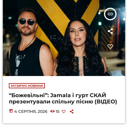
insert_link
МУЗИЧНІ НОВИНИ
“Божевільні”: Jamala і гурт СКАЙ
презентували спільну пісню (ВІДЕО)
today
4 СЕРПНЯ, 2026
15