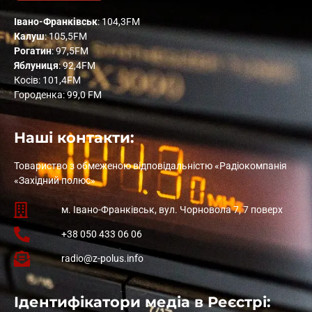
Івано-Франківськ
: 104,3FM
Калуш
: 105,5FM
Рогатин
: 97,5FM
Яблуниця
: 92,4FM
Косів: 101,4FM
Городенка: 99,0 FM
Наші контакти:
Товариство з обмеженою відповідальністю «Радіокомпанія
«Західний полюс»
м. Івано-Франківськ, вул. Чорновола 7, 7 поверх
+38 050 433 06 06
radio@z-polus.info
Ідентифікатори медіа в Реєстрі: