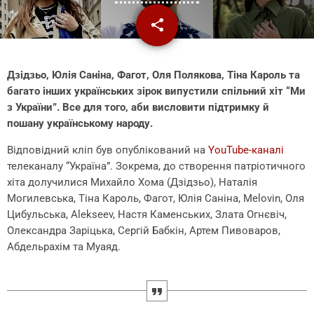
share
email
1
Дзідзьо, Юлія Саніна, Фагот, Оля Полякова, Тіна Кароль та
багато інших українських зірок випустили спільний хіт “Ми
з України”. Все для того, аби висловити підтримку й
пошану українському народу.
Відповідний кліп був опублікований на
YouTube-каналі
телеканалу “Україна”. Зокрема, до створення патріотичного
хіта долучилися Михайло Хома (Дзідзьо), Наталія
Могилевська, Тіна Кароль, Фагот, Юлія Саніна, Melovin, Оля
Цибульська, Alekseev, Настя Каменських, Злата Огнєвіч,
Олександра Заріцька, Сергій Бабкін, Артем Пивоваров,
Абдельрахім та Муаяд.