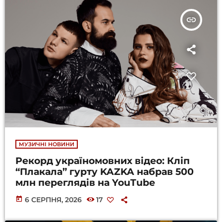
insert_link
МУЗИЧНІ НОВИНИ
Рекорд україномовних відео: Кліп
“Плакала” гурту KAZKA набрав 500
млн переглядів на YouTube
today
6 СЕРПНЯ, 2026
17