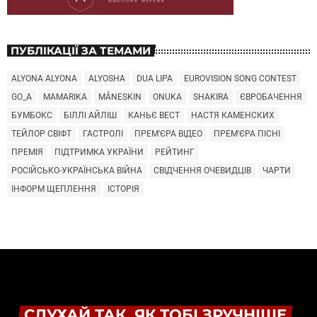
ПУБЛІКАЦІЇ ЗА ТЕМАМИ
ALYONA ALYONA
ALYOSHA
DUA LIPA
EUROVISION SONG CONTEST
GO_A
MAMARIKA
MÅNESKIN
ONUKA
SHAKIRA
ЄВРОБАЧЕННЯ
БУМБОКС
БІЛЛІ АЙЛІШ
КАНЬЄ ВЕСТ
НАСТЯ КАМЕНСКИХ
ТЕЙЛОР СВІФТ
ГАСТРОЛІ
ПРЕМ'ЄРА ВІДЕО
ПРЕМ'ЄРА ПІСНІ
ПРЕМІЯ
ПІДТРИМКА УКРАЇНИ
РЕЙТИНГ
РОСІЙСЬКО-УКРАЇНСЬКА ВІЙНА
СВІДЧЕННЯ ОЧЕВИДЦІВ
ЧАРТИ
ІНФОРМ ЩЕПЛЕННЯ
ІСТОРІЯ
СЛУХАЙ ТАК, ЯК ТОБІ ЗРУЧНІШЕ