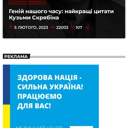
МУЗИЧНІ НОВИНИ
Геній нашого часу: найкращі цитати
Кузьми Скрябіна
today
5 ЛЮТОГО, 2023
22003
107
РЕКЛАМА