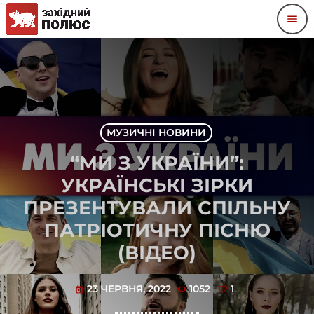
menu
МУЗИЧНІ НОВИНИ
“МИ З УКРАЇНИ”:
УКРАЇНСЬКІ ЗІРКИ
ПРЕЗЕНТУВАЛИ СПІЛЬНУ
ПАТРІОТИЧНУ ПІСНЮ
(ВІДЕО)
23 ЧЕРВНЯ, 2022
1052
1
today