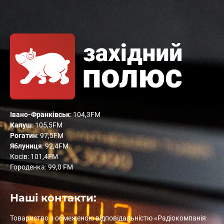
Івано-Франківськ
: 104,3FM
Калуш
: 105,5FM
Рогатин
: 97,5FM
Яблуниця
: 92,4FM
Косів: 101,4FM
Городенка: 99,0 FM
Наші контакти:
Товариство з обмеженою відповідальністю «Радіокомпанія