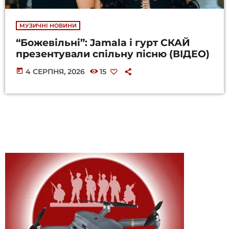
МУЗИЧНІ НОВИНИ
“Божевільні”: Jamala і гурт СКАЙ
презентували спільну пісню (ВІДЕО)
today
4 СЕРПНЯ, 2026
15