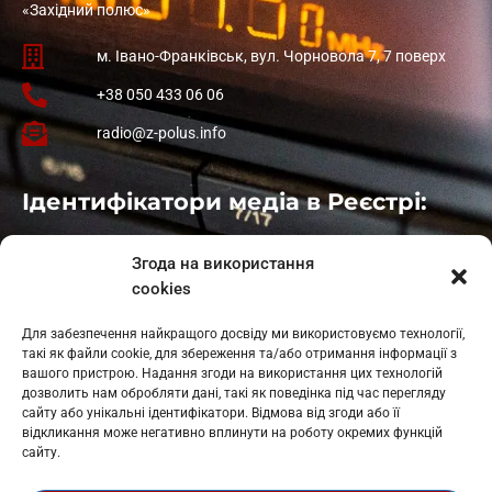
«Західний полюс»
м. Івано-Франківськ, вул. Чорновола 7, 7 поверх
+38 050 433 06 06
radio@z-polus.info
Ідентифікатори медіа в Реєстрі:
Івано-Франківськ
: L11-00661
Згода на використання
Калуш
: L11-01410
cookies
Рогатин
: L11-01801
Яблуниця
: L11-01720
Для забезпечення найкращого досвіду ми використовуємо технології,
Косів: L11-01805
такі як файли cookie, для збереження та/або отримання інформації з
Гарасимів: L11-02274
вашого пристрою. Надання згоди на використання цих технологій
дозволить нам обробляти дані, такі як поведінка під час перегляду
сайту або унікальні ідентифікатори. Відмова від згоди або її
відкликання може негативно вплинути на роботу окремих функцій
сайту.