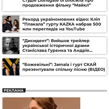
Студія Lionsgate оголосила про
продовження фільму “Майкл”
Рекорд україномовних відео: Кліп
“Плакала” гурту KAZKA набрав 500
млн переглядів на YouTube
“Дисидент”: Вийшов трейлер
української історичної драми
Станіслава Гуренка та Андрія
Алфьорова (ВІДЕО)
“Божевільні”: Jamala і гурт СКАЙ
презентували спільну пісню (ВІДЕО)
РЕКЛАМА