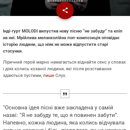
share
email
Інді-гурт MOLODI випустив нову пісню “не забуду” та кліп
на неї. Мрійлива меланхолійна поп-композиція оповідає
історію людини, що ніяк не може відпустити старі
стосунки.
Ліричний герой марно намагається віднайти сенс у словах
і діях колись коханої людини, які після розставання
здаються пустими,
пише
Слух.
“Основна ідея пісні вже закладена у самій
назві: “Я не забуду те, що я повинен забути”.
Напевно, кожна людина, яка колись відчувала