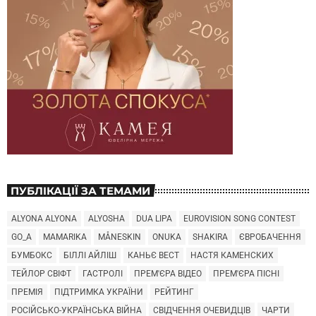
ПУБЛІКАЦІЇ ЗА ТЕМАМИ
ALYONA ALYONA
ALYOSHA
DUA LIPA
EUROVISION SONG CONTEST
GO_A
MAMARIKA
MÅNESKIN
ONUKA
SHAKIRA
ЄВРОБАЧЕННЯ
БУМБОКС
БІЛЛІ АЙЛІШ
КАНЬЄ ВЕСТ
НАСТЯ КАМЕНСКИХ
ТЕЙЛОР СВІФТ
ГАСТРОЛІ
ПРЕМ'ЄРА ВІДЕО
ПРЕМ'ЄРА ПІСНІ
ПРЕМІЯ
ПІДТРИМКА УКРАЇНИ
РЕЙТИНГ
РОСІЙСЬКО-УКРАЇНСЬКА ВІЙНА
СВІДЧЕННЯ ОЧЕВИДЦІВ
ЧАРТИ