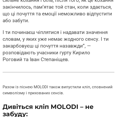
сильне кохання і біль, після того, як це кохання
закінчилось, памʼятає той стан, коли здається,
що ці почуття та емоції неможливо відпустити
або забути.
І ти починаєш чіплятися і надавати значення
словам, у яких уже немає жодного сенсу. І ти
закарбовуєш ці почуття назавжди”, —
розповідають учасники гурту Кирило
Роговий та Іван Степаніщев.
Разом із піснею MOLODI також випустили кліп, сповнений
символізму і прихованих сенсів.
Дивіться кліп MOLODI – не
забуду: