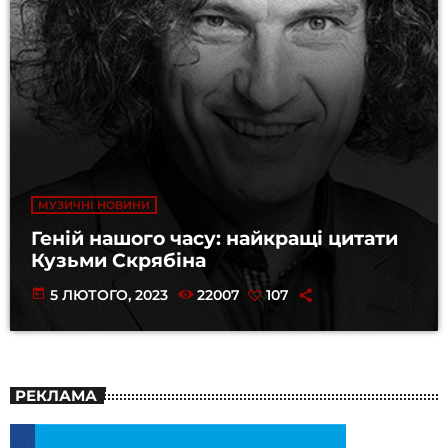
МУЗИЧНІ НОВИНИ
Геній нашого часу: найкращі цитати
Кузьми Скрябіна
today
5 ЛЮТОГО, 2023
22007
107
РЕКЛАМА