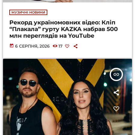
МУЗИЧНІ НОВИНИ
Рекорд україномовних відео: Кліп
“Плакала” гурту KAZKA набрав 500
млн переглядів на YouTube
today
6 СЕРПНЯ, 2026
17
insert_link