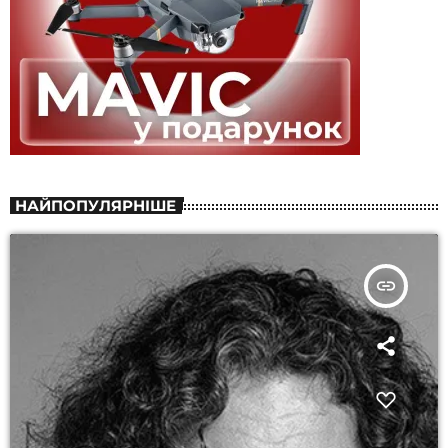
НАЙПОПУЛЯРНІШЕ
insert_link