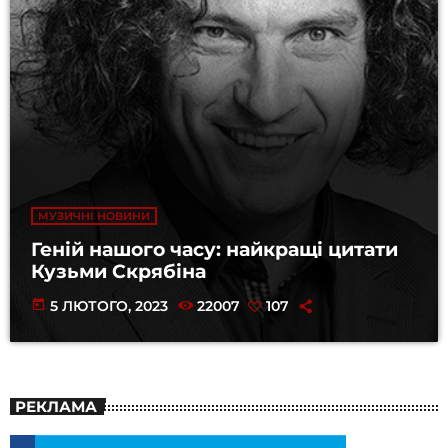
МУЗИЧНІ НОВИНИ
Геній нашого часу: найкращі цитати
Кузьми Скрябіна
today
5 ЛЮТОГО, 2023
22007
107
РЕКЛАМА