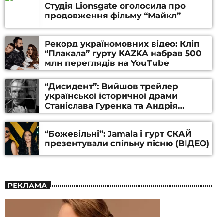
Студія Lionsgate оголосила про
продовження фільму “Майкл”
Рекорд україномовних відео: Кліп
“Плакала” гурту KAZKA набрав 500
млн переглядів на YouTube
“Дисидент”: Вийшов трейлер
української історичної драми
Станіслава Гуренка та Андрія
Алфьорова (ВІДЕО)
“Божевільні”: Jamala і гурт СКАЙ
презентували спільну пісню (ВІДЕО)
РЕКЛАМА