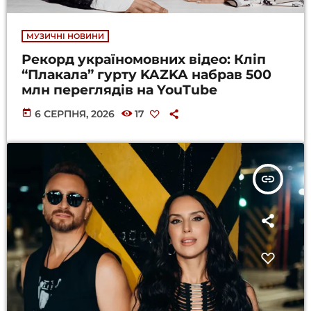
МУЗИЧНІ НОВИНИ
Рекорд україномовних відео: Кліп
“Плакала” гурту KAZKA набрав 500
млн переглядів на YouTube
today
6 СЕРПНЯ, 2026
17
insert_link