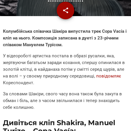
share
email
Колумбійська співачка Шакіра випустила трек Copa Vacía і
кліп на нього. Композиція записана в дуеті з 23-річним
співаком Мануелем Турісом.
У відеороботі артистка постала в образі русалки, яка,
жертвуючи багатьом заради кохання, спершу опинилася в
золотій клітці, в кайданаха потім у смітті серед щурів, але
на волі – у своєму природному середовищі,
повідомляє
Кореспондент.
За словами Шакіри, свого часу вона також була закута в
обман і біль, але з часом звільнилася і тепер знаходить
себе колишню.
Дивіться кліп Shakira, Manuel
Turizo – Copa Vacía: