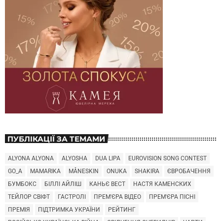
ПУБЛІКАЦІЇ ЗА ТЕМАМИ
ALYONA ALYONA
ALYOSHA
DUA LIPA
EUROVISION SONG CONTEST
GO_A
MAMARIKA
MÅNESKIN
ONUKA
SHAKIRA
ЄВРОБАЧЕННЯ
БУМБОКС
БІЛЛІ АЙЛІШ
КАНЬЄ ВЕСТ
НАСТЯ КАМЕНСКИХ
ТЕЙЛОР СВІФТ
ГАСТРОЛІ
ПРЕМ'ЄРА ВІДЕО
ПРЕМ'ЄРА ПІСНІ
ПРЕМІЯ
ПІДТРИМКА УКРАЇНИ
РЕЙТИНГ