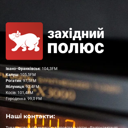
Івано-Франківськ
: 104,3FM
Калуш
: 105,5FM
Рогатин
: 97,5FM
Яблуниця
: 92,4FM
Косів: 101,4FM
Городенка: 99,0 FM
Наші контакти:
Товариство з обмеженою відповідальністю «Радіокомпанія