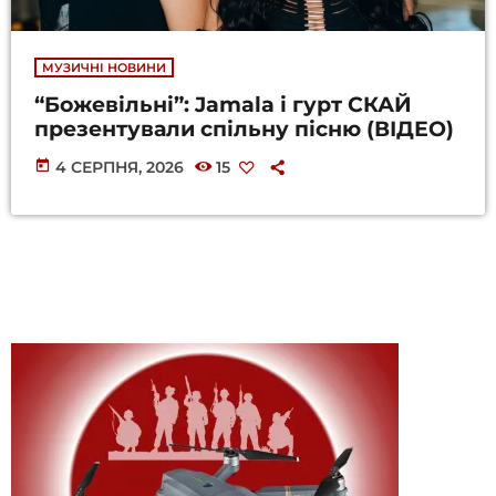
МУЗИЧНІ НОВИНИ
“Божевільні”: Jamala і гурт СКАЙ
презентували спільну пісню (ВІДЕО)
today
4 СЕРПНЯ, 2026
15