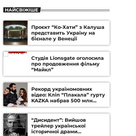
НАЙСВІЖІШЕ
Проєкт “Ко-Хати” з Калуша
представить Україну на
бієнале у Венеції
Студія Lionsgate оголосила
про продовження фільму
“Майкл”
Рекорд україномовних
відео: Кліп “Плакала” гурту
KAZKA набрав 500 млн
переглядів на YouTube
“Дисидент”: Вийшов
трейлер української
історичної драми