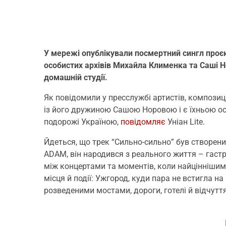
У мережі опублікували посмертний сингл проє
особистих архівів Михайла Клименка та Саші Но
домашній студії.
Як повідомили у пресслужбі артистів, компози
із його дружиною Сашою Норовою і є їхньою ос
подорожі Україною,
повідомляє
Уніан Lite.
Йдеться, що трек “Сильно-сильно” був створений 
ADAM, він народився з реального життя – гастр
між концертами та моментів, коли найціннішим б
місця й події: Ужгород, куди пара не встигла на 
розведеними мостами, дороги, готелі й відчутт