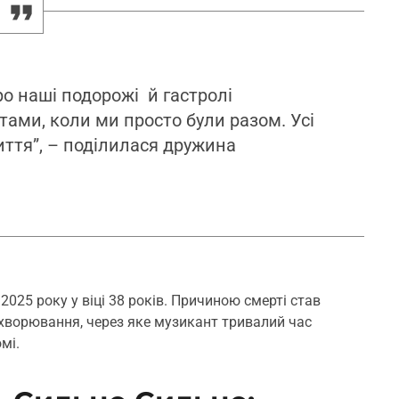
ро наші подорожі й гастролі
тами, коли ми просто були разом. Усі
иття”, – поділилася дружина
25 року у віці 38 років. Причиною смерті став
ахворювання, через яке музикант тривалий час
мі.