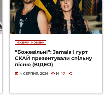
МУЗИЧНІ НОВИНИ
“Божевільні”: Jamala і гурт
СКАЙ презентували спільну
пісню (ВІДЕО)
4 СЕРПНЯ, 2026
14
today