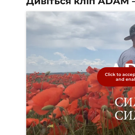
Дивіться кліп ADAM 
Click to acce
and enab