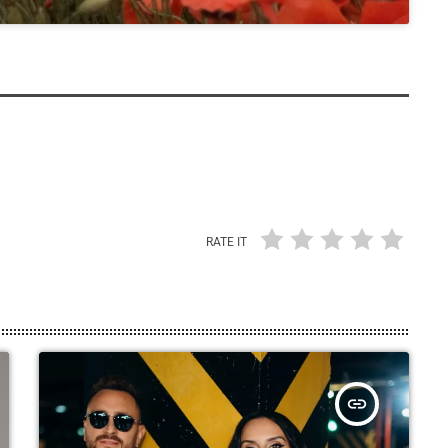
RATE IT
insert_link