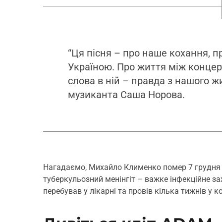
“Ця пісня – про наше кохання, п
Україною. Про життя між концер
слова в ній – правда з нашого ж
музиканта Саша Норова.
Нагадаємо, Михайло Клименко помер 7 грудня 20
туберкульозний менінгіт – важке інфекційне з
перебував у лікарні та провів кілька тижнів у ко