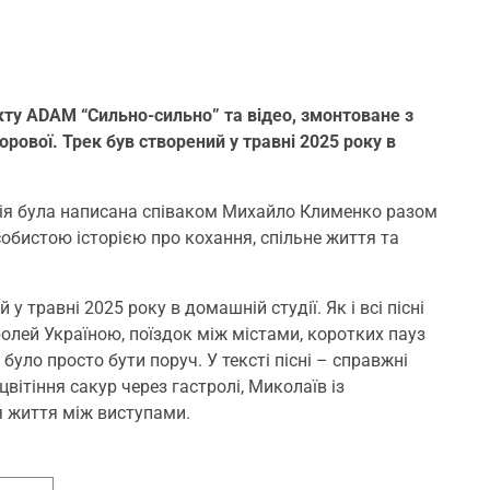
кту ADAM “Сильно-сильно” та відео, змонтоване з
рової. Трек був створений у травні 2025 року в
ція була написана співаком Михайло Клименко разом
обистою історією про кохання, спільне життя та
у травні 2025 року в домашній студії. Як і всі пісні
олей Україною, поїздок між містами, коротких пауз
уло просто бути поруч. У тексті пісні – справжні
цвітіння сакур через гастролі, Миколаїв із
я життя між виступами.