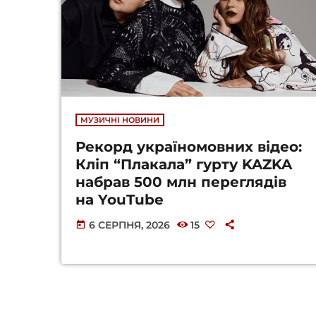
МУЗИЧНІ НОВИНИ
Рекорд україномовних відео:
Кліп “Плакала” гурту KAZKA
набрав 500 млн переглядів
на YouTube
6 СЕРПНЯ, 2026
15
today