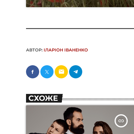
АВТОР:
ІЛАРІОН ІВАНЕНКО
email
СХОЖЕ
insert_link