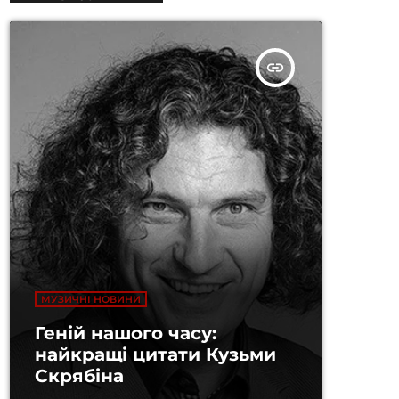
insert_link
МУЗИЧНІ НОВИНИ
Геній нашого часу:
найкращі цитати Кузьми
Скрябіна