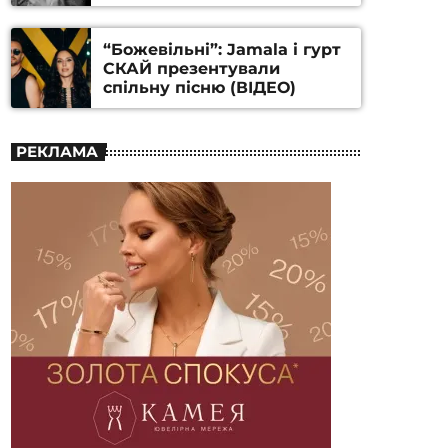
Станіслава Гуренка та
Андрія Алфьорова (ВІДЕО)
“Божевільні”: Jamala і гурт
СКАЙ презентували
спільну пісню (ВІДЕО)
РЕКЛАМА