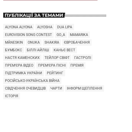
ПУБЛІКАЦІЇ ЗА ТЕМАМИ
ALYONA ALYONA
ALYOSHA
DUA LIPA
EUROVISION SONG CONTEST
GO_A
MAMARIKA
MÅNESKIN
ONUKA
SHAKIRA
ЄВРОБАЧЕННЯ
БУМБОКС
БІЛЛІ АЙЛІШ
КАНЬЄ ВЕСТ
НАСТЯ КАМЕНСКИХ
ТЕЙЛОР СВІФТ
ГАСТРОЛІ
ПРЕМ'ЄРА ВІДЕО
ПРЕМ'ЄРА ПІСНІ
ПРЕМІЯ
ПІДТРИМКА УКРАЇНИ
РЕЙТИНГ
РОСІЙСЬКО-УКРАЇНСЬКА ВІЙНА
СВІДЧЕННЯ ОЧЕВИДЦІВ
ЧАРТИ
ІНФОРМ ЩЕПЛЕННЯ
ІСТОРІЯ