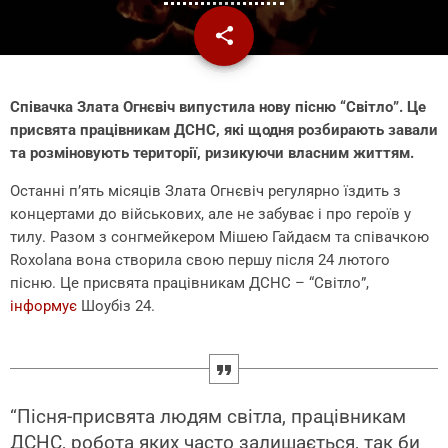
share
email
Співачка Злата Огнєвіч випустила нову пісню “Світло”. Це
присвята працівникам ДСНС, які щодня розбирають завали
та розміновують території, ризикуючи власним життям.
Останні п’ять місяців Злата Огнєвіч регулярно їздить з
концертами до військових, але не забуває і про героїв у
тилу. Разом з сонгмейкером Мішею Гайдаєм та співачкою
Roxolana вона створила свою першу після 24 лютого
пісню. Це присвята працівникам ДСНС – “Світло”,
інформує
Шоубіз 24.
“Пісня-присвята людям світла, працівникам
ДСНС, робота яких часто залишається, так би