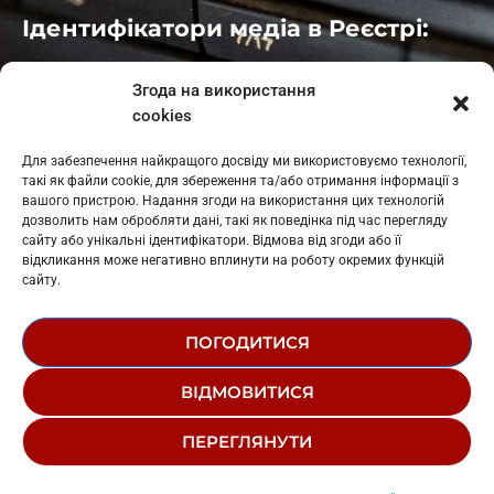
Ідентифікатори медіа в Реєстрі:
Івано-Франківськ
: L11-00661
Згода на використання
Калуш
: L11-01410
cookies
Рогатин
: L11-01801
Яблуниця
: L11-01720
Для забезпечення найкращого досвіду ми використовуємо технології,
Косів: L11-01805
такі як файли cookie, для збереження та/або отримання інформації з
Гарасимів: L11-02274
вашого пристрою. Надання згоди на використання цих технологій
дозволить нам обробляти дані, такі як поведінка під час перегляду
сайту або унікальні ідентифікатори. Відмова від згоди або її
відкликання може негативно вплинути на роботу окремих функцій
сайту.
ПОГОДИТИСЯ
© 1995-2026 РК «ЗАХІДНИЙ ПОЛЮС»
ВІДМОВИТИСЯ
ЛОГОТИП
РЕДАКЦІЙНИЙ СТАТУТ
ПЕРЕГЛЯНУТИ
СТРУКТУРА ВЛАСНОСТІ
Tonight Tonight