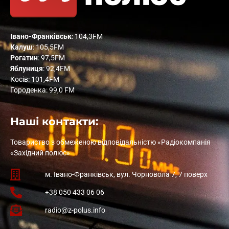
Івано-Франківськ
: 104,3FM
Калуш
: 105,5FM
Рогатин
: 97,5FM
Яблуниця
: 92,4FM
Косів: 101,4FM
Городенка: 99,0 FM
Наші контакти:
Товариство з обмеженою відповідальністю «Радіокомпанія
«Західний полюс»
м. Івано-Франківськ, вул. Чорновола 7, 7 поверх
+38 050 433 06 06
radio@z-polus.info