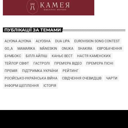
ПУБЛІКАЦІЇ ЗА ТЕМАМИ
ALYONA ALYONA
ALYOSHA
DUA LIPA
EUROVISION SONG CONTEST
GO_A
MAMARIKA
MÅNESKIN
ONUKA
SHAKIRA
ЄВРОБАЧЕННЯ
БУМБОКС
БІЛЛІ АЙЛІШ
КАНЬЄ ВЕСТ
НАСТЯ КАМЕНСКИХ
ТЕЙЛОР СВІФТ
ГАСТРОЛІ
ПРЕМ'ЄРА ВІДЕО
ПРЕМ'ЄРА ПІСНІ
ПРЕМІЯ
ПІДТРИМКА УКРАЇНИ
РЕЙТИНГ
РОСІЙСЬКО-УКРАЇНСЬКА ВІЙНА
СВІДЧЕННЯ ОЧЕВИДЦІВ
ЧАРТИ
ІНФОРМ ЩЕПЛЕННЯ
ІСТОРІЯ