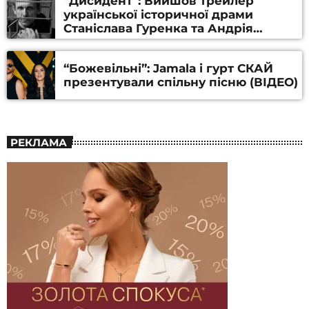
“Дисидент”: Вийшов трейлер
української історичної драми
Станіслава Гуренка та Андрія
Алфьорова (ВІДЕО)
“Божевільні”: Jamala і гурт СКАЙ
презентували спільну пісню (ВІДЕО)
РЕКЛАМА