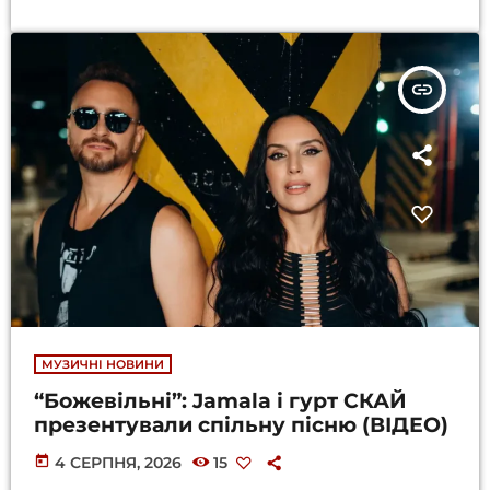
insert_link
МУЗИЧНІ НОВИНИ
“Божевільні”: Jamala і гурт СКАЙ
презентували спільну пісню (ВІДЕО)
today
4 СЕРПНЯ, 2026
15