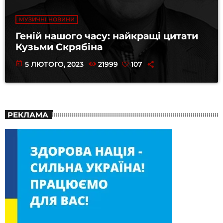
МУЗИЧНІ НОВИНИ
Геній нашого часу: найкращі цитати
Кузьми Скрябіна
today
5 ЛЮТОГО, 2023
21999
107
РЕКЛАМА