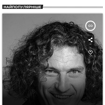
НАЙПОПУЛЯРНІШЕ
insert_link