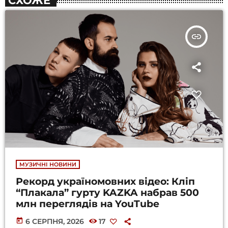
СХОЖЕ
insert_link
МУЗИЧНІ НОВИНИ
Рекорд україномовних відео: Кліп
“Плакала” гурту KAZKA набрав 500
млн переглядів на YouTube
today
6 СЕРПНЯ, 2026
17