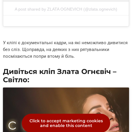
A post shared by ZLATA OGNEVICH (@zlata.ognevich)
У кліпі є документальні кадри, на які неможливо дивитися
без сліз. Щоправда, на деяких з них рятувальники
посміхаються попри втому й біль.
Дивіться кліп Злата Огнєвіч –
Світло:
Click to accept marketing cookies
and enable this content