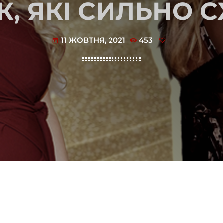
ОК, ЯКІ СИЛЬНО 
11 ЖОВТНЯ, 2021
453
today