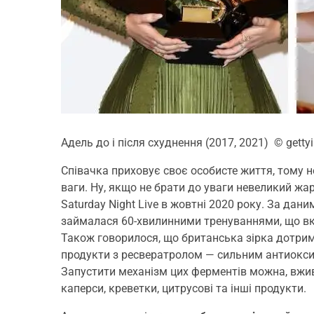
Адель до і після схуднення (2017, 2021)
© getty
Співачка приховує своє особисте життя, тому н
ваги. Ну, якщо не брати до уваги невеликий жарт
Saturday Night Live в жовтні 2020 року. За дан
займалася 60-хвилинними тренуваннями, що вк
Також говорилося, що британська зірка дотрим
продукти з ресвератролом — сильним антиоксида
Запустити механізм цих ферментів можна, вжива
каперси, креветки, цитрусові та інші продукти.