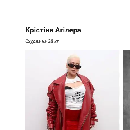
Крістіна Агілера
Схудла на 38 кг