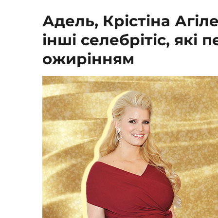
Адель, Крістіна Агіл
інші селебрітіс, які 
ожирінням