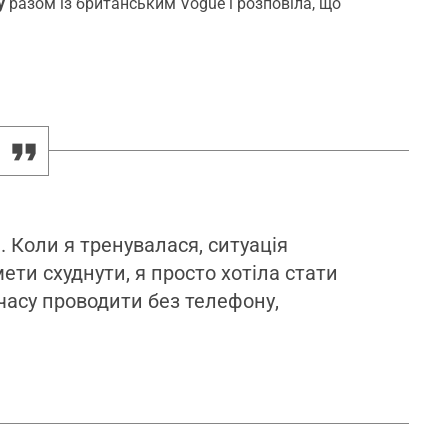
у
разом із британським Vogue і розповіла, що
. Коли я тренувалася, ситуація
ети схуднути, я просто хотіла стати
часу проводити без телефону,