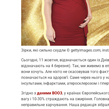
Зірки, які сильно схудли
© gettyimages.com; ins
Сьогодні, 11 жовтня, відзначається один із Дн
відзначають на 4 березня). Так, ми живемо в е
вони хочуть. Але ніхто не скасовував того факт
позначається на здоров’ї. Саме через нього у 
інсультами, інфарктами, атеросклерозом і гіпер
Згідно з
даними ВООЗ
, у країнах Європейсько
вагу і 10-30% страждають на ожиріння. Головна
неправильне харчування. Наша редакція зібрала