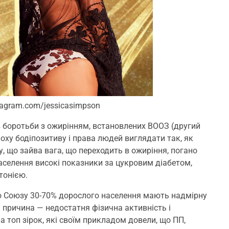
tagram.com/jessicasimpson
ів боротьби з ожирінням, встановлених ВООЗ (другий
поху бодіпозитиву і права людей виглядати так, як
у, що зайва вага, що переходить в ожиріння, погано
населення високі показники за цукровим діабетом,
тонією.
го Союзу 30-70% дорослого населення мають надмірну
 причина — недостатня фізична активність і
 топ зірок, які своїм прикладом довели, що ПП,