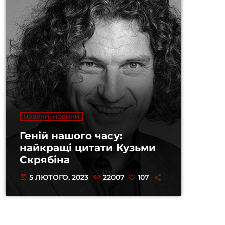
МУЗИЧНІ НОВИНИ
Геній нашого часу:
найкращі цитати Кузьми
Скрябіна
5 ЛЮТОГО, 2023
22007
107
today