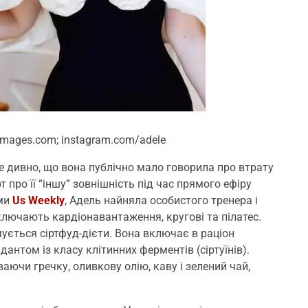
images.com; instagram.com/adele
е дивно, що вона публічно мало говорила про втрату
 про її “іншу” зовнішність під час прямого ефіру
ими
Us Weekly
, Адель найняла особистого тренера і
лючають кардіонавантаження, кругові та пілатес.
ується сіртфуд-дієти. Вона включає в раціон
нтом із класу клітинних ферментів (сіртуїнів).
ючи гречку, оливкову олію, каву і зелений чай,