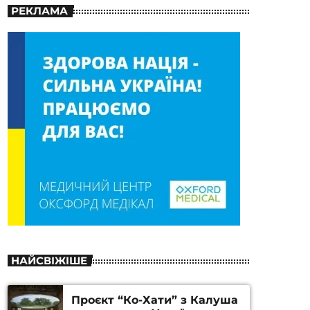
РЕКЛАМА
НАЙСВІЖІШЕ
Проєкт “Ко-Хати” з Калуша