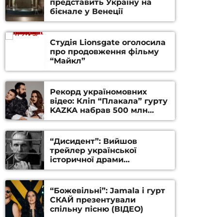
представить Україну на
бієнале у Венеції
Студія Lionsgate оголосила
про продовження фільму
“Майкл”
Рекорд україномовних
відео: Кліп “Плакала” гурту
KAZKA набрав 500 млн
переглядів на YouTube
“Дисидент”: Вийшов
трейлер української
історичної драми
Станіслава Гуренка та
Андрія Алфьорова (ВІДЕО)
“Божевільні”: Jamala і гурт
СКАЙ презентували
спільну пісню (ВІДЕО)