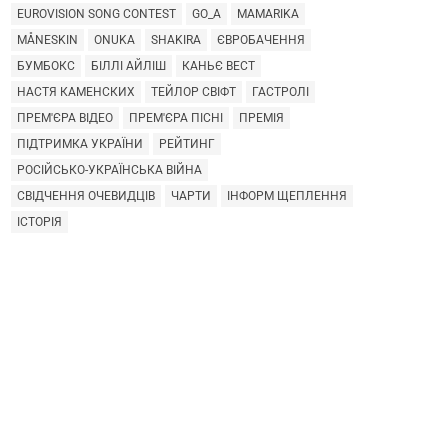
EUROVISION SONG CONTEST
GO_A
MAMARIKA
MÅNESKIN
ONUKA
SHAKIRA
ЄВРОБАЧЕННЯ
БУМБОКС
БІЛЛІ АЙЛІШ
КАНЬЄ ВЕСТ
НАСТЯ КАМЕНСКИХ
ТЕЙЛОР СВІФТ
ГАСТРОЛІ
ПРЕМ'ЄРА ВІДЕО
ПРЕМ'ЄРА ПІСНІ
ПРЕМІЯ
ПІДТРИМКА УКРАЇНИ
РЕЙТИНГ
РОСІЙСЬКО-УКРАЇНСЬКА ВІЙНА
СВІДЧЕННЯ ОЧЕВИДЦІВ
ЧАРТИ
ІНФОРМ ЩЕПЛЕННЯ
ІСТОРІЯ