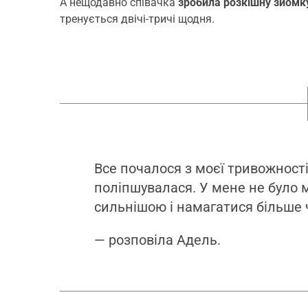
А нещодавно співачка
зробила розкішну зйомк
тренується двічі-тричі щодня.
Все почалося з моєї тривожності
поліпшувалася. У мене не було м
сильнішою і намагатися більше 
— розповіла Адель.