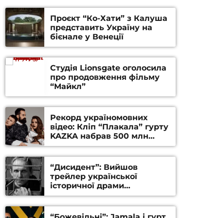
Проєкт “Ко-Хати” з Калуша
представить Україну на
бієнале у Венеції
Студія Lionsgate оголосила
про продовження фільму
“Майкл”
Рекорд україномовних
відео: Кліп “Плакала” гурту
KAZKA набрав 500 млн
переглядів на YouTube
“Дисидент”: Вийшов
трейлер української
історичної драми
Станіслава Гуренка та
Андрія Алфьорова (ВІДЕО)
“Божевільні”: Jamala і гурт