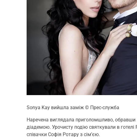
Sonya Kay вийшла заміж
© Прес-служба
Наречена виглядала приголомшливо, обравши 
діадемою. Урочисту подію святкували в готелі Fa
співачки Софія Ротару з сім’єю.