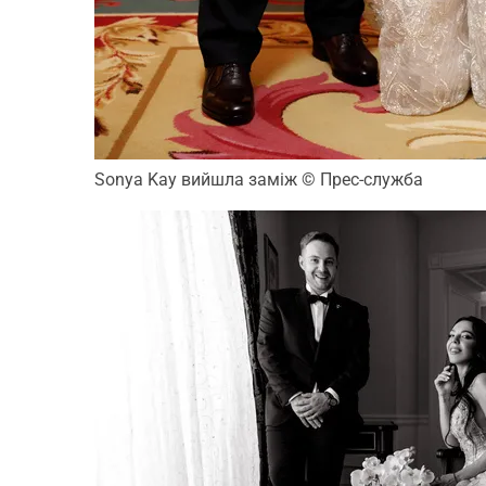
Sonya Kay вийшла заміж
© Прес-служба