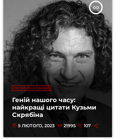
insert_link
МУЗИЧНІ НОВИНИ
Геній нашого часу:
найкращі цитати Кузьми
Скрябіна
5 ЛЮТОГО, 2023
21995
107
today