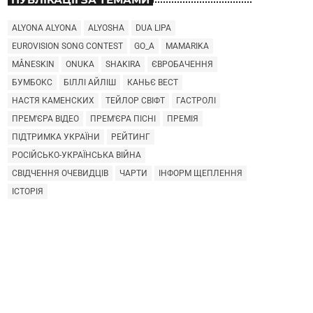
ALYONA ALYONA
ALYOSHA
DUA LIPA
EUROVISION SONG CONTEST
GO_A
MAMARIKA
MÅNESKIN
ONUKA
SHAKIRA
ЄВРОБАЧЕННЯ
БУМБОКС
БІЛЛІ АЙЛІШ
КАНЬЄ ВЕСТ
НАСТЯ КАМЕНСКИХ
ТЕЙЛОР СВІФТ
ГАСТРОЛІ
ПРЕМ'ЄРА ВІДЕО
ПРЕМ'ЄРА ПІСНІ
ПРЕМІЯ
ПІДТРИМКА УКРАЇНИ
РЕЙТИНГ
РОСІЙСЬКО-УКРАЇНСЬКА ВІЙНА
СВІДЧЕННЯ ОЧЕВИДЦІВ
ЧАРТИ
ІНФОРМ ЩЕПЛЕННЯ
ІСТОРІЯ