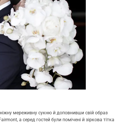
ніжну мереживну сукню й доповнивши свій образ
irmont, а серед гостей були помічені й зіркова тітка