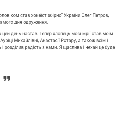
оловіком став хокеїст збірної України Олег Петров,
самого дня одруження.
цей день настав. Тепер хлопець моєї мрії став моїм
Ауріці Михайлівні, Анастасії Ротару, а також всім і
 і розділив радість з нами. Я щаслива і нехай це буде