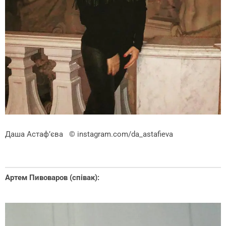
Даша Астаф’єва
© instagram.com/da_astafieva
Артем Пивоваров (співак):