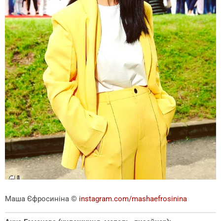
Маша Єфросиніна
©
instagram.com/mashaefrosinina