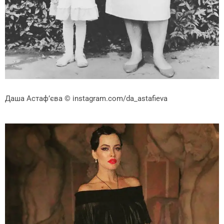
Даша Астаф’єва
© instagram.com/da_astafieva