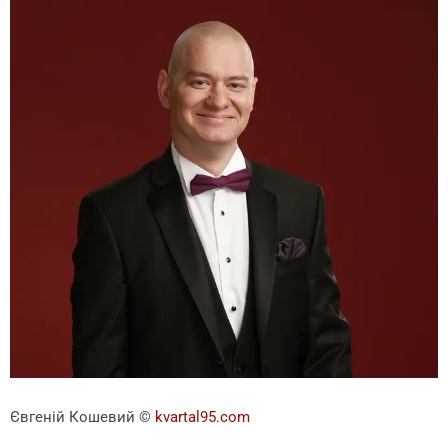
Євгеній Кошевий
©
kvartal95.com