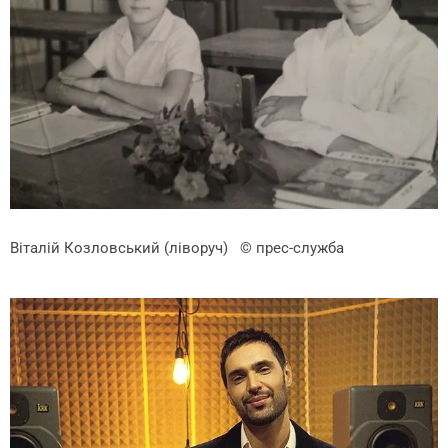
Віталій Козловський (ліворуч)
© прес-служба