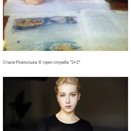
Стася Ровінська
© прес-служба “2+2”