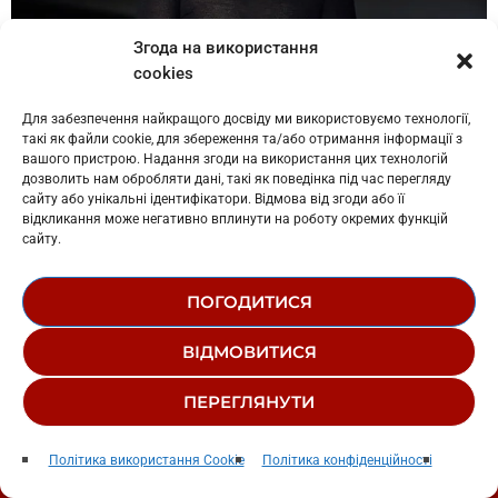
Згода на використання
cookies
Для забезпечення найкращого досвіду ми використовуємо технології,
такі як файли cookie, для збереження та/або отримання інформації з
Стася Ровінська
© facebook.com/photo.php?fbid=
вашого пристрою. Надання згоди на використання цих технологій
дозволить нам обробляти дані, такі як поведінка під час перегляду
сайту або унікальні ідентифікатори. Відмова від згоди або її
відкликання може негативно вплинути на роботу окремих функцій
сайту.
Богдан Юсипчук (актор):
ПОГОДИТИСЯ
ВІДМОВИТИСЯ
ПЕРЕГЛЯНУТИ
Hate That I Made You Love Me
play_arrow
keyboard_arrow_right
Політика використання Cookie
Політика конфіденційності
Ariana Grande