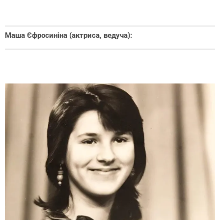
Маша Єфросиніна (актриса, ведуча):