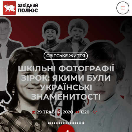
menu
СВІТСЬКЕ ЖИТТЯ
ШКІЛЬНІ ФОТОГРАФІЇ
ЗІРОК: ЯКИМИ БУЛИ
УКРАЇНСЬКІ
ЗНАМЕНИТОСТІ
29 ТРАВНЯ, 2020
1220
today