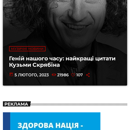
МУЗИЧНІ НОВИНИ
Геній нашого часу: найкращі цитати
Кузьми Скрябіна
today
5 ЛЮТОГО, 2023
21986
107
РЕКЛАМА