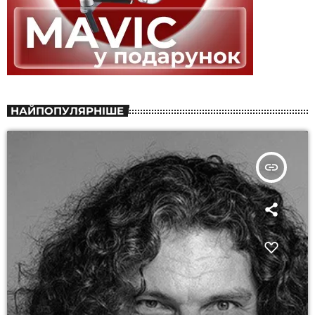
НАЙПОПУЛЯРНІШЕ
insert_link