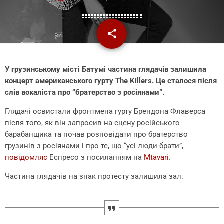
share
email
У грузинському місті Батумі частина глядачів залишила
концерт американського гурту The Killers. Це сталося після
слів вокаліста про “братерство з росіянами”.
Глядачі освистали фронтмена гурту Брендона Флаверса
після того, як він запросив на сцену російського
барабанщика та почав розповідати про братерство
грузинів з росіянами і про те, що “усі люди брати”,
повідомляє
Еспресо з посиланням на
Mtavari
.
Частина глядачів на знак протесту залишила зал.