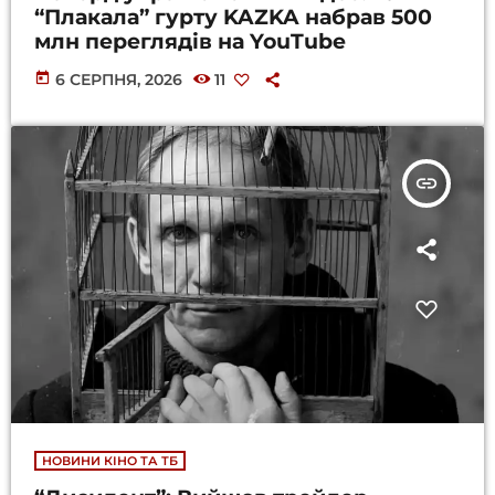
“Плакала” гурту KAZKA набрав 500
млн переглядів на YouTube
today
6 СЕРПНЯ, 2026
11
insert_link
НОВИНИ КІНО ТА ТБ