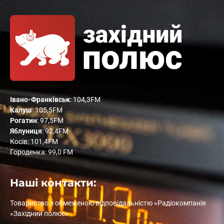
Івано-Франківськ
: 104,3FM
Калуш
: 105,5FM
Рогатин
: 97,5FM
Яблуниця
: 92,4FM
Косів: 101,4FM
Городенка: 99,0 FM
Наші контакти:
Товариство з обмеженою відповідальністю «Радіокомпанія
«Західний полюс»