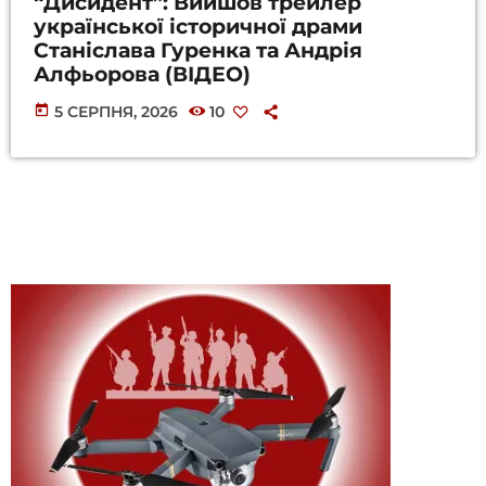
“Дисидент”: Вийшов трейлер
української історичної драми
Станіслава Гуренка та Андрія
Алфьорова (ВІДЕО)
today
5 СЕРПНЯ, 2026
10