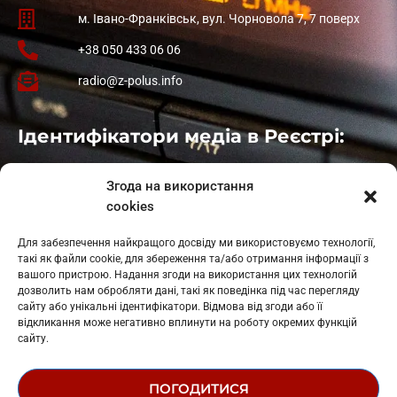
м. Івано-Франківськ, вул. Чорновола 7, 7 поверх
+38 050 433 06 06
radio@z-polus.info
Ідентифікатори медіа в Реєстрі:
Івано-Франківськ
: L11-00661
Згода на використання
Калуш
: L11-01410
cookies
Рогатин
: L11-01801
Яблуниця
: L11-01720
Для забезпечення найкращого досвіду ми використовуємо технології,
Косів: L11-01805
такі як файли cookie, для збереження та/або отримання інформації з
Гарасимів: L11-02274
вашого пристрою. Надання згоди на використання цих технологій
дозволить нам обробляти дані, такі як поведінка під час перегляду
сайту або унікальні ідентифікатори. Відмова від згоди або її
відкликання може негативно вплинути на роботу окремих функцій
сайту.
ПОГОДИТИСЯ