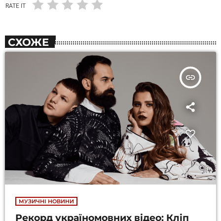
RATE IT
СХОЖЕ
insert_link
МУЗИЧНІ НОВИНИ
Рекорд україномовних відео: Кліп