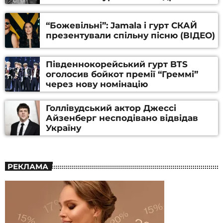
Алфьорова (ВІДЕО)
“Божевільні”: Jamala і гурт СКАЙ
презентували спільну пісню (ВІДЕО)
Південнокорейський гурт BTS
оголосив бойкот премії “Греммі”
через нову номінацію
Голлівудський актор Джессі
Айзенберг несподівано відвідав
Україну
РЕКЛАМА