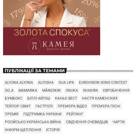
ПУБЛІКАЦІЇ ЗА ТЕМАМИ
ALYONA ALYONA
ALYOSHA
DUA LIPA
EUROVISION SONG CONTEST
GO_A
MAMARIKA
MÅNESKIN
ONUKA
SHAKIRA
ЄВРОБАЧЕННЯ
БУМБОКС
БІЛЛІ АЙЛІШ
КАНЬЄ ВЕСТ
НАСТЯ КАМЕНСКИХ
ТЕЙЛОР СВІФТ
ГАСТРОЛІ
ПРЕМ'ЄРА ВІДЕО
ПРЕМ'ЄРА ПІСНІ
ПРЕМІЯ
ПІДТРИМКА УКРАЇНИ
РЕЙТИНГ
РОСІЙСЬКО-УКРАЇНСЬКА ВІЙНА
СВІДЧЕННЯ ОЧЕВИДЦІВ
ЧАРТИ
ІНФОРМ ЩЕПЛЕННЯ
ІСТОРІЯ