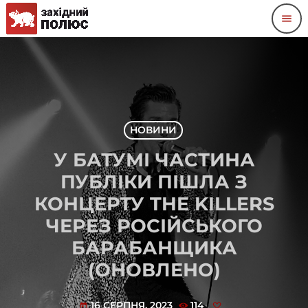
menu
НОВИНИ
У БАТУМІ ЧАСТИНА
ПУБЛІКИ ПІШЛА З
КОНЦЕРТУ THE KILLERS
ЧЕРЕЗ РОСІЙСЬКОГО
БАРАБАНЩИКА
(ОНОВЛЕНО)
16 СЕРПНЯ, 2023
114
today