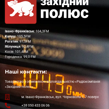
Івано-Франківськ
: 104,3FM
Калуш
: 105,5FM
Рогатин
: 97,5FM
Яблуниця
: 92,4FM
Косів: 101,4FM
Городенка: 99,0 FM
Наші контакти:
Товариство з обмеженою відповідальністю «Радіокомпанія
«Західний полюс»
м. Івано-Франківськ, вул. Чорновола 7, 7 поверх
+38 050 433 06 06