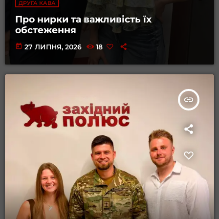
ДРУГА КАВА
Про нирки та важливість їх
обстеження
today
27 ЛИПНЯ, 2026
18
insert_link