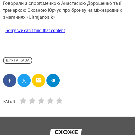
Говорили з спортсменкою Анастасією Дорошенко та її
тренеркою Оксаною Юрчук про бронзу на міжнародних
змаганнях «Ultrajanosik»
ДРУГА КАВА
email
RATE IT
СХОЖЕ