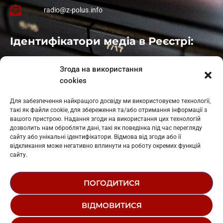
radio@z-polus.info
Ідентифікатори медіа в Реєстрі:
Івано-Франківськ
: L11-00661
Згода на використання
Калуш
: L11-01410
cookies
Рогатин
: L11-01801
Яблуниця
: L11-01720
Для забезпечення найкращого досвіду ми використовуємо технології,
Косів: L11-01805
такі як файли cookie, для збереження та/або отримання інформації з
Гарасимів: L11-02274
вашого пристрою. Надання згоди на використання цих технологій
дозволить нам обробляти дані, такі як поведінка під час перегляду
сайту або унікальні ідентифікатори. Відмова від згоди або її
відкликання може негативно вплинути на роботу окремих функцій
сайту.
ПОГОДИТИСЯ
© 1995-2026 РК «ЗАХІДНИЙ ПОЛЮС»
ВІДМОВИТИСЯ
ЛОГОТИП
РЕДАКЦІЙНИЙ СТАТУТ