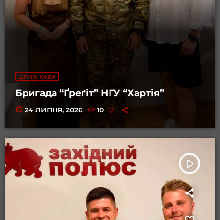
ДРУГА КАВА
Бригада “Ґреґіт” НГУ “Хартія”
today
24 ЛИПНЯ, 2026
10
play_arrow