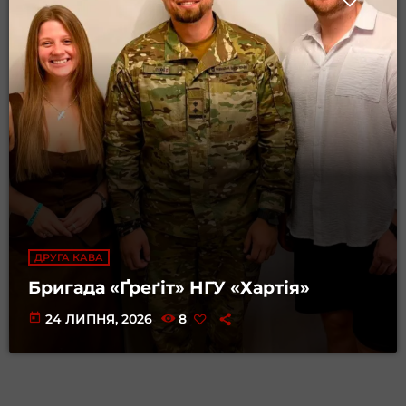
ДРУГА КАВА
Бригада «Ґреґіт» НГУ «Хартія»
today
24 ЛИПНЯ, 2026
8