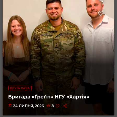
ДРУГА КАВА
Бригада «Ґреґіт» НГУ «Хартія»
today
24 ЛИПНЯ, 2026
8