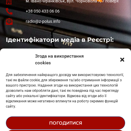
м. Івано-Франківськ, вул. Чорновола 7, 7 поверх
+38 050 433 06 06
radio@z-polus.info
Ідентифікатори медіа в Реєстрі:
Івано-Франківськ
: L11-00661
Згода на використання
Калуш
: L11-01410
cookies
Рогатин
: L11-01801
Яблуниця
: L11-01720
Для забезпечення найкращого досвіду ми використовуємо технології,
Косів: L11-01805
такі як файли cookie, для збереження та/або отримання інформації з
Гарасимів: L11-02274
вашого пристрою. Надання згоди на використання цих технологій
дозволить нам обробляти дані, такі як поведінка під час перегляду
сайту або унікальні ідентифікатори. Відмова від згоди або її
відкликання може негативно вплинути на роботу окремих функцій
сайту.
ПОГОДИТИСЯ