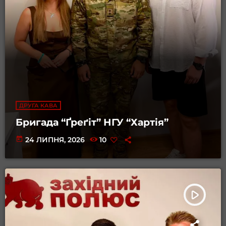
ДРУГА КАВА
Бригада “Ґреґіт” НГУ “Хартія”
today
24 ЛИПНЯ, 2026
10
play_arrow