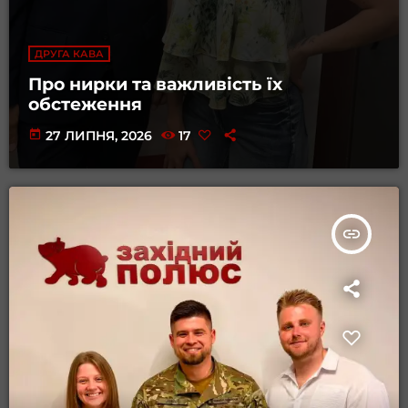
ДРУГА КАВА
Про нирки та важливість їх
обстеження
today
27 ЛИПНЯ, 2026
17
insert_link