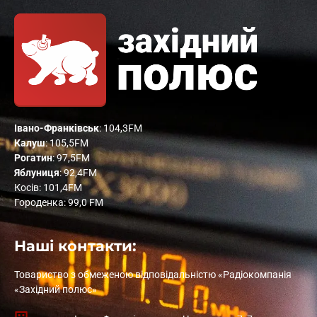
Івано-Франківськ
: 104,3FM
Калуш
: 105,5FM
Рогатин
: 97,5FM
Яблуниця
: 92,4FM
Косів: 101,4FM
Городенка: 99,0 FM
Наші контакти:
Товариство з обмеженою відповідальністю «Радіокомпанія
«Західний полюс»