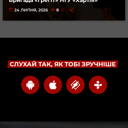
Бригада «Ґреґіт» НГУ «Хартія»
today
24 ЛИПНЯ, 2026
8
СЛУХАЙ ТАК, ЯК ТОБІ ЗРУЧНІШЕ