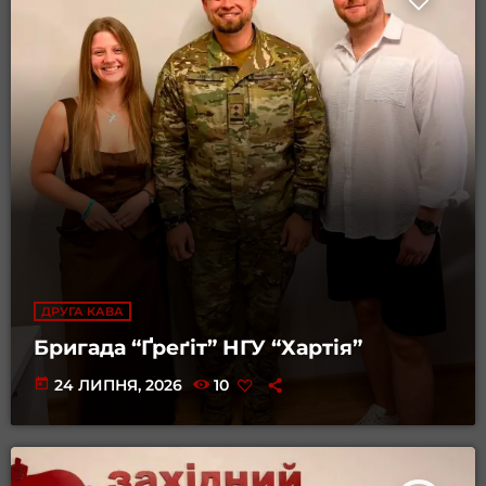
ДРУГА КАВА
Бригада “Ґреґіт” НГУ “Хартія”
today
24 ЛИПНЯ, 2026
10