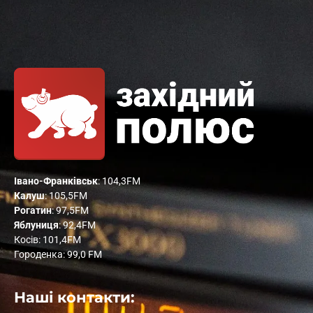
Івано-Франківськ
: 104,3FM
Калуш
: 105,5FM
Рогатин
: 97,5FM
Яблуниця
: 92,4FM
Косів: 101,4FM
Городенка: 99,0 FM
Наші контакти: