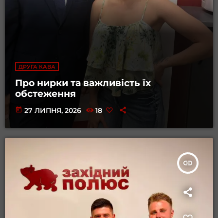
ДРУГА КАВА
Про нирки та важливість їх
обстеження
today
27 ЛИПНЯ, 2026
18
insert_link