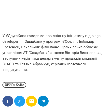
У #ДругаКава говоримо про спільну ініціативу від blago
developer if і Ощадбанк у програмі ЄОселя. Любомир
Ерстенюк, Начальник філії-Івано-Франківське обласне
управління АТ “Ощадбанк”, а також Вікторія Вишневська,
заступник керівника департаменту продажів компанії
BLAGO та Тетяна Абрамчук, керівник іпотечного
кредитування.
ДРУГА КАВА
email