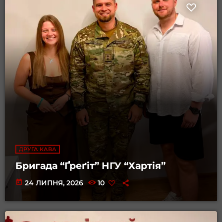
ДРУГА КАВА
Бригада “Ґреґіт” НГУ “Хартія”
today
24 ЛИПНЯ, 2026
10