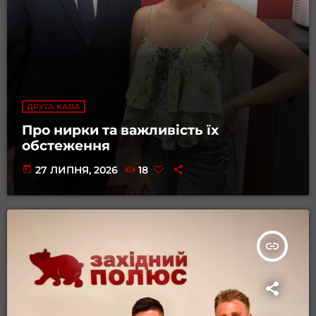
ДРУГА КАВА
Про нирки та важливість їх
обстеження
today
27 ЛИПНЯ, 2026
18
insert_link