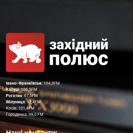
Івано-Франківськ
: 104,3FM
Калуш
: 105,5FM
Рогатин
: 97,5FM
Яблуниця
: 92,4FM
Косів: 101,4FM
Городенка: 99,0 FM
Наші контакти: