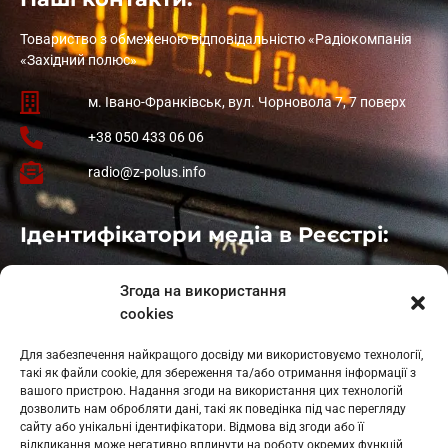
Товариство з обмеженою відповідальністю «Радіокомпанія
«Західний полюс»
м. Івано-Франківськ, вул. Чорновола 7, 7 поверх
+38 050 433 06 06
radio@z-polus.info
Ідентифікатори медіа в Реєстрі:
Івано-Франківськ
: L11-00661
Згода на використання
Калуш
: L11-01410
cookies
Рогатин
: L11-01801
Яблуниця
: L11-01720
Для забезпечення найкращого досвіду ми використовуємо технології,
Косів: L11-01805
такі як файли cookie, для збереження та/або отримання інформації з
Гарасимів: L11-02274
вашого пристрою. Надання згоди на використання цих технологій
дозволить нам обробляти дані, такі як поведінка під час перегляду
сайту або унікальні ідентифікатори. Відмова від згоди або її
відкликання може негативно вплинути на роботу окремих функцій