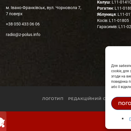
Калуш
: L11-0141
м. Івано-Франківськ, вул. Чорновола 7,
Рогатин
: L11-018
7 поверх
Яблуниця
: L11-0
Косів: L11-01805
+38 050 433 06 06
Гарасимів: L11-0
radio@z-polus.info
Для забезпе
cookie, дл
згоди на ви
поведінка п
або її відк
ЛОГОТИП
РЕДАКЦІЙНИЙ СТАТУТ
СТ
ПОГ