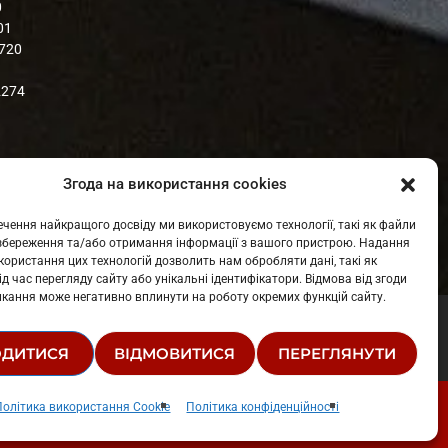
0
01
1720
2274
Згода на використання cookies
чення найкращого досвіду ми використовуємо технології, такі як файли
я збереження та/або отримання інформації з вашого пристрою. Надання
share
email
користання цих технологій дозволить нам обробляти дані, такі як
ід час перегляду сайту або унікальні ідентифікатори. Відмова від згоди
ликання може негативно вплинути на роботу окремих функцій сайту.
РУКТУРА ВЛАСНОСТІ
ОДИТИСЯ
ВІДМОВИТИСЯ
ПЕРЕГЛЯНУТИ
Політика використання Cookie
Політика конфіденційності
00:00