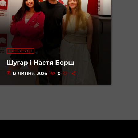
ГІСТЬ СТУДІЇ
Шугар і Настя Борщ
12 ЛИПНЯ, 2026
10
today