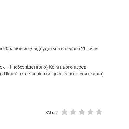
но-Франківську відбудеться в неділю 26 січня
ож – і небезпідставно) Крім нього перед
Півня”, тож заспівати щось із неї – святе діло)
RATE IT