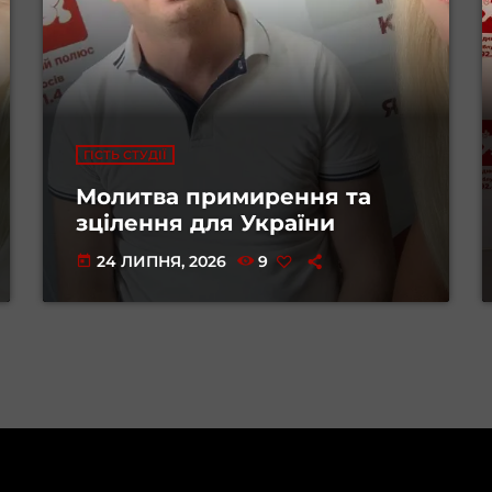
ГІСТЬ СТУДІЇ
Молитва примирення та
зцілення для України
24 ЛИПНЯ, 2026
9
today