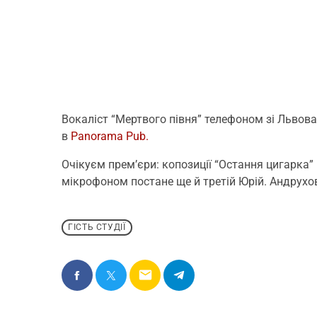
Вокаліст “Мертвого півня” телефоном зі Львова 
в
Panorama Pub.
Очікуєм прем’єри: копозиції “Остання цигарка” 
мікрофоном постане ще й третій Юрій. Андрухови
ГІСТЬ СТУДІЇ
email