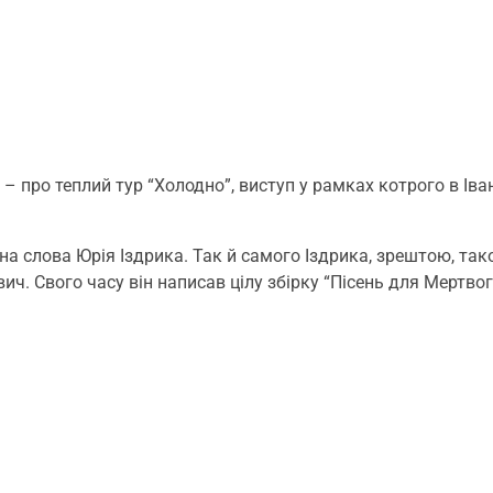
– про теплий тур “Холодно”, виступ у рамках котрого в Іва
на слова Юрія Іздрика. Так й самого Іздрика, зрештою, так
ч. Свого часу він написав цілу збірку “Пісень для Мертвого 