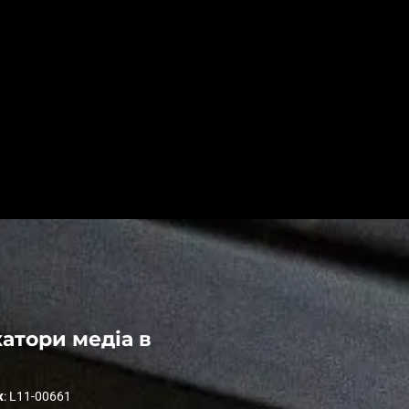
атори медіа в
к
: L11-00661