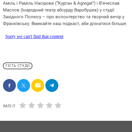
Аміль і Раміль Насірови (“Курган & Agregat”) і В’ячеслав
Маслов (Інародний театр абсурду Варобушек) у студії
Західного Полюсу – про волонтерство та творчий вечір у
Франківську. Вмикайте наш подкаст, аби дізнатися більше.
ГІСТЬ СТУДІЇ
email
RATE IT