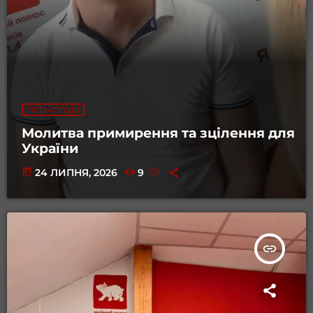
ГІСТЬ СТУДІЇ
Молитва примирення та зцілення для
України
today
24 ЛИПНЯ, 2026
9
insert_link