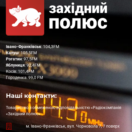
Івано-Франківськ
: 104,3FM
Калуш
: 105,5FM
Рогатин
: 97,5FM
Яблуниця
: 92,4FM
Косів: 101,4FM
Городенка: 99,0 FM
Наші контакти:
Товариство з обмеженою відповідальністю «Радіокомпанія
«Західний полюс»
м. Івано-Франківськ, вул. Чорновола 7, 7 поверх