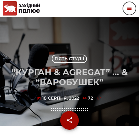
menu
ГІСТЬ СТУДІЇ
“КУРГАН & AGREGAT” … &
“ВАРОБУШЕК”
18 СЕРПНЯ, 2022
72
today
share
email