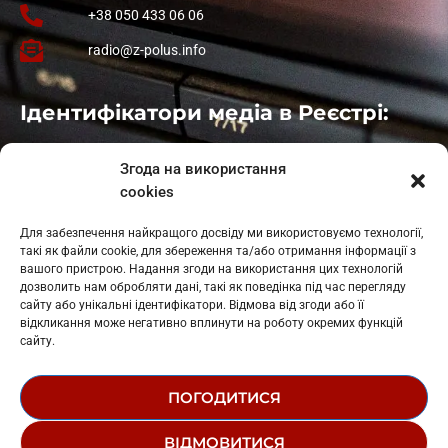
+38 050 433 06 06
radio@z-polus.info
Ідентифікатори медіа в Реєстрі:
Івано-Франківськ
: L11-00661
Згода на використання
Калуш
: L11-01410
cookies
Рогатин
: L11-01801
Яблуниця
: L11-01720
Для забезпечення найкращого досвіду ми використовуємо технології,
Косів: L11-01805
такі як файли cookie, для збереження та/або отримання інформації з
Гарасимів: L11-02274
вашого пристрою. Надання згоди на використання цих технологій
дозволить нам обробляти дані, такі як поведінка під час перегляду
сайту або унікальні ідентифікатори. Відмова від згоди або її
відкликання може негативно вплинути на роботу окремих функцій
сайту.
ПОГОДИТИСЯ
© 1995-2026 РК «ЗАХІДНИЙ ПОЛЮС»
ВІДМОВИТИСЯ