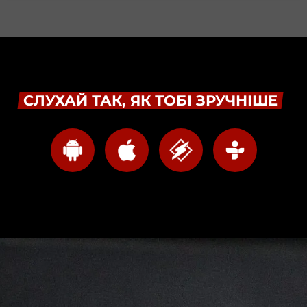
СЛУХАЙ ТАК, ЯК ТОБІ ЗРУЧНІШЕ