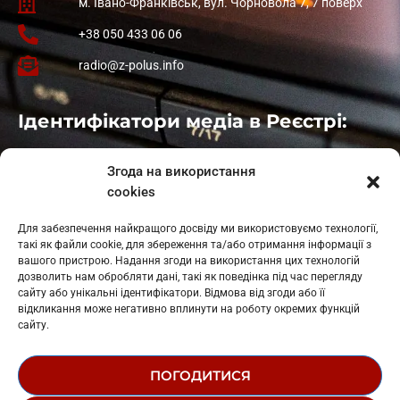
м. Івано-Франківськ, вул. Чорновола 7, 7 поверх
+38 050 433 06 06
radio@z-polus.info
Ідентифікатори медіа в Реєстрі:
Івано-Франківськ
: L11-00661
Згода на використання
Калуш
: L11-01410
cookies
Рогатин
: L11-01801
Яблуниця
: L11-01720
Для забезпечення найкращого досвіду ми використовуємо технології,
Косів: L11-01805
такі як файли cookie, для збереження та/або отримання інформації з
Гарасимів: L11-02274
вашого пристрою. Надання згоди на використання цих технологій
дозволить нам обробляти дані, такі як поведінка під час перегляду
сайту або унікальні ідентифікатори. Відмова від згоди або її
відкликання може негативно вплинути на роботу окремих функцій
сайту.
ПОГОДИТИСЯ