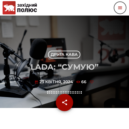
menu
ДРУГА КАВА
LADA: “СУМУЮ”
23 КВІТНЯ, 2024
66
today
share
email