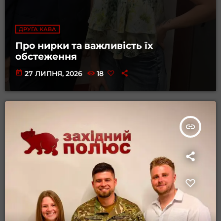
ДРУГА КАВА
Про нирки та важливість їх
обстеження
today
27 ЛИПНЯ, 2026
18
insert_link