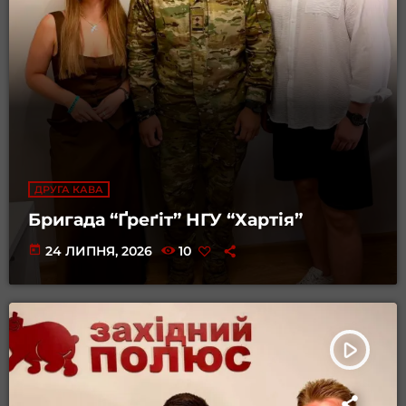
ДРУГА КАВА
Бригада “Ґреґіт” НГУ “Хартія”
today
24 ЛИПНЯ, 2026
10
play_arrow