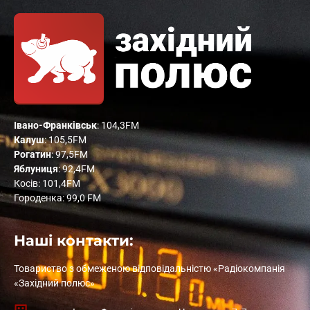
Івано-Франківськ
: 104,3FM
Калуш
: 105,5FM
Рогатин
: 97,5FM
Яблуниця
: 92,4FM
Косів: 101,4FM
Городенка: 99,0 FM
Наші контакти:
Товариство з обмеженою відповідальністю «Радіокомпанія
«Західний полюс»