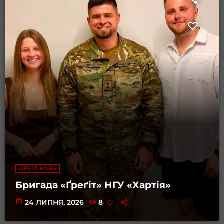
ДРУГА КАВА
Бригада «Ґреґіт» НГУ «Хартія»
today
24 ЛИПНЯ, 2026
8