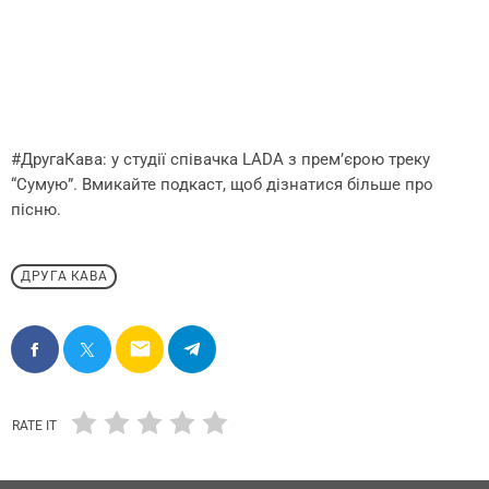
#ДругаКава: у студії співачка LADA з премʼєрою треку
“Сумую”. Вмикайте подкаст, щоб дізнатися більше про
пісню.
ДРУГА КАВА
email
RATE IT