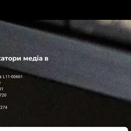
атори медіа в
к
: L11-00661
0
01
1720
2274