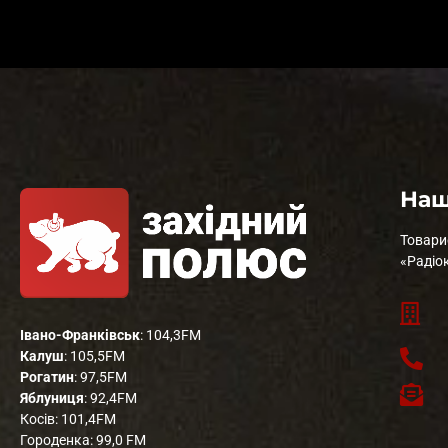
Наш
Товари
«Радіо
Івано-Франківськ
: 104,3FM
Калуш
: 105,5FM
Рогатин
: 97,5FM
Яблуниця
: 92,4FM
Косів: 101,4FM
Городенка: 99,0 FM