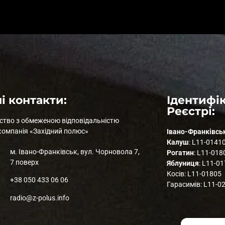
і контакти:
Ідентифік
Реєстрі:
ство з обмеженою відповідальністю
компанія «Західний полюс»
Івано-Франківсь
Калуш
: L11-0141
м. Івано-Франківськ, вул. Чорновола 7,
Рогатин
: L11-018
7 поверх
Яблуниця
: L11-0
Косів: L11-01805
+38 050 433 06 06
Гарасимів: L11-0
radio@z-polus.info