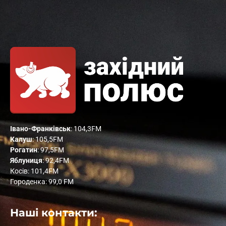
Івано-Франківськ
: 104,3FM
Калуш
: 105,5FM
Рогатин
: 97,5FM
Яблуниця
: 92,4FM
Косів: 101,4FM
Городенка: 99,0 FM
Наші контакти: