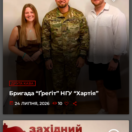
ДРУГА КАВА
Бригада “Ґреґіт” НГУ “Хартія”
today
24 ЛИПНЯ, 2026
10