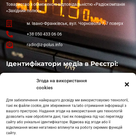
Товариство з обмеженою відповідальністю «Радіокомпанія
«Західний полюс»
м. Івано-Франківськ, вул. Чорновола 7, 7 поверх
+38 050 433 06 06
radio@z-polus.info
Ідентифікатори медіа в Реєстрі:
Івано-Франківськ
: L11-00661
Згода на використання
Калуш
: L11-01410
cookies
Рогатин
: L11-01801
Яблуниця
: L11-01720
Для забезпечення найкращого досвіду ми використовуємо технології,
Косів: L11-01805
такі як файли cookie, для збереження та/або отримання інформації з
Гарасимів: L11-02274
вашого пристрою. Надання згоди на використання цих технологій
дозволить нам обробляти дані, такі як поведінка під час перегляду
сайту або унікальні ідентифікатори. Відмова від згоди або її
відкликання може негативно вплинути на роботу окремих функцій
сайту.