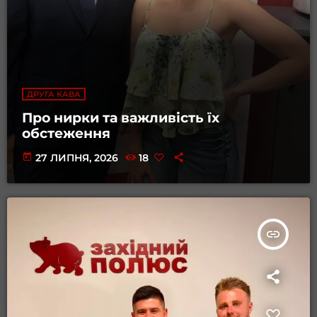
ДРУГА КАВА
Про нирки та важливість їх
обстеження
today
27 ЛИПНЯ, 2026
18
insert_link