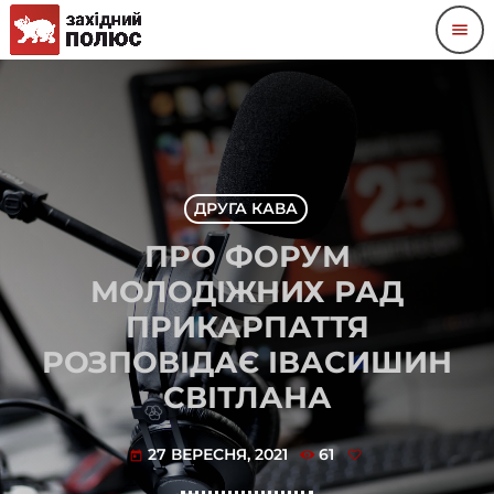
menu
ДРУГА КАВА
ПРО ФОРУМ
МОЛОДІЖНИХ РАД
ПРИКАРПАТТЯ
РОЗПОВІДАЄ ІВАСИШИН
СВІТЛАНА
27 ВЕРЕСНЯ, 2021
61
today