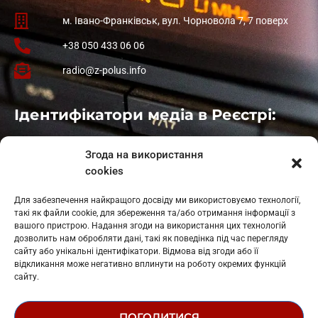
м. Івано-Франківськ, вул. Чорновола 7, 7 поверх
+38 050 433 06 06
radio@z-polus.info
Ідентифікатори медіа в Реєстрі:
Івано-Франківськ
: L11-00661
Згода на використання
Калуш
: L11-01410
cookies
Рогатин
: L11-01801
Яблуниця
: L11-01720
Для забезпечення найкращого досвіду ми використовуємо технології,
Косів: L11-01805
такі як файли cookie, для збереження та/або отримання інформації з
Гарасимів: L11-02274
вашого пристрою. Надання згоди на використання цих технологій
дозволить нам обробляти дані, такі як поведінка під час перегляду
сайту або унікальні ідентифікатори. Відмова від згоди або її
відкликання може негативно вплинути на роботу окремих функцій
сайту.
ПОГОДИТИСЯ