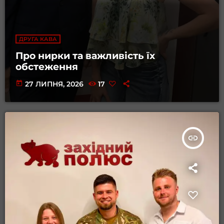
ДРУГА КАВА
Про нирки та важливість їх
обстеження
today
27 ЛИПНЯ, 2026
17
insert_link