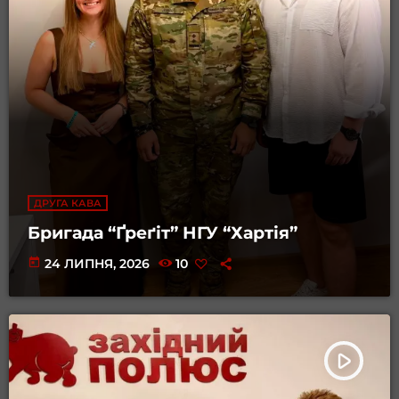
ДРУГА КАВА
Бригада “Ґреґіт” НГУ “Хартія”
today
24 ЛИПНЯ, 2026
10
play_arrow