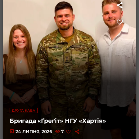
ДРУГА КАВА
Бригада «Ґреґіт» НГУ «Хартія»
today
24 ЛИПНЯ, 2026
7