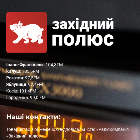
Івано-Франківськ
: 104,3FM
Калуш
: 105,5FM
Рогатин
: 97,5FM
Яблуниця
: 92,4FM
Косів: 101,4FM
Городенка: 99,0 FM
Наші контакти:
Товариство з обмеженою відповідальністю «Радіокомпанія
«Західний полюс»