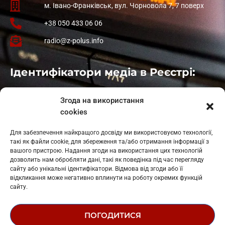
м. Івано-Франківськ, вул. Чорновола 7, 7 поверх
+38 050 433 06 06
radio@z-polus.info
Ідентифікатори медіа в Реєстрі:
Івано-Франківськ
: L11-00661
Згода на використання
Калуш
: L11-01410
cookies
Рогатин
: L11-01801
Яблуниця
: L11-01720
Для забезпечення найкращого досвіду ми використовуємо технології,
Косів: L11-01805
такі як файли cookie, для збереження та/або отримання інформації з
Гарасимів: L11-02274
вашого пристрою. Надання згоди на використання цих технологій
дозволить нам обробляти дані, такі як поведінка під час перегляду
сайту або унікальні ідентифікатори. Відмова від згоди або її
відкликання може негативно вплинути на роботу окремих функцій
сайту.
ПОГОДИТИСЯ