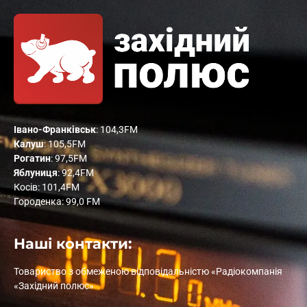
Івано-Франківськ
: 104,3FM
Калуш
: 105,5FM
Рогатин
: 97,5FM
Яблуниця
: 92,4FM
Косів: 101,4FM
Городенка: 99,0 FM
Наші контакти:
Товариство з обмеженою відповідальністю «Радіокомпанія
«Західний полюс»