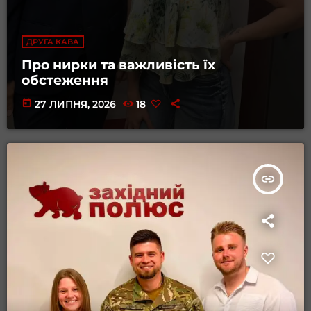
ДРУГА КАВА
Про нирки та важливість їх
обстеження
today
27 ЛИПНЯ, 2026
18
insert_link