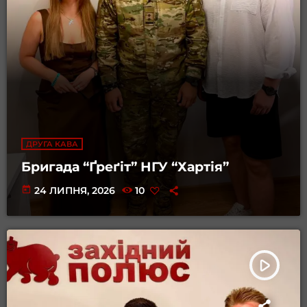
ДРУГА КАВА
Бригада “Ґреґіт” НГУ “Хартія”
today
24 ЛИПНЯ, 2026
10
play_arrow