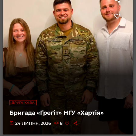
ДРУГА КАВА
Бригада «Ґреґіт» НГУ «Хартія»
today
24 ЛИПНЯ, 2026
8