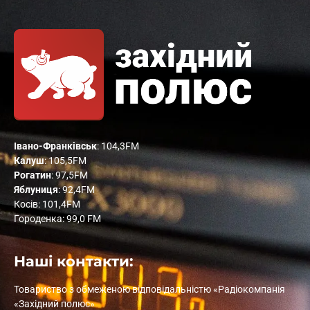
Івано-Франківськ
: 104,3FM
Калуш
: 105,5FM
Рогатин
: 97,5FM
Яблуниця
: 92,4FM
Косів: 101,4FM
Городенка: 99,0 FM
Наші контакти:
Товариство з обмеженою відповідальністю «Радіокомпанія
«Західний полюс»