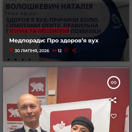
МЕДПОРАДИ ВІД МЕДАТЛАНТУ
Медпоради: Про здоровʼя вух
today
30 ЛИПНЯ, 2026
12
insert_link