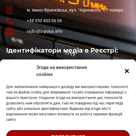
м. Івано-Франківськ, вул. Чорновола 7, 7 поверх
+38 050 433 06 06
radio@z-polus.info
Ідентифікатори медіа в Реєстрі:
Івано-Франківськ
: L11-00661
Згода на використання
Калуш
: L11-01410
cookies
Рогатин
: L11-01801
Яблуниця
: L11-01720
Для забезпечення найкращого досвіду ми використовуємо технології,
Косів: L11-01805
такі як файли cookie, для збереження та/або отримання інформації з
Гарасимів: L11-02274
вашого пристрою. Надання згоди на використання цих технологій
дозволить нам обробляти дані, такі як поведінка під час перегляду
сайту або унікальні ідентифікатори. Відмова від згоди або її
відкликання може негативно вплинути на роботу окремих функцій
сайту.