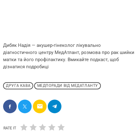
Дибяк Надія — акушер-гінеколог лікувально
діагностичного центру МедАтлант, розмова про рак шийки
матки та його профілактику. Вмикайте подкаст, щоб
дізнатися подробиці
ДРУГА КАВА
МЕДПОРАДИ ВІД МЕДАТЛАНТУ
email
RATE IT