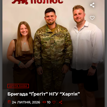
ДРУГА КАВА
Бригада “Ґреґіт” НГУ “Хартія”
today
24 ЛИПНЯ, 2026
10