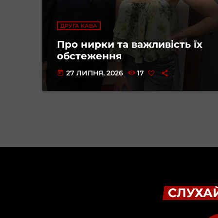
ДРУГА КАВА
Про нирки та важливість їх
обстеження
27 ЛИПНЯ, 2026
17
today
СЛУХАЙ