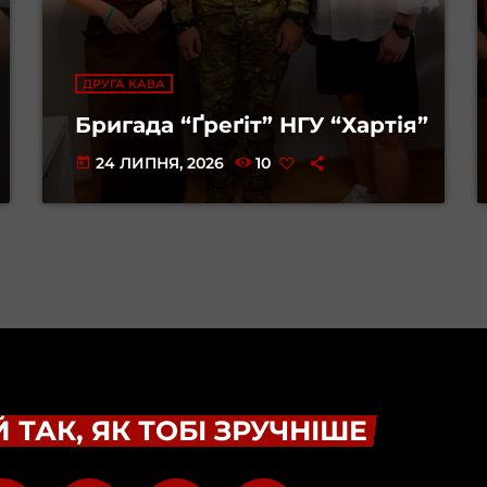
ДРУГА КАВА
Бригада “Ґреґіт” НГУ “Хартія”
24 ЛИПНЯ, 2026
10
today
 ТАК, ЯК ТОБІ ЗРУЧНІШЕ