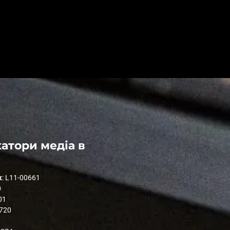
атори медіа в
к
: L11-00661
0
01
1720