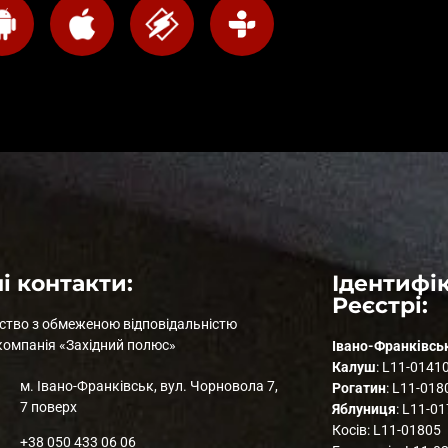
і контакти:
Ідентифік
Реєстрі:
ство з обмеженою відповідальністю
компанія «Західний полюс»
Івано-Франківсь
Калуш
: L11-0141
м. Івано-Франківськ, вул. Чорновола 7,
Рогатин
: L11-018
7 поверх
Яблуниця
: L11-0
Косів: L11-01805
+38 050 433 06 06