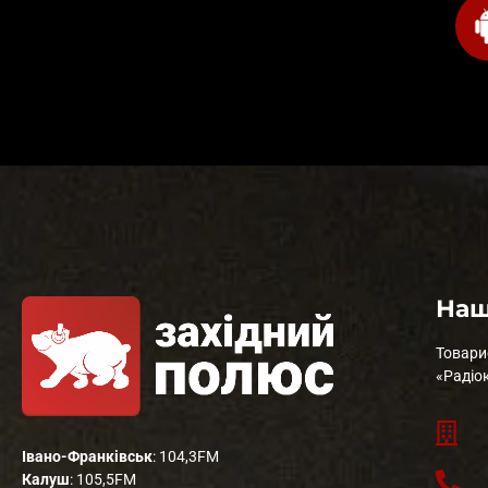
Наш
Товари
«Радіо
Івано-Франківськ
: 104,3FM
Калуш
: 105,5FM