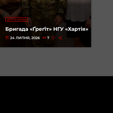
ДРУГА КАВА
Бригада «Ґреґіт» НГУ «Хартія»
24 ЛИПНЯ, 2026
7
today