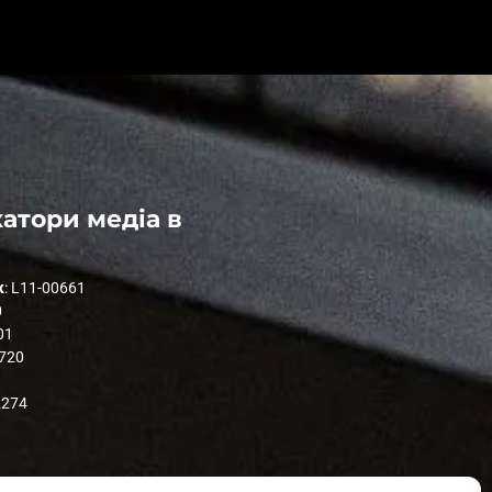
атори медіа в
к
: L11-00661
0
01
1720
2274