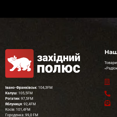
Наш
Товари
«Радіо
Івано-Франківськ
: 104,3FM
Калуш
: 105,5FM
Рогатин
: 97,5FM
Яблуниця
: 92,4FM
Косів: 101,4FM
Городенка: 99,0 FM