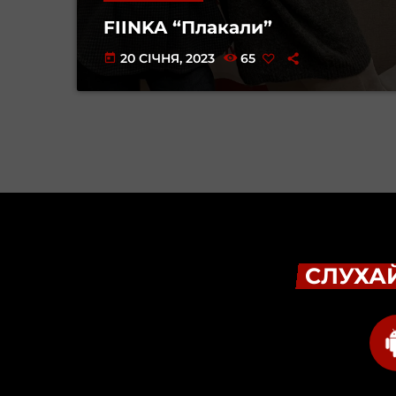
FIINKA “Плакали”
20 СІЧНЯ, 2023
65
today
СЛУХАЙ