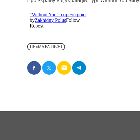
Про Україну від українців: гурт Without You ви
ПРЕМ'ЄРА ПІСНІ
email