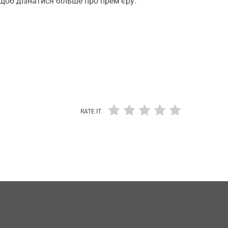
 щоб дізнатися більше про прем’єру.
RATE IT