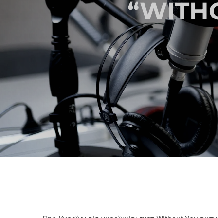
“WITH