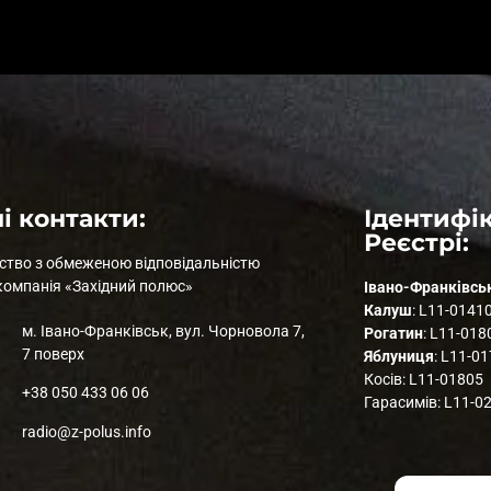
і контакти:
Ідентифік
Реєстрі:
ство з обмеженою відповідальністю
компанія «Західний полюс»
Івано-Франківсь
Калуш
: L11-0141
м. Івано-Франківськ, вул. Чорновола 7,
Рогатин
: L11-018
7 поверх
Яблуниця
: L11-0
Косів: L11-01805
+38 050 433 06 06
Гарасимів: L11-0
radio@z-polus.info