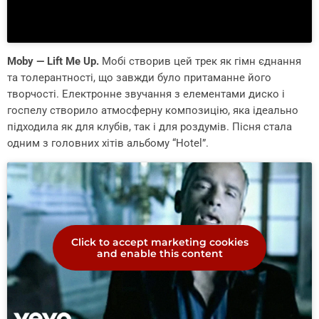
Moby — Lift Me Up.
Мобі створив цей трек як гімн єднання
та толерантності, що завжди було притаманне його
творчості. Електронне звучання з елементами диско і
госпелу створило атмосферну композицію, яка ідеально
підходила як для клубів, так і для роздумів. Пісня стала
одним з головних хітів альбому “Hotel”.
Click to accept marketing cookies
and enable this content