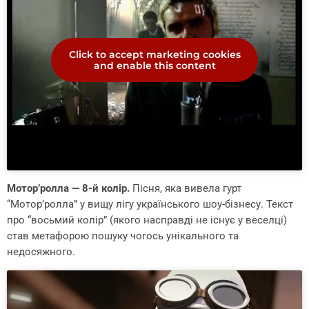
Click to accept marketing cookies
and enable this content
Мотор’ролла — 8-й колір.
Пісня, яка вивела гурт
“Мотор’ролла” у вищу лігу українського шоу-бізнесу. Текст
про “восьмий колір” (якого насправді не існує у веселці)
став метафорою пошуку чогось унікального та
недосяжного.