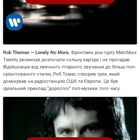
Rob Thomas — Lonely No More.
Фронтмен рок-гурту Matchbox
Twenty ризикнув розпочати сольну кар’єру і не прогадав.
Відійшовши від звичного гітарного звучання до більш поп-
орієнтованого стилю, Роб Томас створив трек, який
домінував на радіостанціях США та Європи. Це був
ідеальний приклад “дорослої” поп-музики того часу.