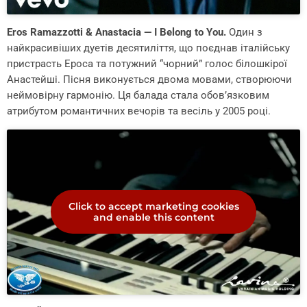
Eros Ramazzotti & Anastacia — I Belong to You.
Один з
найкрасивіших дуетів десятиліття, що поєднав італійську
пристрасть Ероса та потужний “чорний” голос білошкірої
Анастейші. Пісня виконується двома мовами, створюючи
неймовірну гармонію. Ця балада стала обов’язковим
атрибутом романтичних вечорів та весіль у 2005 році.
Click to accept marketing cookies
and enable this content