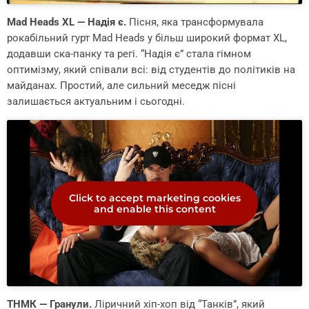
Mad Heads XL — Надія є.
Пісня, яка трансформувала
рокабільний гурт Mad Heads у більш широкий формат XL,
додавши ска-панку та регі. “Надія є” стала гімном
оптимізму, який співали всі: від студентів до політиків на
майданах. Простий, але сильний меседж пісні
залишається актуальним і сьогодні.
Click to accept marketing cookies
and enable this content
ТНМК — Гранули.
Ліричний хіп-хоп від “Танків”, який