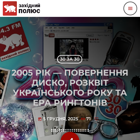
menu
30 ЗА 30
2005 РІК — ПОВЕРНЕННЯ
ДИСКО, РОЗКВІТ
УКРАЇНСЬКОГО РОКУ ТА
ЕРА РИНГТОНІВ
5 ГРУДНЯ, 2025
71
today