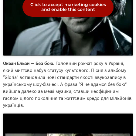
Click to accept marketing cookies
and enable this content
Океан Ельзи — Без бою.
Головний рок-хіт року в Україні,
який миттєво набув статусу культового. Пісня з альбому
“Gloria” встановила нові стандарти якості звукозапису в
українському шоу-бізнесі. А фраза “Я не здамся без бою”
вийшла далеко за межі музики, ставши неофіційним
гаслом цілого покоління та життєвим кредо для мільйонів
українців.