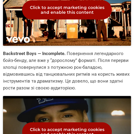
Click to accept marketing cookies
and enable this content
Backstreet Boys — Incomplete.
Повернення легендарного
бойз-бенду, але вже у “дорослому” форматі. Після перерви
хлопці повернулися з потужною рок-баладою,
відмовившись від танцювальних ритмів на користь живих
інструментів та драматизму. Це довело, що вони здатні
рости разом зі своєю аудиторією.
Click to accept marketing cookies