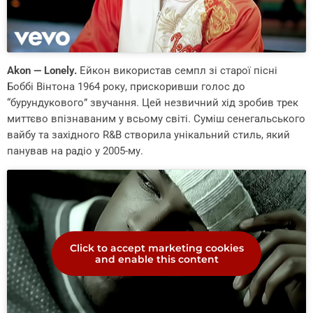
Akon — Lonely.
Ейкон використав семпл зі старої пісні
Боббі Вінтона 1964 року, прискоривши голос до
“бурундукового” звучання. Цей незвичний хід зробив трек
миттєво впізнаваним у всьому світі. Суміш сенегальського
вайбу та західного R&B створила унікальний стиль, який
панував на радіо у 2005-му.
Click to accept marketing cookies
and enable this content