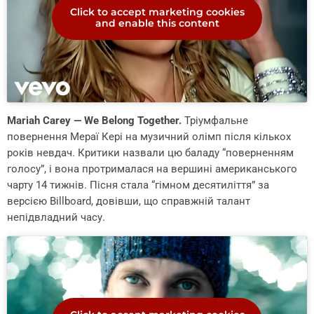
Click to accept marketing cookies
and enable this content
Mariah Carey — We Belong Together.
Тріумфальне
повернення Мераї Кері на музичний олімп після кількох
років невдач. Критики назвали цю баладу “поверненням
голосу”, і вона протрималася на вершині американського
чарту 14 тижнів. Пісня стала “гімном десятиліття” за
версією Billboard, довівши, що справжній талант
непідвладний часу.