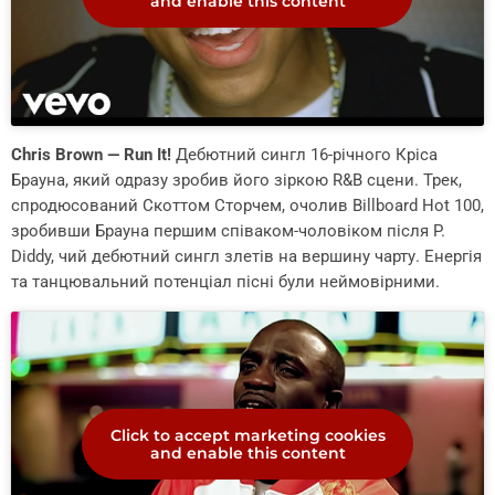
and enable this content
Chris Brown — Run It!
Дебютний сингл 16-річного Кріса
Брауна, який одразу зробив його зіркою R&B сцени. Трек,
спродюсований Скоттом Сторчем, очолив Billboard Hot 100,
зробивши Брауна першим співаком-чоловіком після P.
Diddy, чий дебютний сингл злетів на вершину чарту. Енергія
та танцювальний потенціал пісні були неймовірними.
Click to accept marketing cookies
and enable this content