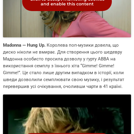
and enable this content
Madonna — Hung Up.
Королева поп-музики довела, що
диско ніколи не вмирає. Для створення цього шедевру
Мадонна особисто просила дозволу у гурту ABBA на
використання семплу з їхнього хіта “Gimme! Gimme!
Gimme!”. Це стало лише другим випадком в історії, коли
шведи дозволили семплювати свою музику, і результат
перевершив усі очікування, очоливши чарти в 41 країні.