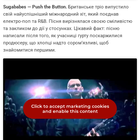
Sugababes — Push the Button.
Британське тріо випустило
свій найуспішніший міжнародний хіт, який поєднав
електро-поп та R&B. Пісня вирізнялася своєю сміливістю
та закликом до дії у стосунках. Цікавий факт: пісню
написали після того, як учасниці гурту поскаржилися
продюсеру, що хлопці надто сором’язливі, щоб
знайомитися першими.
Click to accept marketing cookies
and enable this content