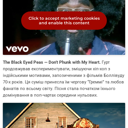
Click to accept marketing cookies
and enable this content
The Black Eyed Peas — Don’t Phunk with My Heart.
Гурт
продовжував експериментувати, змішуючи хіп-хоп з
індійськими мотивами, запозиченими з фільмів Боллівуду
70-х років. Ця суміш принесла їм чергову “Греммі” та любов
фанатів по всьому світу. Пісня стала початком їхнього
домінування в поп-чартах середини нульових.