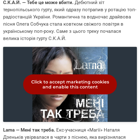
С.К.А.Й. — Тебе це може вбити.
Дебютний хіт
тернопільського гурту, який одразу потрапив у ротацію топ-
радіостанцій України. Романтична та водночас драйвова
пісня Олега Собчука стала ковтком свіжого повітря в
українському поп-року. Саме з цього треку почалася
велика історія гурту С.К.А.Й.
Click to accept marketing cookies
and enable this content
Lama — Мені так треба.
Екс-учасниця «Магії» Наталя
Дзеньків увірвалася в чарти з піснею, яка вирізнялася