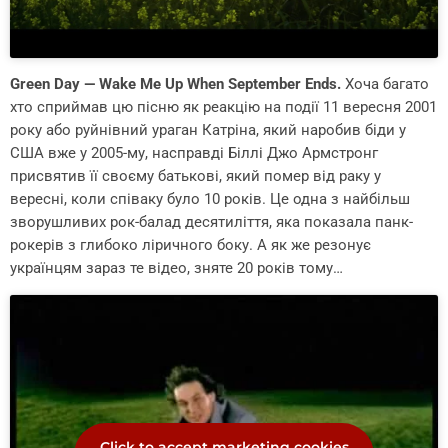
Green Day — Wake Me Up When September Ends.
Хоча багато
хто сприймав цю пісню як реакцію на події 11 вересня 2001
року або руйнівний ураган Катріна, який наробив біди у
США вже у 2005-му, насправді Біллі Джо Армстронг
присвятив її своєму батькові, який помер від раку у
вересні, коли співаку було 10 років. Це одна з найбільш
зворушливих рок-балад десятиліття, яка показала панк-
рокерів з глибоко ліричного боку. А як же резонує
українцям зараз те відео, зняте 20 років тому…
Click to accept marketing cookies