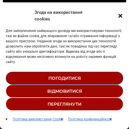
Крихітка Цахес — На Першому Місці.
Вокал Каші Сальцової
Згода на використання
та іронічний текст про пріоритети у стосунках зробили цей
cookies
трек культовим у вузьких колах та популярним серед
широкого загалу. Це був яскравий приклад інтелектуальної
Для забезпечення найкращого досвіду ми використовуємо технології,
поп-музики.
такі як файли cookie, для збереження та/або отримання інформації з
вашого пристрою. Надання згоди на використання цих технологій
дозволить нам обробляти дані, такі як поведінка під час перегляду
Як завжди, всі згадані пісні можна послухати в плейлистах
сайту або унікальні ідентифікатори. Відмова від згоди або її
на вашому улюбленому стрімингу:
YouTube Music
чи
відкликання може негативно вплинути на роботу окремих функцій
Spotify
.
сайту.
ПОГОДИТИСЯ
ВІДМОВИТИСЯ
ПЕРЕГЛЯНУТИ
АВТОР:
FОMКА ВЕДМЕДЕНКО
Радіо Західний Полюс
play_arrow
keyboard_arrow_right
Політика використання Cookie
Політика конфіденційності
ЧАРТИ