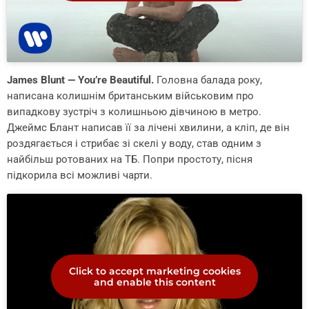
James Blunt — You’re Beautiful.
Головна балада року,
написана колишнім британським військовим про
випадкову зустріч з колишньою дівчиною в метро.
Джеймс Блант написав її за лічені хвилини, а кліп, де він
роздягається і стрибає зі скелі у воду, став одним з
найбільш ротованих на ТБ. Попри простоту, пісня
підкорила всі можливі чарти.
Click to accept marketing cookies
and enable this content