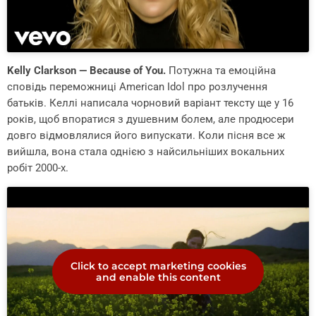
Kelly Clarkson — Because of You.
Потужна та емоційна
сповідь переможниці American Idol про розлучення
батьків. Келлі написала чорновий варіант тексту ще у 16
років, щоб впоратися з душевним болем, але продюсери
довго відмовлялися його випускати. Коли пісня все ж
вийшла, вона стала однією з найсильніших вокальних
робіт 2000-х.
Click to accept marketing cookies
and enable this content