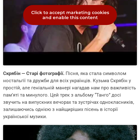
Click to accept marketing cookies
and enable this content
Скрябін — Старі фотографії.
Пісня, яка стала символом
ностальгії та дружби для всіх українців. Кузьма Скрябін у
простій, але геніальній манері нагадав нам про важливість
пам’яті та минулого. Цей трек з альбому “Танго” досі
звучить на випускних вечорах та зустрічах однокласників,
залишаючись однією з найщиріших пісень в історії
української музики.