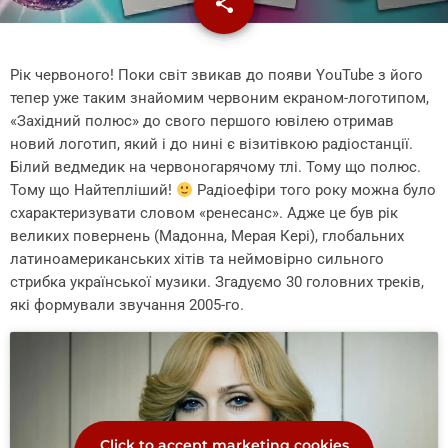
share
email
Рік червоного! Поки світ звикав до появи YouTube з його
тепер уже таким знайомим червоним екраном-логотипом,
«Західний полюс» до свого першого ювілею отримав
новий логотип, який і до нині є візитівкою радіостанції.
Білий ведмедик на червоногарячому тлі. Тому що полюс.
Тому що Найтепліший!
Радіоефіри того року можна було
схарактеризувати словом «ренесанс». Адже це був рік
великих повернень (Мадонна, Мерая Кері), глобальних
латиноамериканських хітів та неймовірно сильного
стрибка української музики. Згадуємо 30 головних треків,
які формували звучання 2005-го.
Click to accept marketing cookies