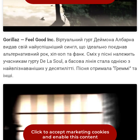
Gorillaz — Feel Good Inc.
Віртуальний гурт Деймона Албарна
видав свій найуспішніший сингл, що ідеально поєднав
альтернативний рок, хіп-хоп та фанк. Сміх у пісні належить
учасникам гурту De La Soul, а басова лінія стала однією з
найвпізнаваніших у десятилітті. Пісня отримала “Греммі” та
інші.
Click to accept marketing cookies
and enable this content