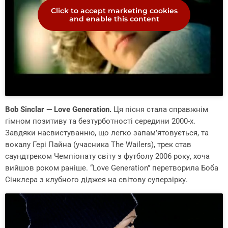
Click to accept marketing cookies
and enable this content
Bob Sinclar — Love Generation.
Ця пісня стала справжнім
гімном позитиву та безтурботності середини 2000-х.
Завдяки насвистуванню, що легко запам’ятовується, та
вокалу Гері Пайна (учасника The Wailers), трек став
саундтреком Чемпіонату світу з футболу 2006 року, хоча
вийшов роком раніше. “Love Generation” перетворила Боба
Сінклера з клубного діджея на світову суперзірку.