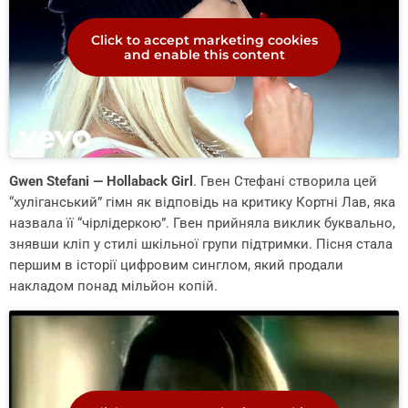
Click to accept marketing cookies
and enable this content
Gwen Stefani — Hollaback Girl
. Гвен Стефані створила цей
“хуліганський” гімн як відповідь на критику Кортні Лав, яка
назвала її “чірлідеркою”. Гвен прийняла виклик буквально,
знявши кліп у стилі шкільної групи підтримки. Пісня стала
першим в історії цифровим синглом, який продали
накладом понад мільйон копій.