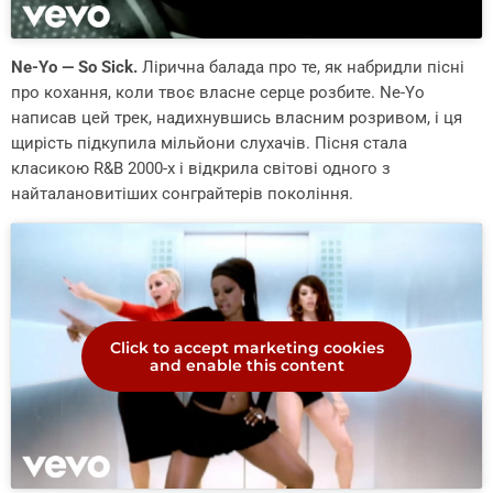
Ne-Yo — So Sick.
Лірична балада про те, як набридли пісні
про кохання, коли твоє власне серце розбите. Ne-Yo
написав цей трек, надихнувшись власним розривом, і ця
щирість підкупила мільйони слухачів. Пісня стала
класикою R&B 2000-х і відкрила світові одного з
найталановитіших сонграйтерів покоління.
Click to accept marketing cookies
and enable this content