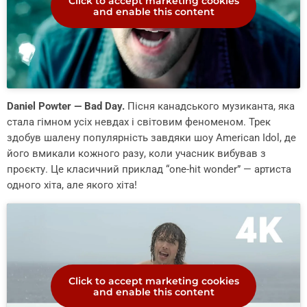
Click to accept marketing cookies
and enable this content
Daniel Powter — Bad Day.
Пісня канадського музиканта, яка
стала гімном усіх невдах і світовим феноменом. Трек
здобув шалену популярність завдяки шоу American Idol, де
його вмикали кожного разу, коли учасник вибував з
проєкту. Це класичний приклад “one-hit wonder” — артиста
одного хіта, але якого хіта!
Click to accept marketing cookies
and enable this content