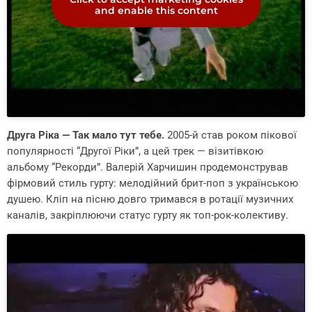
and enable this content
Друга Ріка — Так мало тут тебе.
2005-й став роком пікової
популярності “Другої Ріки”, а цей трек — візитівкою
альбому “Рекорди”. Валерій Харчишин продемонстрував
фірмовий стиль гурту: мелодійний брит-поп з українською
душею. Кліп на пісню довго тримався в ротації музичних
каналів, закріплюючи статус гурту як топ-рок-колективу.