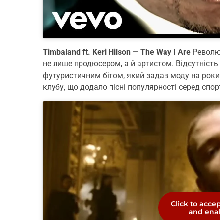
Timbaland ft. Keri Hilson — The Way I Are
Революц
не лише продюсером, а й артистом. Відсутніст
футуристичним бітом, який задав моду на роки 
клубу, що додало пісні популярності серед спор
Click to acce
and enab