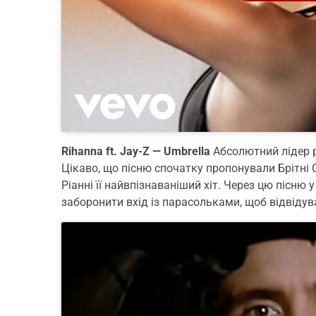
Rihanna ft. Jay-Z — Umbrella
Абсолютний лідер р
Цікаво, що пісню спочатку пропонували Брітні 
Ріанні її найвпізнаваніший хіт. Через цю пісню
заборонити вхід із парасольками, щоб відвідува