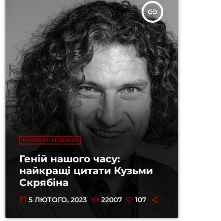
insert_link
МУЗИЧНІ НОВИНИ
Геній нашого часу:
найкращі цитати Кузьми
Скрябіна
5 ЛЮТОГО, 2023
22007
107
today