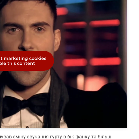
pt marketing cookies
le this content
вав зміну звучання гурту в бік фанку та більш