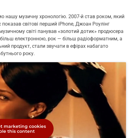
о нашу музичну хронологію. 2007-й став роком, який
 показав світові перший iPhone, Джоан Роулінг
 музичному світі панував «золотий дотик» продюсера
а більш електронною, рок — більш радіоформатним, а
льний продукт, стали звучати в ефірах набагато
абутнього року.
pt marketing cookies
le this content