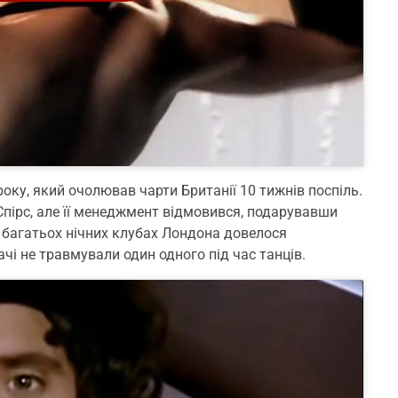
оку, який очолював чарти Британії 10 тижнів поспіль.
Спірс, але її менеджмент відмовився, подарувавши
 у багатьох нічних клубах Лондона довелося
чі не травмували один одного під час танців.