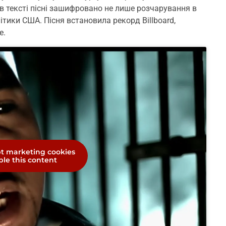
в тексті пісні зашифровано не лише розчарування в
літики США. Пісня встановила рекорд Billboard,
е.
pt marketing cookies
le this content