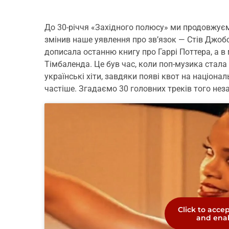
До 30-річчя «Західного полюсу» ми продовжуєм
змінив наше уявлення про зв’язок — Стів Джобс
дописала останню книгу про Гаррі Поттера, а в
Тімбаленда. Це був час, коли поп-музика стал
українські хіти, завдяки появі квот на націона
частіше. Згадаємо 30 головних треків того нез
Click to acce
and enab