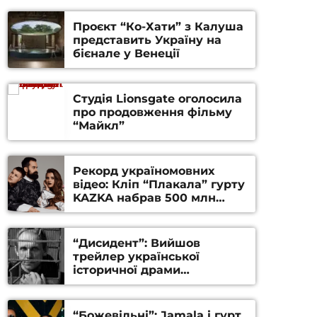
Проєкт “Ко-Хати” з Калуша
представить Україну на
бієнале у Венеції
Студія Lionsgate оголосила
про продовження фільму
“Майкл”
Рекорд україномовних
відео: Кліп “Плакала” гурту
KAZKA набрав 500 млн
переглядів на YouTube
“Дисидент”: Вийшов
трейлер української
історичної драми
Станіслава Гуренка та
Андрія Алфьорова (ВІДЕО)
“Божевільні”: Jamala і гурт