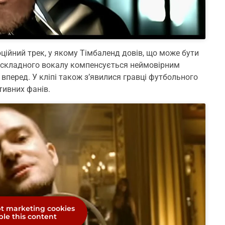
ійний трек, у якому Тімбаленд довів, що може бути
ь складного вокалу компенсується неймовірним
вперед. У кліпі також з’явилися гравці футбольного
тивних фанів.
pt marketing cookies
le this content