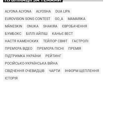
ALYONA ALYONA
ALYOSHA
DUA LIPA
EUROVISION SONG CONTEST
GO_A
MAMARIKA
MÅNESKIN
ONUKA
SHAKIRA
ЄВРОБАЧЕННЯ
БУМБОКС
БІЛЛІ АЙЛІШ
КАНЬЄ ВЕСТ
НАСТЯ КАМЕНСКИХ
ТЕЙЛОР СВІФТ
ГАСТРОЛІ
ПРЕМ'ЄРА ВІДЕО
ПРЕМ'ЄРА ПІСНІ
ПРЕМІЯ
ПІДТРИМКА УКРАЇНИ
РЕЙТИНГ
РОСІЙСЬКО-УКРАЇНСЬКА ВІЙНА
СВІДЧЕННЯ ОЧЕВИДЦІВ
ЧАРТИ
ІНФОРМ ЩЕПЛЕННЯ
ІСТОРІЯ