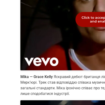
Click to acce
and enab
Mika — Grace Kelly
Яскравий дебют британця лі
Мерк’юрі. Трек став відповіддю співака музичн
загальні стандарти. Міка іронічно співає про те
лише сподобатися індустрії.