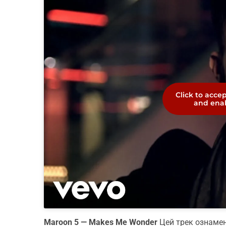
Click to acce
and enab
Maroon 5 — Makes Me Wonder
Цей трек ознамену