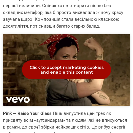
першої величини. Співак хотів створити пісню без
складних метафор, яка б просто вихваляла жіночу красу і
звучала щиро. Композиція стала весільною класикою
десятиліття, потіснивши багато старих балад.
Click to accept marketing cookies
and enable this content
Pink — Raise Your Glass
Пінк випустила цей трек як
присвяту всім «аутсайдерам» та людям, які не вписуються
в рамки, до своєї збірки найкращих хітів. Це вибух енергії