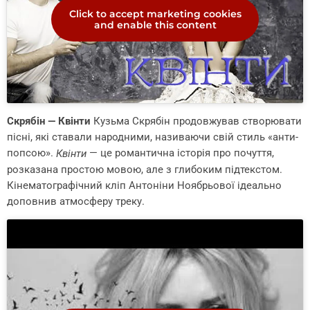
Click to accept marketing cookies
and enable this content
Скрябін — Квінти
Кузьма Скрябін продовжував створювати
пісні, які ставали народними, називаючи свій стиль «анти-
попсою».
— це романтична історія про почуття,
Квінти
розказана простою мовою, але з глибоким підтекстом.
Кінематографічний кліп Антоніни Ноябрьової ідеально
доповнив атмосферу треку.