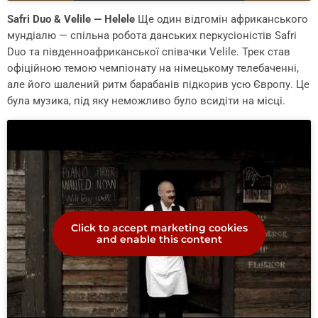
Safri Duo & Velile — Helele
Ще один відгомін африканського
мундіалю — спільна робота данських перкусіоністів Safri
Duo та південноафриканської співачки Velile. Трек став
офіційною темою чемпіонату на німецькому телебаченні,
але його шалений ритм барабанів підкорив усю Європу. Це
була музика, під яку неможливо було всидіти на місці.
Click to accept marketing cookies
and enable this content