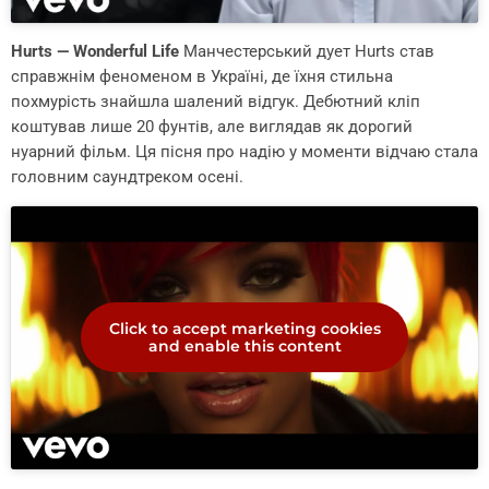
Hurts — Wonderful Life
Манчестерський дует Hurts став
справжнім феноменом в Україні, де їхня стильна
похмурість знайшла шалений відгук. Дебютний кліп
коштував лише 20 фунтів, але виглядав як дорогий
нуарний фільм. Ця пісня про надію у моменти відчаю стала
головним саундтреком осені.
Click to accept marketing cookies
and enable this content