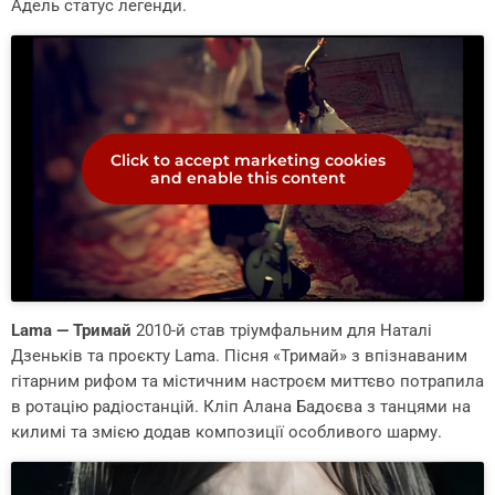
Адель статус легенди.
Click to accept marketing cookies
and enable this content
Lama — Тримай
2010-й став тріумфальним для Наталі
Дзеньків та проєкту Lama. Пісня «Тримай» з впізнаваним
гітарним рифом та містичним настроєм миттєво потрапила
в ротацію радіостанцій. Кліп Алана Бадоєва з танцями на
килимі та змією додав композиції особливого шарму.