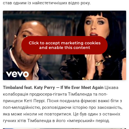
став одним із найестетичніших відео року.
Click to accept marketing cookies
and enable this content
Timbaland feat. Katy Perry — If We Ever Meet Again
Цікава
колаборація продюсера-гіганта Тімбаленда та поп-
принцеси Кеті Перрі. Пісня поєднала фірмові важкі біти з
поп-мелодійністю, розповідаючи історію про закоханість,
яка може ніколи не повторитися. Це був один з останніх
гучних хітів Тімбаленда в його «імперський» період.