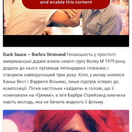
and enable this content
Duck Sauce — Barbra Streisand
Геніальність у простоті:
американські діджеї взяли семпл гурту Boney M 1979 року,
додали до нього прізвище легендарної співачки, і
створили найвірусніший трек року. Кліп, у якому знялися
Каньє Вест і Фаррелл Вільямс, лише підігрів інтерес до
композиції. Пісня настільки «заїдала» в голові, що її
номінували на «Греммі», а ім’я Барбри Стрейзанд вивчила
навіть молодь, яка не бачила жодного її фільму.