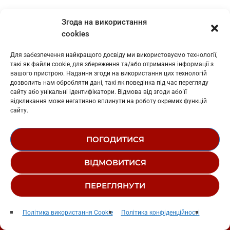
АВТОР:
FОMКА ВЕДМЕДЕНКО
Згода на використання
cookies
ЧАРТИ
Для забезпечення найкращого досвіду ми використовуємо технології,
такі як файли cookie, для збереження та/або отримання інформації з
вашого пристрою. Надання згоди на використання цих технологій
email
дозволить нам обробляти дані, такі як поведінка під час перегляду
сайту або унікальні ідентифікатори. Відмова від згоди або її
відкликання може негативно вплинути на роботу окремих функцій
сайту.
RATE IT
ПОГОДИТИСЯ
СХОЖЕ
ВІДМОВИТИСЯ
ПЕРЕГЛЯНУТИ
insert_link
Risk It All
play_arrow
keyboard_arrow_right
Політика використання Cookie
Політика конфіденційності
Bruno Mars