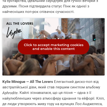
та бунтарства, ідеальний саундтрек для гучної вечірки з
друзями. Пісня підтвердила статус Пінк як однієї з
найчесніших поп-рок співачок сучасності.
Click to accept marketing cookies
and enable this content
Kylie Minogue — All The Lovers
Елегантний диско-поп від
австралійської діви, який став першим синглом альбому
. Кайлі зізнавалася, що ця пісня — одна з її
Aphrodite
найулюбленіших через атмосферу єднання та ейфорії. Кліп,
де люди утворюють живу гору на вулицях Лос-Анджелеса,