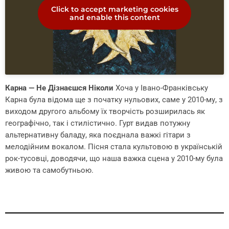
Click to accept marketing cookies
and enable this content
Карна — Не Дізнаєшся Ніколи
Хоча у Івано-Франківську
Карна була відома ще з початку нульових, саме у 2010-му, з
виходом другого альбому їх творчість розширилась як
географічно, так і стилістично. Гурт видав потужну
альтернативну баладу, яка поєднала важкі гітари з
мелодійним вокалом. Пісня стала культовою в українській
рок-тусовці, доводячи, що наша важка сцена у 2010-му була
живою та самобутньою.