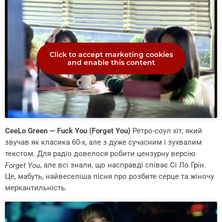
Click to accept marketing cookies
and enable this content
CeeLo Green — Fuck You (Forget You)
Ретро-соул хіт, який
звучав як класика 60-х, але з дуже сучасним і зухвалим
текстом. Для радіо довелося робити цензурну версію
, але всі знали, що насправді співає Сі Ло Грін.
Forget You
Це, мабуть, найвеселіша пісня про розбите серце та жіночу
меркантильність.