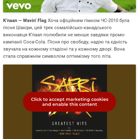
K’naan — Wavin’ Flag
Хоча офіційним гімном ЧС-2010 була
пісня Шакіри, цей трек сомалійсько-канадського
виконавця K’naan полюбили не менше завдяки промо-
кампанії Coca-Cola. Пісня про свободу, надію та єдність
звучала на кожному стадіоні та у кожному дворі. Вона
стала справжнім символом оптимізму того літа.
Click to accept marketing cookies
and enable this content