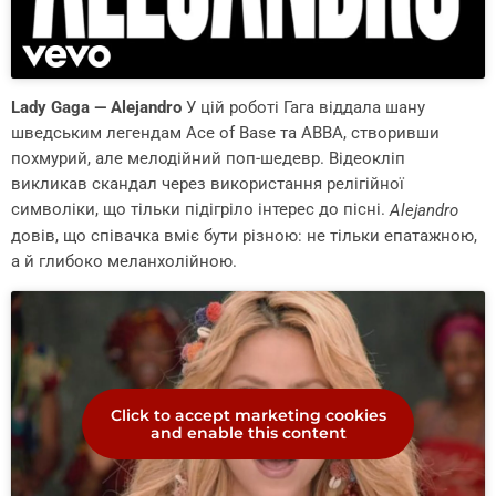
Lady Gaga — Alejandro
У цій роботі Гага віддала шану
шведським легендам Ace of Base та ABBA, створивши
похмурий, але мелодійний поп-шедевр. Відеокліп
викликав скандал через використання релігійної
символіки, що тільки підігріло інтерес до пісні.
Alejandro
довів, що співачка вміє бути різною: не тільки епатажною,
а й глибоко меланхолійною.
Click to accept marketing cookies
and enable this content