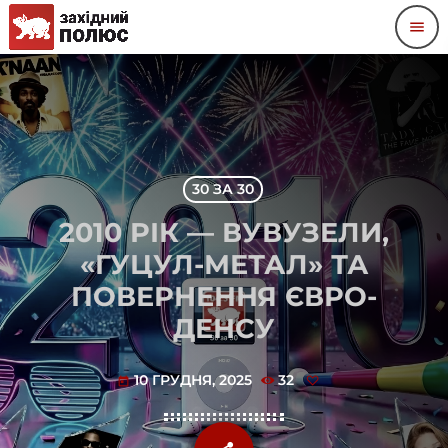
menu
30 ЗА 30
2010 РІК — ВУВУЗЕЛИ,
«ГУЦУЛ-МЕТАЛ» ТА
ПОВЕРНЕННЯ ЄВРО-
ДЕНСУ
10 ГРУДНЯ, 2025
32
today