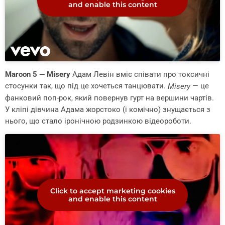
and enable this content
Maroon 5 — Misery
Адам Левін вміє співати про токсичні
стосунки так, що під це хочеться танцювати.
— це
Misery
фанковий поп-рок, який повернув гурт на вершини чартів.
У кліпі дівчина Адама жорстоко (і комічно) знущається з
нього, що стало іронічною родзинкою відеороботи.
Click to accept marketing cookies
and enable this content