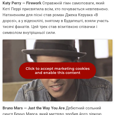
Katy Perry — Firework
Справжній гімн самоповаги, який
Кеті Перрі присвятила всім, хто почувається невпевнено.
Натхненням для пісні став роман Джека Керуака «В
дорозі», а у відеокліпі, знятому в Будапешті, взяли участь
тисячі фанатів. Цей трек став візитівкою співачки і
символом внутрішньої сили.
Click to accept marketing cookies
and enable this content
Bruno Mars — Just the Way You Are
Дебютний сольний
сингл Бруно Марса, який миттєво зробив його зіркою