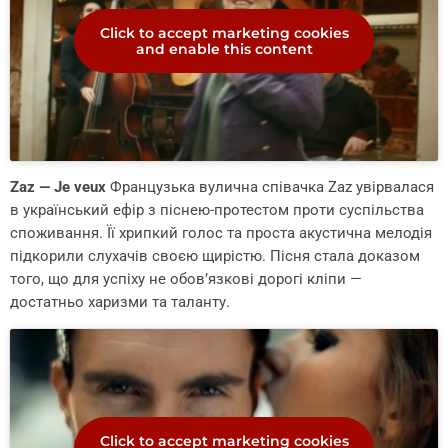
Click to accept marketing cookies
and enable this content
Zaz — Je veux
Французька вулична співачка Zaz увірвалася
в український ефір з піснею-протестом проти суспільства
споживання. Її хрипкий голос та проста акустична мелодія
підкорили слухачів своєю щирістю. Пісня стала доказом
того, що для успіху не обов’язкові дорогі кліпи —
достатньо харизми та таланту.
Click to accept marketing cookies