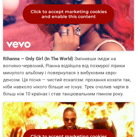
Click to accept marketing cookies
and enable this content
Rihanna — Only Girl (In The World)
Змінивши імідж на
вогняно-червоний, Ріанна відійшла від похмурої лірики
минулого альбому і повернулася з вибуховим євро-
денсом. Ця пісня — чистий ескапізм: прохання кохати так,
ніби навколо нікого більше не існує. Трек очолив чарти в
більш ніж 10 країнах і став танцювальним гімном року.
Click to accept marketing cookies