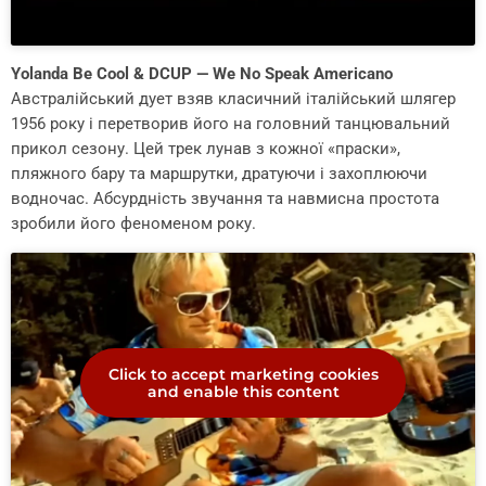
Yolanda Be Cool & DCUP — We No Speak Americano
Австралійський дует взяв класичний італійський шлягер
1956 року і перетворив його на головний танцювальний
прикол сезону. Цей трек лунав з кожної «праски»,
пляжного бару та маршрутки, дратуючи і захоплюючи
водночас. Абсурдність звучання та навмисна простота
зробили його феноменом року.
Click to accept marketing cookies
and enable this content