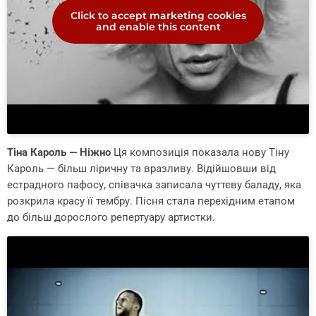
Click to accept marketing cookies
and enable this content
Тіна Кароль — Ніжно
Ця композиція показала нову Тіну
Кароль — більш ліричну та вразливу. Відійшовши від
естрадного пафосу, співачка записала чуттєву баладу, яка
розкрила красу її тембру. Пісня стала перехідним етапом
до більш дорослого репертуару артистки.