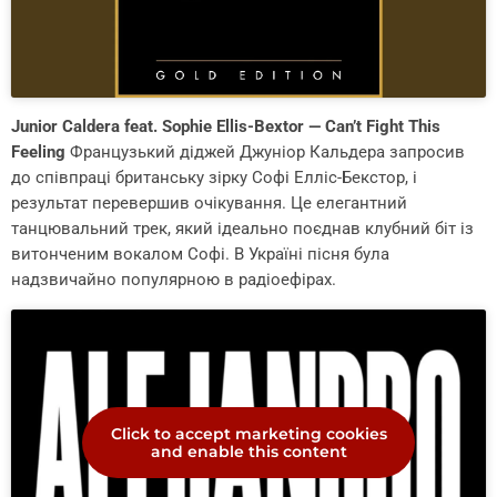
Junior Caldera feat. Sophie Ellis-Bextor — Can’t Fight This
Feeling
Французький діджей Джуніор Кальдера запросив
до співпраці британську зірку Софі Елліс-Бекстор, і
результат перевершив очікування. Це елегантний
танцювальний трек, який ідеально поєднав клубний біт із
витонченим вокалом Софі. В Україні пісня була
надзвичайно популярною в радіоефірах.
Click to accept marketing cookies
and enable this content