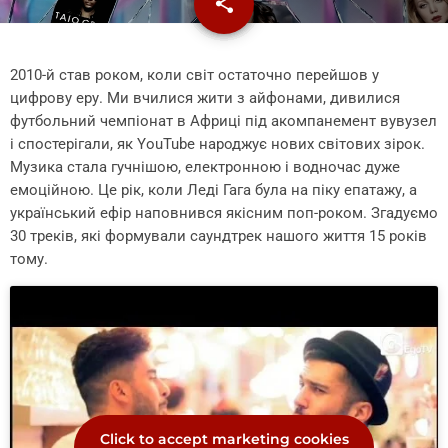
share
email
2010-й став роком, коли світ остаточно перейшов у
цифрову еру. Ми вчилися жити з айфонами, дивилися
футбольний чемпіонат в Африці під акомпанемент вувузел
і спостерігали, як YouTube народжує нових світових зірок.
Музика стала гучнішою, електронною і водночас дуже
емоційною. Це рік, коли Леді Гага була на піку епатажу, а
український ефір наповнився якісним поп-роком. Згадуємо
30 треків, які формували саундтрек нашого життя 15 років
тому.
Click to accept marketing cookies