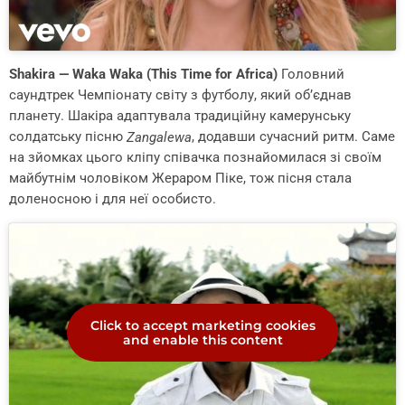
Shakira — Waka Waka (This Time for Africa)
Головний
саундтрек Чемпіонату світу з футболу, який об’єднав
планету. Шакіра адаптувала традиційну камерунську
солдатську пісню
, додавши сучасний ритм. Саме
Zangalewa
на зйомках цього кліпу співачка познайомилася зі своїм
майбутнім чоловіком Жераром Піке, тож пісня стала
доленосною і для неї особисто.
Click to accept marketing cookies
and enable this content