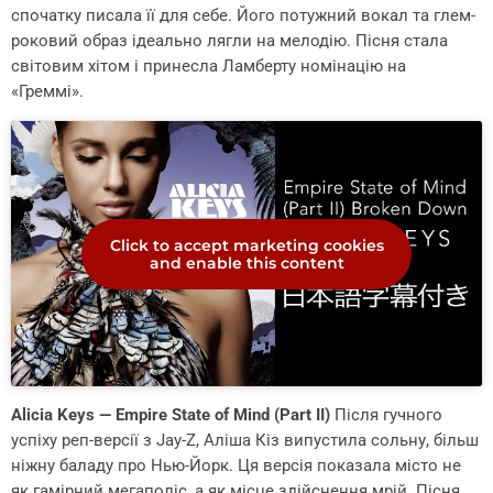
спочатку писала її для себе. Його потужний вокал та глем-
роковий образ ідеально лягли на мелодію. Пісня стала
світовим хітом і принесла Ламберту номінацію на
«Греммі».
Click to accept marketing cookies
and enable this content
Alicia Keys — Empire State of Mind (Part II)
Після гучного
успіху реп-версії з Jay-Z, Аліша Кіз випустила сольну, більш
ніжну баладу про Нью-Йорк. Ця версія показала місто не
як гамірний мегаполіс, а як місце здійснення мрій. Пісня