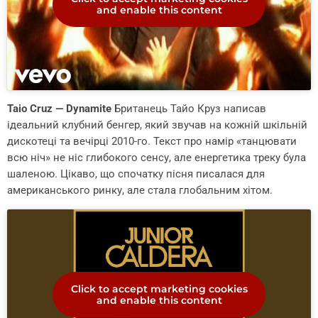
and enable this content
Taio Cruz — Dynamite
Британець Тайо Круз написав
ідеальний клубний бенгер, який звучав на кожній шкільній
дискотеці та вечірці 2010-го. Текст про намір «танцювати
всю ніч» не ніс глибокого сенсу, але енергетика треку була
шаленою. Цікаво, що спочатку пісня писалася для
американського ринку, але стала глобальним хітом.
Click to accept marketing cookies
and enable this content