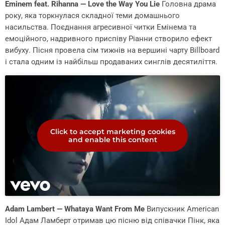
Eminem feat. Rihanna — Love the Way You Lie
Головна драма
року, яка торкнулася складної теми домашнього
насильства. Поєднання агресивної читки Емінема та
емоційного, надривного приспіву Ріанни створило ефект
вибуху. Пісня провела сім тижнів на вершині чарту Billboard
і стала одним із найбільш продаваних синглів десятиліття.
Click to accept marketing cookies
and enable this content
Adam Lambert — Whataya Want From Me
Випускник American
Idol Адам Ламберт отримав цю пісню від співачки Пінк, яка