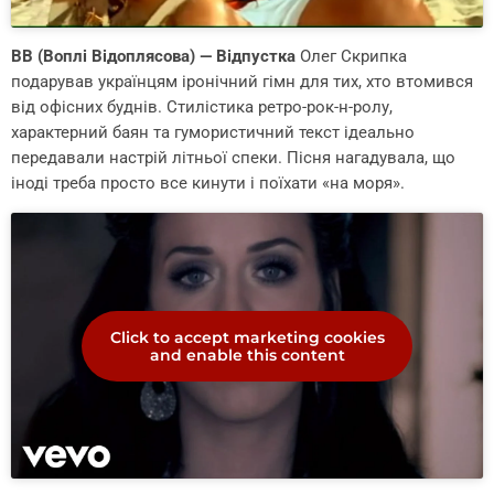
ВВ (Воплі Відоплясова) — Відпустка
Олег Скрипка
подарував українцям іронічний гімн для тих, хто втомився
від офісних буднів. Стилістика ретро-рок-н-ролу,
характерний баян та гумористичний текст ідеально
передавали настрій літньої спеки. Пісня нагадувала, що
іноді треба просто все кинути і поїхати «на моря».
Click to accept marketing cookies
and enable this content