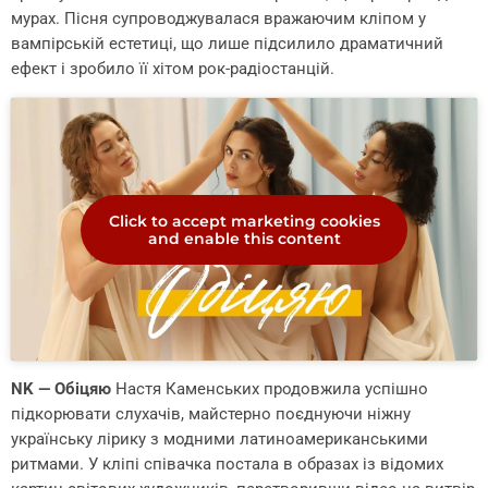
мурах. Пісня супроводжувалася вражаючим кліпом у
вампірській естетиці, що лише підсилило драматичний
ефект і зробило її хітом рок-радіостанцій.
Click to accept marketing cookies
and enable this content
NK — Обіцяю
Настя Каменських продовжила успішно
підкорювати слухачів, майстерно поєднуючи ніжну
українську лірику з модними латиноамериканськими
ритмами. У кліпі співачка постала в образах із відомих