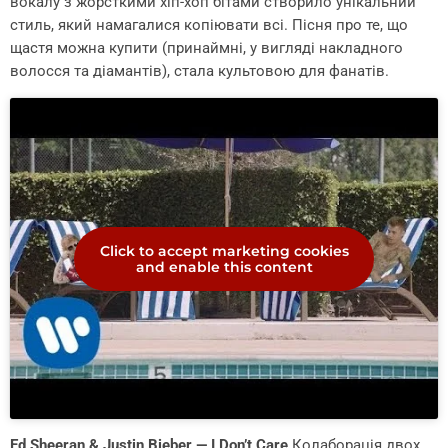
вокалу з жорсткими хіп-хоп бітами створило унікальний
стиль, який намагалися копіювати всі. Пісня про те, що
щастя можна купити (принаймні, у вигляді накладного
волосся та діамантів), стала культовою для фанатів.
Click to accept marketing cookies
and enable this content
Ed Sheeran & Justin Bieber — I Don’t Care
Колаборація двох