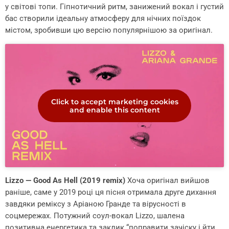
у світові топи. Гіпнотичний ритм, занижений вокал і густий
бас створили ідеальну атмосферу для нічних поїздок
містом, зробивши цю версію популярнішою за оригінал.
Click to accept marketing cookies
and enable this content
Lizzo — Good As Hell (2019 remix)
Хоча оригінал вийшов
раніше, саме у 2019 році ця пісня отримала друге дихання
завдяки реміксу з Аріаною Гранде та вірусності в
соцмережах. Потужний соул-вокал Lizzo, шалена
позитивна енергетика та заклик “поправити зачіску і йти