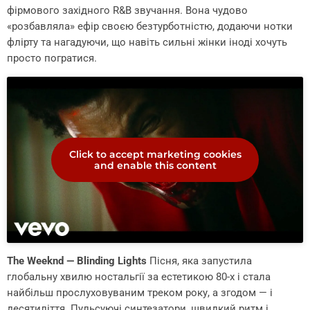
фірмового західного R&B звучання. Вона чудово
«розбавляла» ефір своєю безтурботністю, додаючи нотки
флірту та нагадуючи, що навіть сильні жінки іноді хочуть
просто погратися.
Click to accept marketing cookies
and enable this content
The Weeknd — Blinding Lights
Пісня, яка запустила
глобальну хвилю ностальгії за естетикою 80-х і стала
найбільш прослуховуваним треком року, а згодом — і
десятиліття. Пульсуючі синтезатори, швидкий ритм і