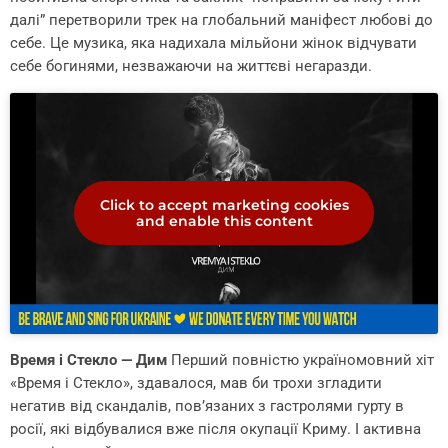
далі” перетворили трек на глобальний маніфест любові до
себе. Це музика, яка надихала мільйони жінок відчувати
себе богинями, незважаючи на життєві негаразди.
Click to accept marketing cookies
and enable this content
Время і Стекло — Дим
Перший повністю україномовний хіт
«Время і Стекло», здавалося, мав би трохи згладити
негатив від скандалів, пов’язаних з гастролями гурту в
росії, які відбувалися вже після окупації Криму. І активна