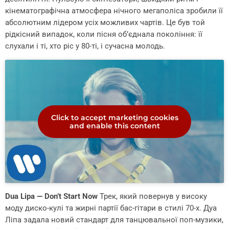
кінематографічна атмосфера нічного мегаполіса зробили її
абсолютним лідером усіх можливих чартів. Це був той
рідкісний випадок, коли пісня об’єднала покоління: її
слухали і ті, хто ріс у 80-ті, і сучасна молодь.
Click to accept marketing cookies
and enable this content
Dua Lipa — Don’t Start Now
Трек, який повернув у високу
моду диско-кулі та жирні партії бас-гітари в стилі 70-х. Дуа
Ліпа задала новий стандарт для танцювальної поп-музики,