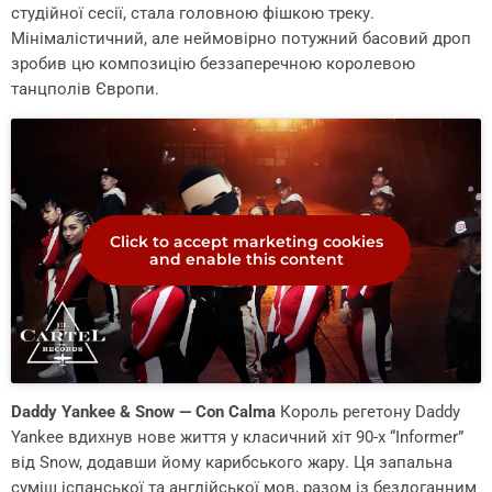
студійної сесії, стала головною фішкою треку.
Мінімалістичний, але неймовірно потужний басовий дроп
зробив цю композицію беззаперечною королевою
танцполів Європи.
Click to accept marketing cookies
and enable this content
Daddy Yankee & Snow — Con Calma
Король регетону Daddy
Yankee вдихнув нове життя у класичний хіт 90-х “Informer”
від Snow, додавши йому карибського жару. Ця запальна
суміш іспанської та англійської мов, разом із бездоганним