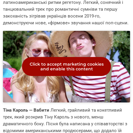
латиноамериканські ритми регетону. Легкий, сонячний і
танцювальний трек про романтичні сумніви та першу
закоханість зігрівав українців восени 2019-го,
демонструючи нове, «фірмове» звучання нашої поп-сцени.
Click to accept marketing cookies
and enable this content
Тіна Кароль — Вабити
Легкий, грайливий та кокетливий
трек, який розкрив Тіну Кароль з нового, менш
драматичного боку. Пісня була написана у співавторстві з
відомими американськими продюсерами, що додало їй