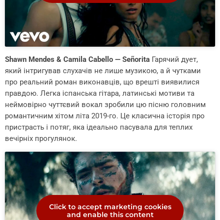
Shawn Mendes & Camila Cabello — Señorita
Гарячий дует,
який інтригував слухачів не лише музикою, а й чутками
про реальний роман виконавців, що врешті виявилися
правдою. Легка іспанська гітара, латинські мотиви та
неймовірно чуттєвий вокал зробили цю пісню головним
романтичним хітом літа 2019-го. Це класична історія про
пристрасть і потяг, яка ідеально пасувала для теплих
вечірніх прогулянок.
Click to accept marketing cookies
and enable this content