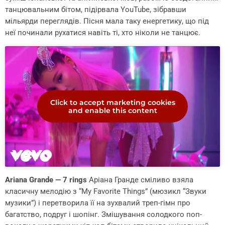
танцювальним бітом, підірвала YouTube, зібравши
мільярди переглядів. Пісня мала таку енергетику, що під
неї починали рухатися навіть ті, хто ніколи не танцює.
Click to accept marketing cookies
and enable this content
Ariana Grande — 7 rings
Аріана Гранде сміливо взяла
класичну мелодію з “My Favorite Things” (мюзикл “Звуки
музики”) і перетворила її на зухвалий треп-гімн про
багатство, подруг і шопінг. Змішування солодкого поп-