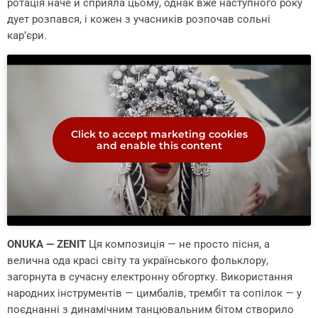
ротація наче й сприяла цьому, однак вже наступного року
дует розпався, і кожен з учасників розпочав сольні
кар’єри.
Click to accept marketing cookies
and enable this content
ONUKA — ZENIT
Ця композиція — не просто пісня, а
велична ода красі світу та українського фольклору,
загорнута в сучасну електронну обгортку. Використання
народних інструментів — цимбалів, трембіт та сопілок — у
поєднанні з динамічним танцювальним бітом створило