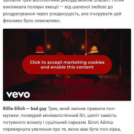
викликала полярні емоції — від шаленої любові до
роздратування через усюдисущість, але ігнорувати цей
феномен було неможливо.
Click to accept marketing cookies
and enable this content
Billie Eilish — bad guy
Трек, який змінив правила поп-
музики: похмурий мінімалістичний біт, шепіт замість
потужного вокалу і суцільний сарказм. Біллі Айліш
перевернула уявлення про те, якою має бути поп-зірка,