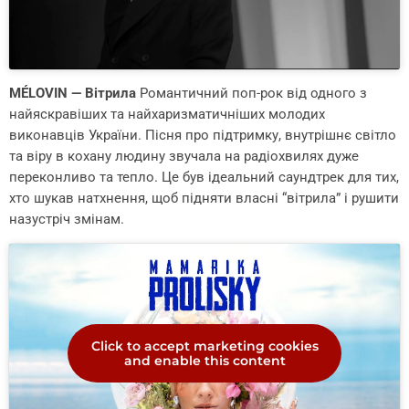
MÉLOVIN — Вітрила
Романтичний поп-рок від одного з
найяскравіших та найхаризматичніших молодих
виконавців України. Пісня про підтримку, внутрішнє світло
та віру в кохану людину звучала на радіохвилях дуже
переконливо та тепло. Це був ідеальний саундтрек для тих,
хто шукав натхнення, щоб підняти власні “вітрила” і рушити
назустріч змінам.
Click to accept marketing cookies
and enable this content