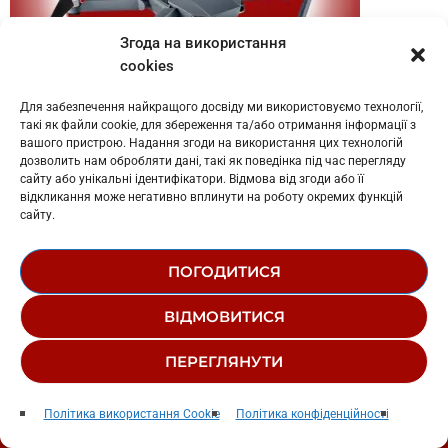
Згода на використання
cookies
Для забезпечення найкращого досвіду ми використовуємо технології,
такі як файли cookie, для збереження та/або отримання інформації з
вашого пристрою. Надання згоди на використання цих технологій
дозволить нам обробляти дані, такі як поведінка під час перегляду
сайту або унікальні ідентифікатори. Відмова від згоди або її
НАЙПОПУЛЯРНІШЕ
відкликання може негативно вплинути на роботу окремих функцій
сайту.
ПОГОДИТИСЯ
insert_link
ВІДМОВИТИСЯ
ПЕРЕГЛЯНУТИ
Чому Саме Тебе
play_arrow
keyboard_arrow_right
Політика використання Cookie
Політика конфіденційності
Jamala