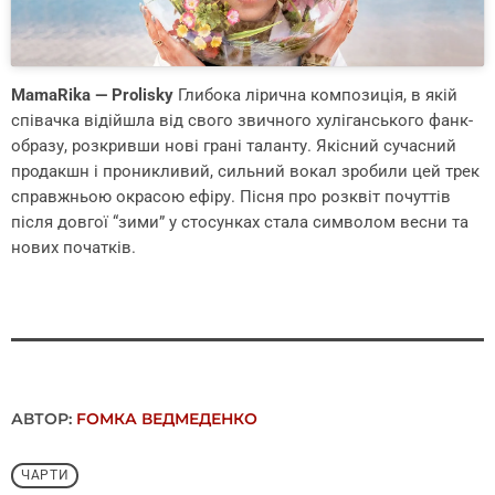
MamaRika — Prolisky
Глибока лірична композиція, в якій
співачка відійшла від свого звичного хуліганського фанк-
образу, розкривши нові грані таланту. Якісний сучасний
продакшн і проникливий, сильний вокал зробили цей трек
справжньою окрасою ефіру. Пісня про розквіт почуттів
після довгої “зими” у стосунках стала символом весни та
нових початків.
АВТОР:
FОMКА ВЕДМЕДЕНКО
ЧАРТИ