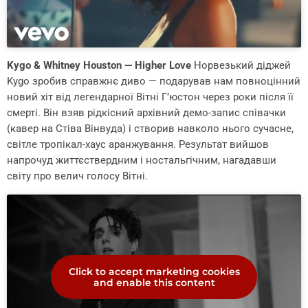
Kygo & Whitney Houston — Higher Love
Норвезький діджей
Kygo зробив справжнє диво — подарував нам повноцінний
новий хіт від легендарної Вітні Г’юстон через роки після її
смерті. Він взяв рідкісний архівний демо-запис співачки
(кавер на Стіва Вінвуда) і створив навколо нього сучасне,
світле тропікал-хаус аранжування. Результат вийшов
напрочуд життєствердним і ностальгічним, нагадавши
світу про велич голосу Вітні.
Click to accept marketing cookies
and enable this content