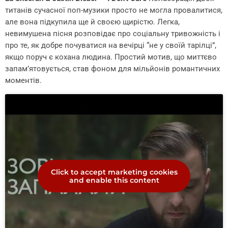
титанів сучасної поп-музики просто не могла провалитися,
але вона підкупила ще й своєю щирістю. Легка,
невимушена пісня розповідає про соціальну тривожність і
про те, як добре почуватися на вечірці “не у своїй тарілці”,
якщо поруч є кохана людина. Простий мотив, що миттєво
запам’ятовується, став фоном для мільйонів романтичних
моментів.
Click to accept marketing cookies
and enable this content