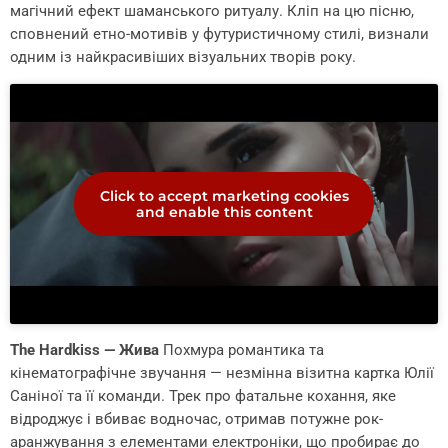
магічний ефект шаманського ритуалу. Кліп на цю пісню,
сповнений етно-мотивів у футуристичному стилі, визнали
одним із найкрасивіших візуальних творів року.
Click to accept marketing cookies
and enable this content
The Hardkiss — Жива
Похмура романтика та
кінематографічне звучання — незмінна візитна картка Юлії
Саніної та її команди. Трек про фатальне кохання, яке
відроджує і вбиває водночас, отримав потужне рок-
аранжування з елементами електроніки, що пробирає до