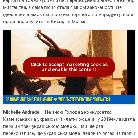
картин світових художників, перетворивши відео на витвір
мистецтва, а сама пісня стала гімном закоханості. Це
ідеальний зразок якісного експортного поп-продукту, який
органічно звучить і в Києві, і в Маямі.
Click to accept marketing cookies
and enable this content
Michelle Andrade — Не знаю
Головна конкурентка
Каменських на українській «латино-сцені» у 2019-му видала
перший трек українською мовою. І ми ще раз
переконались, що українська мова ідеально лягає на гарячі