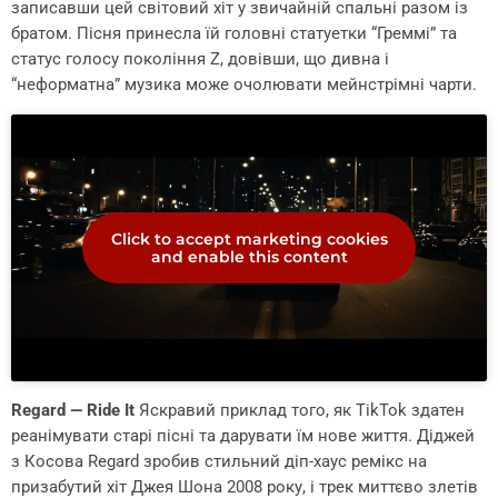
записавши цей світовий хіт у звичайній спальні разом із
братом. Пісня принесла їй головні статуетки “Греммі” та
статус голосу покоління Z, довівши, що дивна і
“неформатна” музика може очолювати мейнстрімні чарти.
Click to accept marketing cookies
and enable this content
Regard — Ride It
Яскравий приклад того, як TikTok здатен
реанімувати старі пісні та дарувати їм нове життя. Діджей
з Косова Regard зробив стильний діп-хаус ремікс на
призабутий хіт Джея Шона 2008 року, і трек миттєво злетів