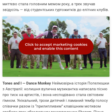
миттєво стала головним мемом року, а трек звучав
звідусіль — від студентських гуртожитків до елітних клубів.
Click to accept marketing cookies
and enable this content
Tones and I — Dance Monkey
Неймовірна історія Попелюшки
з Австралії: колишня вулична музикантка написала пісню
про тиск на артистів, і вона несподівано стала світовим
гімном. Унікальний, трохи дитячий і ламаний тембр голосу
співачки разом із “прилипливим” клавішним мотивом
зробили трек абсолютним рекордсменом Shazam. Пісня