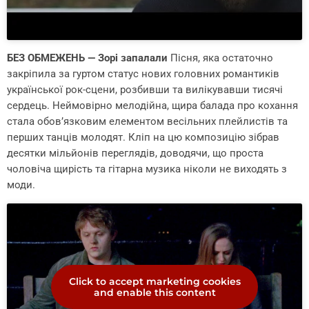
БЕЗ ОБМЕЖЕНЬ — Зорі запалали
Пісня, яка остаточно
закріпила за гуртом статус нових головних романтиків
української рок-сцени, розбивши та вилікувавши тисячі
сердець. Неймовірно мелодійна, щира балада про кохання
стала обов’язковим елементом весільних плейлистів та
перших танців молодят. Кліп на цю композицію зібрав
десятки мільйонів переглядів, доводячи, що проста
чоловіча щирість та гітарна музика ніколи не виходять з
моди.
Click to accept marketing cookies
and enable this content