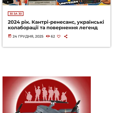
30 ЗА 30
2024 рік. Кантрі-ренесанс, українські
колаборації та повернення легенд
today
24 ГРУДНЯ, 2025
62