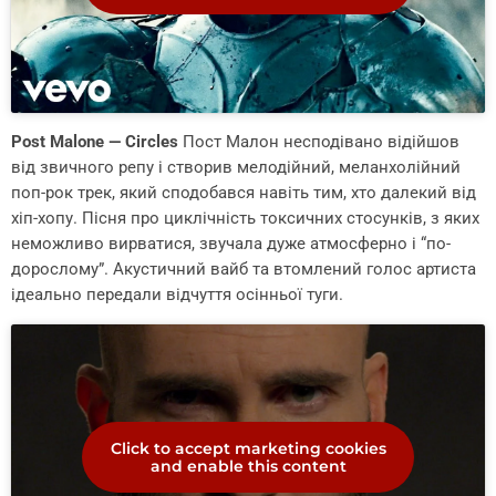
Post Malone — Circles
Пост Малон несподівано відійшов
від звичного репу і створив мелодійний, меланхолійний
поп-рок трек, який сподобався навіть тим, хто далекий від
хіп-хопу. Пісня про циклічність токсичних стосунків, з яких
неможливо вирватися, звучала дуже атмосферно і “по-
дорослому”. Акустичний вайб та втомлений голос артиста
ідеально передали відчуття осінньої туги.
Click to accept marketing cookies
and enable this content