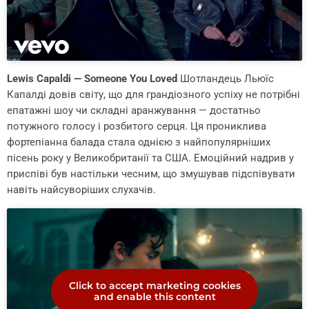
Lewis Capaldi — Someone You Loved
Шотландець Льюїс
Капалді довів світу, що для грандіозного успіху не потрібні
епатажні шоу чи складні аранжування — достатньо
потужного голосу і розбитого серця. Ця прониклива
фортепіанна балада стала однією з найпопулярніших
пісень року у Великобританії та США. Емоційний надрив у
приспіві був настільки чесним, що змушував підспівувати
навіть найсуворіших слухачів.
Click to accept marketing cookies
and enable this content