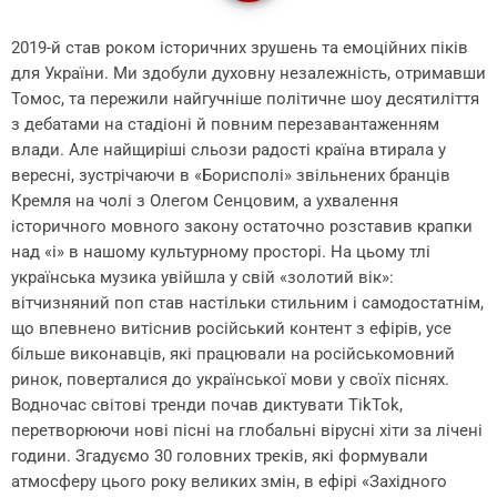
2019-й став роком історичних зрушень та емоційних піків
для України. Ми здобули духовну незалежність, отримавши
Томос, та пережили найгучніше політичне шоу десятиліття
з дебатами на стадіоні й повним перезавантаженням
влади. Але найщиріші сльози радості країна втирала у
вересні, зустрічаючи в «Борисполі» звільнених бранців
Кремля на чолі з Олегом Сенцовим, а ухвалення
історичного мовного закону остаточно розставив крапки
над «і» в нашому культурному просторі. На цьому тлі
українська музика увійшла у свій «золотий вік»:
вітчизняний поп став настільки стильним і самодостатнім,
що впевнено витіснив російський контент з ефірів, усе
більше виконавців, які працювали на російськомовний
ринок, поверталися до української мови у своїх піснях.
Водночас світові тренди почав диктувати TikTok,
перетворюючи нові пісні на глобальні вірусні хіти за лічені
години. Згадуємо 30 головних треків, які формували
атмосферу цього року великих змін, в ефірі «Західного