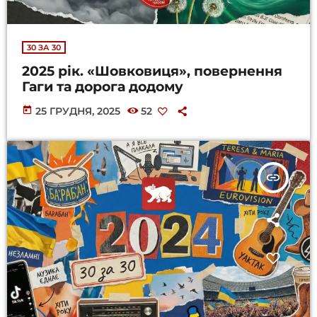
30 ЗА 30
2025 рік. «Шовковиця», повернення
Гаги та дорога додому
today
25 ГРУДНЯ, 2025
52
insert_link