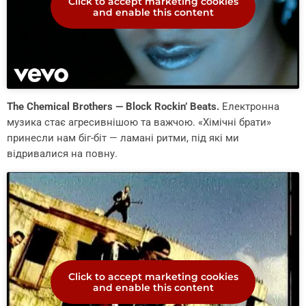
Click to accept marketing cookies
and enable this content
The Chemical Brothers — Block Rockin’ Beats.
Електронна
музика стає агресивнішою та важчою. «Хімічні брати»
принесли нам біг-біт — ламані ритми, під які ми
відривалися на повну.
Click to accept marketing cookies
and enable this content