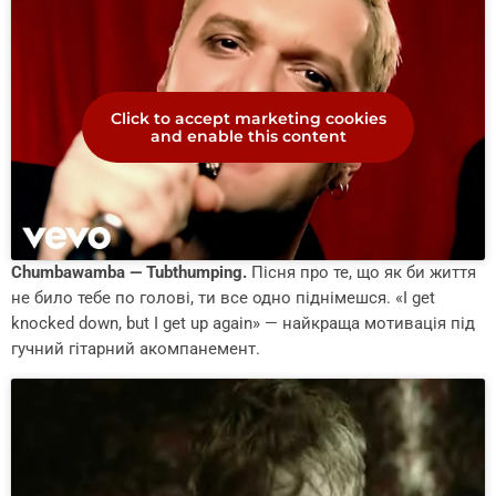
Click to accept marketing cookies
and enable this content
Chumbawamba — Tubthumping.
Пісня про те, що як би життя
не било тебе по голові, ти все одно піднімешся. «I get
knocked down, but I get up again» — найкраща мотивація під
гучний гітарний акомпанемент.