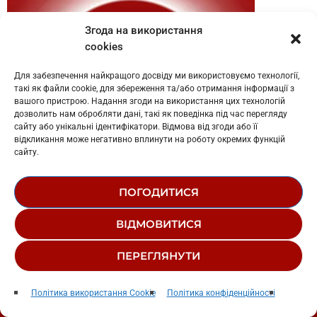
Згода на використання
cookies
Для забезпечення найкращого досвіду ми використовуємо технології,
такі як файли cookie, для збереження та/або отримання інформації з
вашого пристрою. Надання згоди на використання цих технологій
дозволить нам обробляти дані, такі як поведінка під час перегляду
сайту або унікальні ідентифікатори. Відмова від згоди або її
відкликання може негативно вплинути на роботу окремих функцій
сайту.
ПОГОДИТИСЯ
ВІДМОВИТИСЯ
НАЙПОПУЛЯРНІШЕ
ПЕРЕГЛЯНУТИ
Місця
play_arrow
insert_link
keyboard_arrow_right
Політика використання Cookie
Політика конфіденційності
Cheev