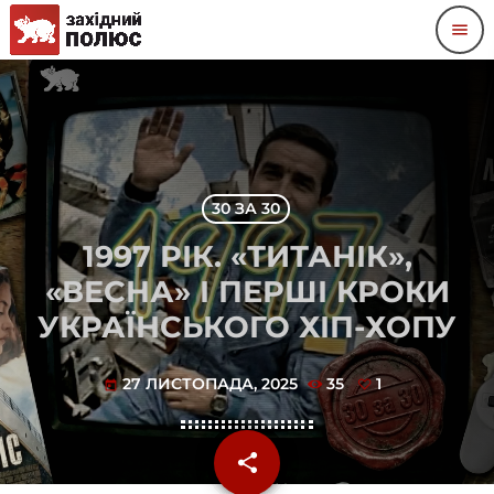
menu
30 ЗА 30
1997 РІК. «ТИТАНІК»,
«ВЕСНА» І ПЕРШІ КРОКИ
УКРАЇНСЬКОГО ХІП-ХОПУ
27 ЛИСТОПАДА, 2025
35
1
today
share
email
1