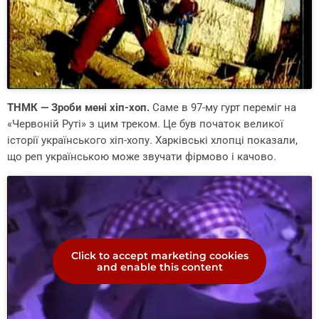
ТНМК — Зроби мені хіп-хоп.
Саме в 97-му гурт переміг на
«Червоній Руті» з цим треком. Це був початок великої
історії українського хіп-хопу. Харківські хлопці показали,
що реп українською може звучати фірмово і качово.
Click to accept marketing cookies
and enable this content