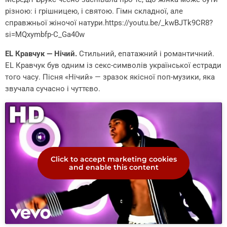
різною: і грішницею, і святою. Гімн складної, але
справжньої жіночої натури.https://youtu.be/_kwBJTk9CR8?
si=MQxymbfp-C_Ga40w
EL Кравчук — Нічий.
Стильний, епатажний і романтичний.
EL Кравчук був одним із секс-символів української естради
того часу. Пісня «Нічий» — зразок якісної поп-музики, яка
звучала сучасно і чуттєво.
Click to accept marketing cookies
and enable this content