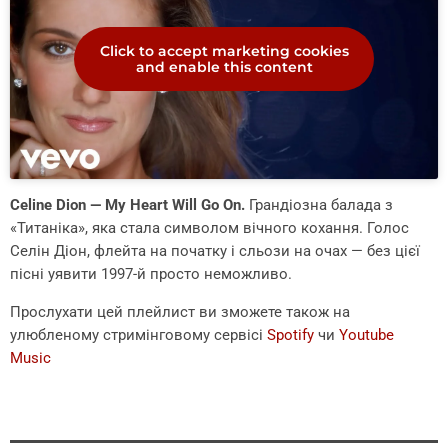
Click to accept marketing cookies
and enable this content
Celine Dion — My Heart Will Go On.
Грандіозна балада з
«Титаніка», яка стала символом вічного кохання. Голос
Селін Діон, флейта на початку і сльози на очах — без цієї
пісні уявити 1997-й просто неможливо.
Прослухати цей плейлист ви зможете також на
улюбленому стримінговому сервісі
Spotify
чи
Youtube
Music