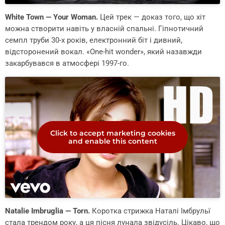
White Town — Your Woman.
Цей трек — доказ того, що хіт
можна створити навіть у влаcній спальні. Гіпнотичний
семпл труби 30-х років, електронний біт і дивний,
відсторонений вокал. «One-hit wonder», який назавжди
закарбувався в атмосфері 1997-го.
Click to accept marketing cookies
and enable this content
Natalie Imbruglia — Torn.
Коротка стрижка Наталі Імбрульї
стала трендом року, а ця пісня лунала звідусіль. Цікаво, що