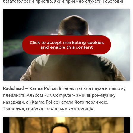
багатоголосий приспів, який приємно слухати і сьогодні.
Click to accept marketing cookies
and enable this content
Radiohead — Karma Police.
Інтелектуальна пауза в нашому
плейлисті. Альбом «OK Computer» змінив рок-музику
назавжди, а «Karma Police» стала його перлиною.
Тривожна, глибока і геніальна композиція.