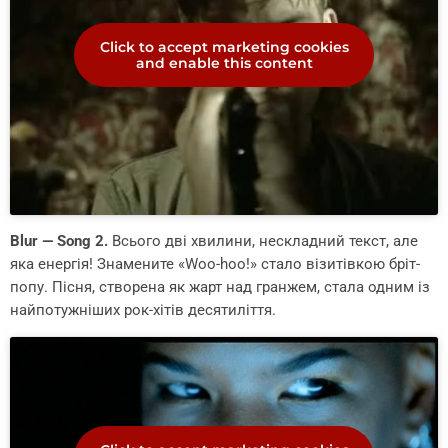
Click to accept marketing cookies
and enable this content
Blur — Song 2.
Всього дві хвилини, нескладний текст, але
яка енергія! Знамените «Woo-hoo!» стало візитівкою бріт-
попу. Пісня, створена як жарт над гранжем, стала одним із
найпотужніших рок-хітів десятиліття.