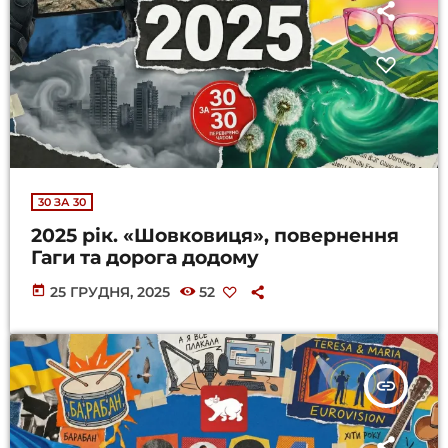
30 ЗА 30
2025 рік. «Шовковиця», повернення
Гаги та дорога додому
today
25 ГРУДНЯ, 2025
52
insert_link