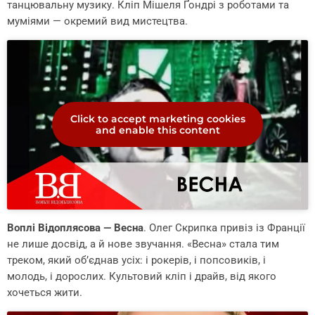
танцювальну музику. Кліп Мішеля Ґондрі з роботами та
муміями — окремий вид мистецтва.
Click to accept marketing cookies
and enable this content
Воплі Відоплясова — Весна
. Олег Скрипка привіз із Франції
не лише досвід, а й нове звучання. «Весна» стала тим
треком, який об’єднав усіх: і рокерів, і попсовиків, і
молодь, і дорослих. Культовий кліп і драйв, від якого
хочеться жити.