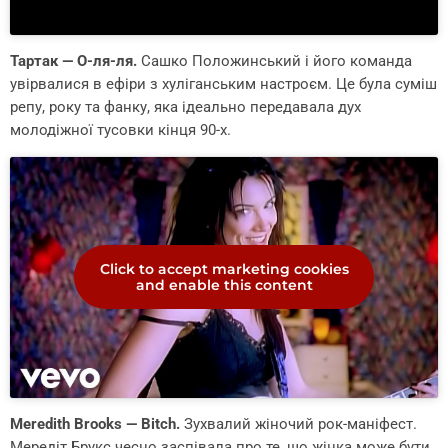
Тартак — О-ля-ля.
Сашко Положинський і його команда
увірвалися в ефіри з хуліганським настроєм. Це була суміш
репу, року та фанку, яка ідеально передавала дух
молодіжної тусовки кінця 90-х.
Click to accept marketing cookies
and enable this content
Meredith Brooks — Bitch.
Зухвалий жіночий рок-маніфест.
Мередіт Брукс чесно заспівала про те, що жінка може бути