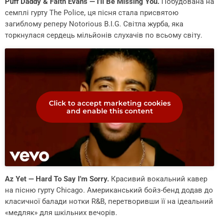
Puff Daddy & Faith Evans — I’ll Be Missing You.
Побудована на
семплі гурту The Police, ця пісня стала присвятою
загиблому реперу Notorious B.I.G. Світла журба, яка
торкнулася сердець мільйонів слухачів по всьому світу.
Click to accept marketing cookies
and enable this content
Az Yet — Hard To Say I’m Sorry.
Красивий вокальний кавер
на пісню гурту Chicago. Американський бойз-бенд додав до
класичної балади нотки R&B, перетворивши її на ідеальний
«медляк» для шкільних вечорів.