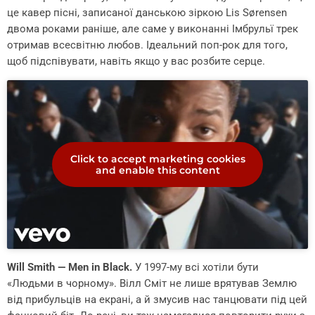
це кавер пісні, записаної данською зіркою Lis Sørensen
двома роками раніше, але саме у виконанні Імбрульї трек
отримав всесвітню любов. Ідеальний поп-рок для того,
щоб підспівувати, навіть якщо у вас розбите серце.
Click to accept marketing cookies
and enable this content
Will Smith — Men in Black.
У 1997-му всі хотіли бути
«Людьми в чорному». Вілл Сміт не лише врятував Землю
від прибульців на екрані, а й змусив нас танцювати під цей