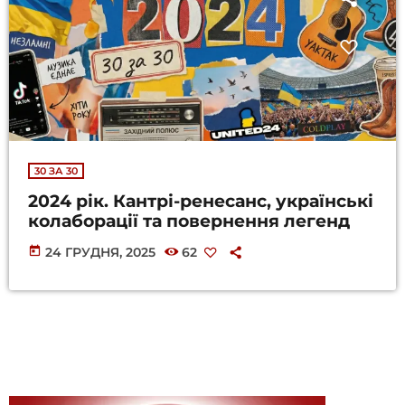
30 ЗА 30
2024 рік. Кантрі-ренесанс, українські
колаборації та повернення легенд
today
24 ГРУДНЯ, 2025
62