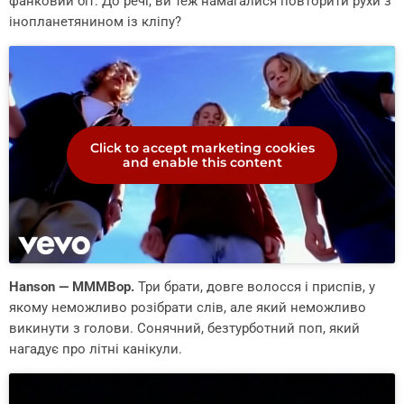
фанковий біт. До речі, ви теж намагалися повторити рухи з
інопланетянином із кліпу?
Click to accept marketing cookies
and enable this content
Hanson — MMMBop.
Три брати, довге волосся і приспів, у
якому неможливо розібрати слів, але який неможливо
викинути з голови. Сонячний, безтурботний поп, який
нагадує про літні канікули.