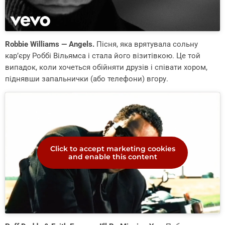
Robbie Williams — Angels.
Пісня, яка врятувала сольну
кар’єру Роббі Вільямса і стала його візитівкою. Це той
випадок, коли хочеться обійняти друзів і співати хором,
піднявши запальнички (або телефони) вгору.
Click to accept marketing cookies
and enable this content