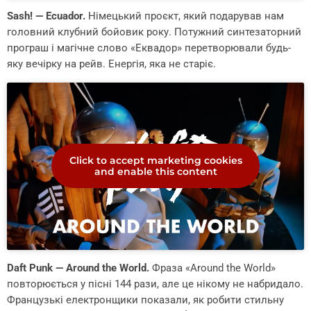
Sash! — Ecuador.
Німецький проєкт, який подарував нам
головний клубний бойовик року. Потужний синтезаторний
програш і магічне слово «Еквадор» перетворювали будь-
яку вечірку на рейв. Енергія, яка не старіє.
Click to accept marketing cookies
and enable this content
Daft Punk — Around the World.
Фраза «Around the World»
повторюється у пісні 144 рази, але це нікому не набридало.
Французькі електронщики показали, як робити стильну