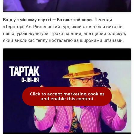
Вхід у змінному взутті — Бо вже той коли.
Легенди
«Території А». Рівненський гурт, який стояв біля витоків
нашої урбан-культури. Трохи наївний, але щирий олдскул,
який викликає теплу ностальгію за широкими штанами.
Click to accept marketing cookies
and enable this content