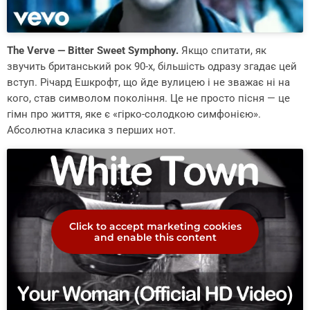
The Verve — Bitter Sweet Symphony.
Якщо спитати, як
звучить британський рок 90-х, більшість одразу згадає цей
вступ. Річард Ешкрофт, що йде вулицею і не зважає ні на
кого, став символом покоління. Це не просто пісня — це
гімн про життя, яке є «гірко-солодкою симфонією».
Абсолютна класика з перших нот.
Click to accept marketing cookies
and enable this content