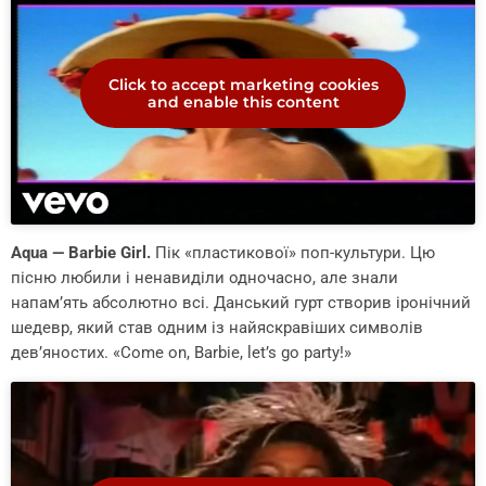
Click to accept marketing cookies
and enable this content
Aqua — Barbie Girl.
Пік «пластикової» поп-культури. Цю
пісню любили і ненавиділи одночасно, але знали
напам’ять абсолютно всі. Данський гурт створив іронічний
шедевр, який став одним із найяскравіших символів
дев’яностих. «Come on, Barbie, let’s go party!»