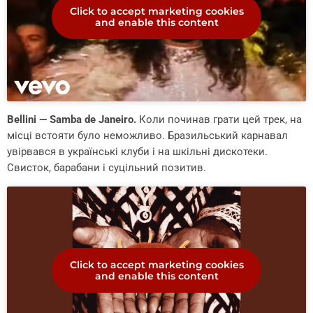
Click to accept marketing cookies
and enable this content
Bellini — Samba de Janeiro.
Коли починав грати цей трек, на
місці встояти було неможливо. Бразильський карнавал
увірвався в українські клуби і на шкільні дискотеки.
Свисток, барабани і суцільний позитив.
Click to accept marketing cookies
and enable this content