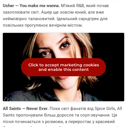
Usher — You make me wanna.
М’який R&B, який почав
захоплювати світ. Ашер ще зовсім юний, але вже
неймовірно талановитий. Ідеальний саундтрек для
повільних прогулянок вечірнім містом.
Click to accept marketing cookies
and enable this content
All Saints — Never Ever.
Поки світ фанатів від Spice Girls, All
Saints пропонували більш доросле та соул-звучання. Ця
пісня починається з розмови, а переростає у красивий