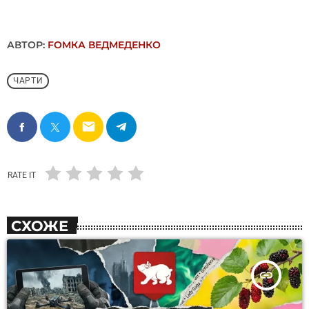
АВТОР:
FОMКА ВЕДМЕДЕНКО
ЧАРТИ
email
RATE IT
СХОЖЕ
insert_link