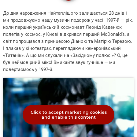
До дня народження Найтеплішого залишається 28 днів і
ми продовжуємо нашу музичн подорож у часі. 1997-й — рік,
коли перший український космонавт Леонід Каденюк
полетів у космос, у Києві відкрився перший McDonald’s, а
світ попрощався з принцесою Діаною та Матір’ю Терезою.
І плакав у кінотеатрах, переглядаючи кемеронівський
«Титанік». А що ми слухали на «Західному полюсі»? О, це
був неймовірний мікс! Вмикайте звук гучніше — ми
повертаємось у 1997-й.
Click to accept marketing cookies
and enable this content