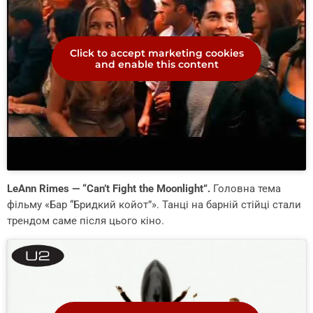
Click to accept marketing cookies
and enable this content
LeAnn Rimes — “Can’t Fight the Moonlight”.
Головна тема
фільму «Бар “Бридкий койот”». Танці на барній стійці стали
трендом саме після цього кіно.