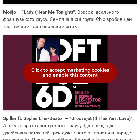
Modjo — “Lady (Hear Me Tonight)”.
Зразок ідеального
французького хаусу. Семпл із пісні групи Chic зробив цей
трек вічним танцювальним хітом.
Click to accept marketing cookies
and enable this content
Spiller ft. Sophie Ellis-Bextor — “Groovejet (If This Ain’t Love)”.
А це уже зразок «острівного» хаусу. І, до речі, в ді-
джейських сетах цей трек дуже часто з’являється поряд з
попереднім. Пісня, яка обійшла Вікторію Бекхем у битві за