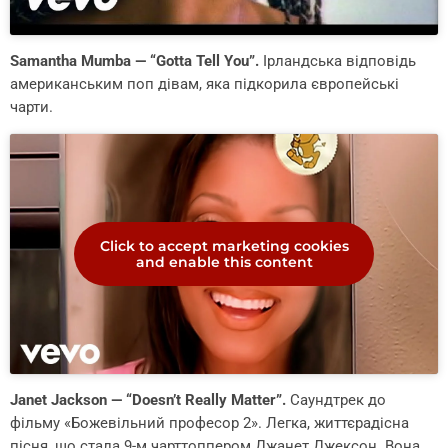
Samantha Mumba — “Gotta Tell You”.
Ірландська відповідь
американським поп дівам, яка підкорила європейські
чарти.
Click to accept marketing cookies
and enable this content
Janet Jackson — “Doesn’t Really Matter”.
Саундтрек до
фільму «Божевільний професор 2». Легка, життєрадісна
пісня, що стала 9-м чарттоппером Джанет Джексон. Вона