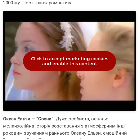
2000-му. Пост-гранж романтика.
Click to accept marketing cookies
and enable this content
Океан Ельзи — “Сосни”.
Дуже особиста, осінньо-
меланхолійна історія розставання з атмосферним інді-
роковим звучанням раннього Океану Ельзи, емоційний