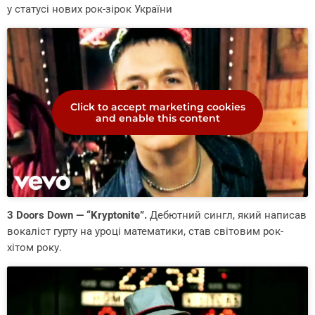
у статусі нових рок-зірок України
Click to accept marketing cookies
and enable this content
3 Doors Down — “Kryptonite”.
Дебютний сингл, який написав
вокаліст гурту на уроці математики, став світовим рок-
хітом року.