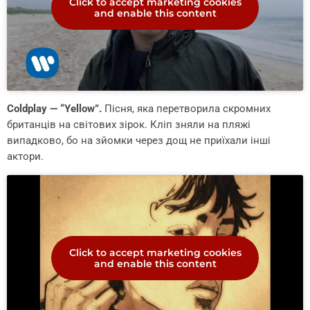
Click to accept marketing cookies
and enable this content
Coldplay — “Yellow”.
Пісня, яка перетворила скромних
британців на світових зірок. Кліп зняли на пляжі
випадково, бо на зйомки через дощ не приїхали інші
актори.
Click to accept marketing cookies
and enable this content