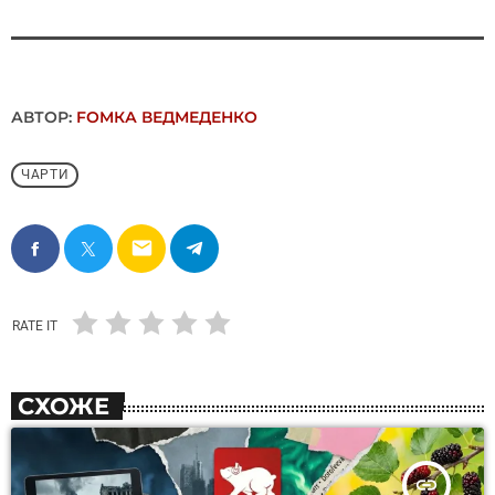
АВТОР:
FОMКА ВЕДМЕДЕНКО
ЧАРТИ
email
RATE IT
СХОЖЕ
insert_link