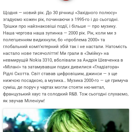
Щодня — новий рік. До 30 річниці «Західного полюсу»
згадуємо кожен рік, починаючи з 1995-го і до сьогодні.
Трішки про найзнаковіші події, і більше — про музику.
Наша чергова наша зупинка — 2000 рік. Рік, коли ми з
полегшенням видихнули, бо «проблема 2000» та
глобальний комп’ютерний збій так і не настали. Натомість
настало нове тисячоліття! Ми грали в «Змійку» на
невмирущій Nokia 3310, вболівали за Андрія Шевченка в
«Мілані» та затамувавши подих дивилися «Гладіатора»
Рідлі Скотта. Світ ставав цифровішим, джинси — з ще
нижчою посадкою, а музика… Музика 2000-го — це гримуча
суміш, де поруч у чартах могли стояти ню-метал,
французький хаус та солодкий R&B. Тож сьогодні слухаємо,
як звучав Міленіум!