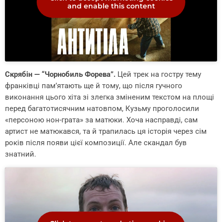
and enable this content
Скрябін — “Чорнобиль Форева”.
Цей трек на гостру тему
франківці пам’ятають ще й тому, що після гучного
виконання цього хіта зі злегка зміненим текстом на площі
перед багатотисячним натовпом, Кузьму проголосили
«персоною нон-грата» за матюки. Хоча насправді, сам
артист не матюкався, та й трапилась ця історія через сім
років після появи цієї композиції. Але скандал був
знатний.