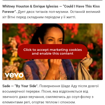
Whitney Houston & Enrique Iglesias — “Could I Have This Kiss
Forever”.
Дует двох титанів поп-музики. Останній великий
хіт Вітні перед складним періодом у її житті.
Click to accept marketing cookies
and enable this content
Sade — “By Your Side”.
Повернення Шаде Аду після довгої
восьмирічної перерви. Пісня, яка відрізняється від
звичного джаз-звучання, схиляючись до соул-фолку з
елементами регі, огортає теплом і спокоєм.