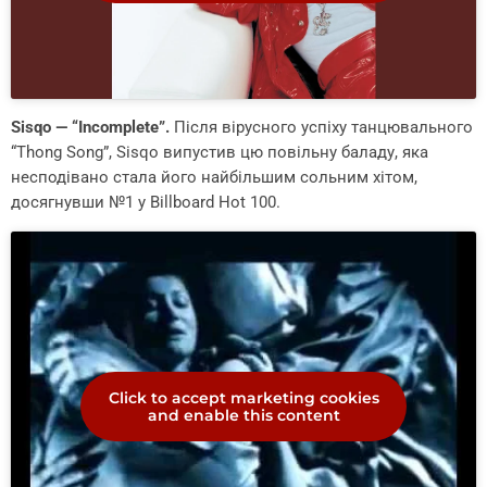
Sisqo — “Incomplete”.
Після вірусного успіху танцювального
“Thong Song”, Sisqo випустив цю повільну баладу, яка
несподівано стала його найбільшим сольним хітом,
досягнувши №1 у Billboard Hot 100.
Click to accept marketing cookies
and enable this content