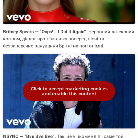
Britney Spears — “Oops!… I Did It Again”.
Червоний латексний
костюм, діалог про «Титанік» посеред пісні та
беззаперечне панування Брітні на поп олімпі.
Click to accept marketing cookies
and enable this content
NSYNC — “Bye Bye Bye”.
Так, це у цьому кліпі, саме той