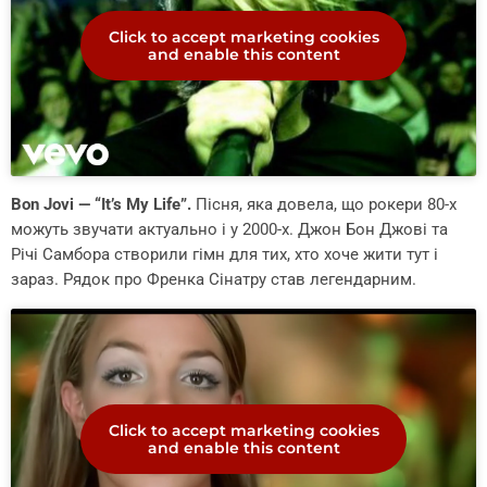
Click to accept marketing cookies
and enable this content
Bon Jovi — “It’s My Life”.
Пісня, яка довела, що рокери 80-х
можуть звучати актуально і у 2000-х. Джон Бон Джові та
Річі Самбора створили гімн для тих, хто хоче жити тут і
зараз. Рядок про Френка Сінатру став легендарним.
Click to accept marketing cookies
and enable this content