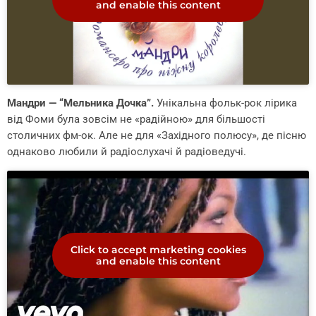
and enable this content
Мандри — “Мельника Дочка”.
Унікальна фольк-рок лірика
від Фоми була зовсім не «радійною» для більшості
столичних фм-ок. Але не для «Західного полюсу», де пісню
однаково любили й радіослухачі й радіоведучі.
Click to accept marketing cookies
and enable this content