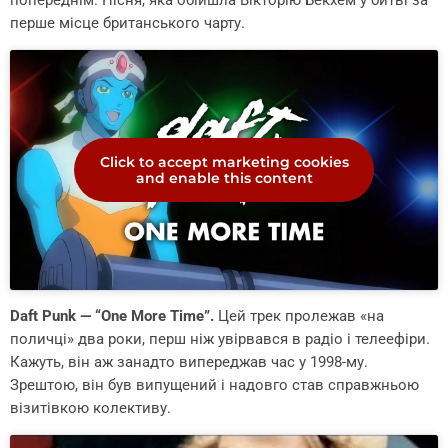
перше місце британського чарту.
Click to accept marketing cookies
and enable this content
Daft Punk — “One More Time”.
Цей трек пролежав «на
поличці» два роки, перш ніж увірвався в радіо і телеефіри.
Кажуть, він аж занадто випереджав час у 1998-му.
Зрештою, він був випущений і надовго став справжньою
візитівкою колективу.