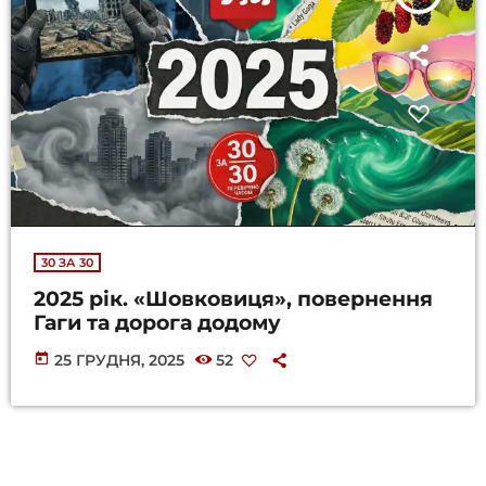
30 ЗА 30
2025 рік. «Шовковиця», повернення
Гаги та дорога додому
today
25 ГРУДНЯ, 2025
52
insert_link