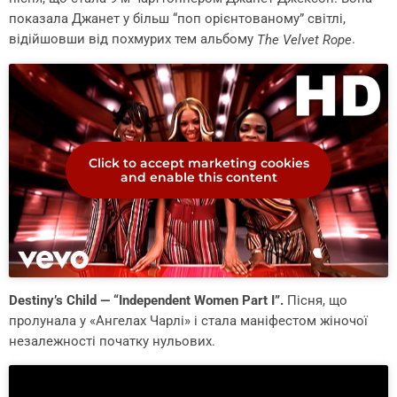
показала Джанет у більш “поп орієнтованому” світлі,
відійшовши від похмурих тем альбому
.
The Velvet Rope
Click to accept marketing cookies
and enable this content
Destiny’s Child — “Independent Women Part I”.
Пісня, що
пролунала у «Ангелах Чарлі» і стала маніфестом жіночої
незалежності початку нульових.