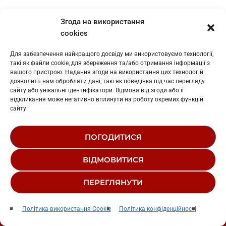
insert_link
Згода на використання
cookies
Для забезпечення найкращого досвіду ми використовуємо технології,
такі як файли cookie, для збереження та/або отримання інформації з
вашого пристрою. Надання згоди на використання цих технологій
дозволить нам обробляти дані, такі як поведінка під час перегляду
сайту або унікальні ідентифікатори. Відмова від згоди або її
відкликання може негативно вплинути на роботу окремих функцій
сайту.
ПОГОДИТИСЯ
ВІДМОВИТИСЯ
ПЕРЕГЛЯНУТИ
МУЗИЧНІ НОВИНИ
Julia Says
play_arrow
keyboard_arrow_right
Геній нашого часу: найкращі цитати
Політика використання Cookie
Політика конфіденційності
Wet Wet Wet
Кузьми Скрябіна