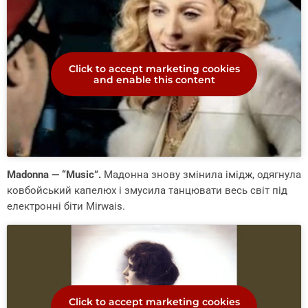
Click to accept marketing cookies
and enable this content
Madonna — “Music”.
Мадонна знову змінила імідж, одягнула
ковбойський капелюх і змусила танцювати весь світ під
електронні біти Mirwais.
Click to accept marketing cookies