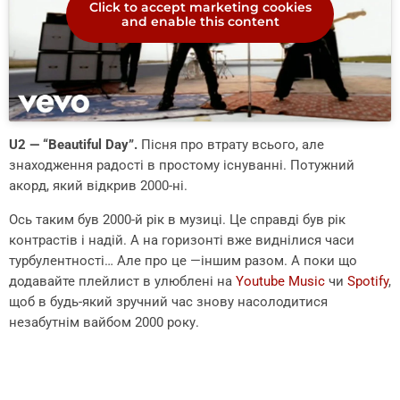
Click to accept marketing cookies
and enable this content
U2 — “Beautiful Day”.
Пісня про втрату всього, але
знаходження радості в простому існуванні. Потужний
акорд, який відкрив 2000-ні.
Ось таким був 2000-й рік в музиці. Це справді був рік
контрастів і надій. А на горизонті вже виднілися часи
турбулентності… Але про це —іншим разом. А поки що
додавайте плейлист в улюблені на
Youtube Music
чи
Spotify
,
щоб в будь-який зручний час знову насолодитися
незабутнім вайбом 2000 року.