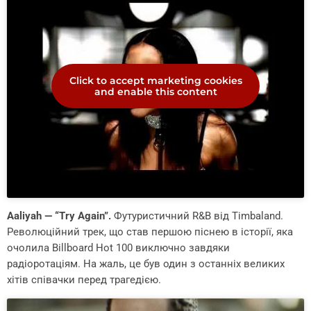
Click to accept marketing cookies
and enable this content
Aaliyah — “Try Again”.
Футуристичний R&B від Timbaland.
Революційний трек, що став першою піснею в історії, яка
очолила Billboard Hot 100 виключно завдяки
радіоротаціям. На жаль, це був один з останніх великих
хітів співачки перед трагедією.