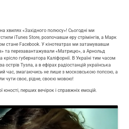
а хвилях «Західного полюсу»! Сьогодні ми
тили iTunes Store, розпочавши еру стрімінгів, а Марк
дом стане Facebook. У кінотеатрах ми затамувавши
ів» та перезавантажували «Матрицю», а Арнольд
 крісло губернатора Каліфорнії. В Україні тим часом
а острів Тузла, а в ефірах радіостанцій українська
ний час, змагаючись не лише з московською попсою, а
ли чути своє, рідне, своєю мовою!
ї юності, перших вечірок і справжніх емоцій.