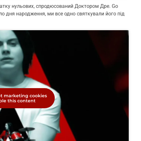
чатку нульових, спродюсований Доктором Дре. Go
е було дня народження, ми все одно святкували його під
pt marketing cookies
le this content