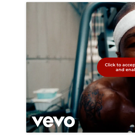
Click to acce
and enab