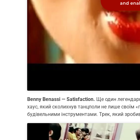
and enab
Benny Benassi — Satisfaction.
Ще один легендарни
хаус, який сколихнув танцполи не лише своїм 
будівельними інструментами. Трек, який зроб