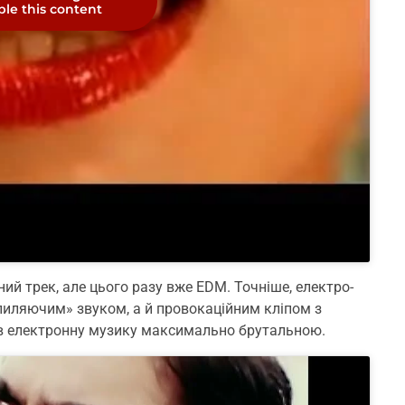
le this content
й трек, але цього разу вже EDM. Точніше, електро-
«пиляючим» звуком, а й провокаційним кліпом з
ив електронну музику максимально брутальною.