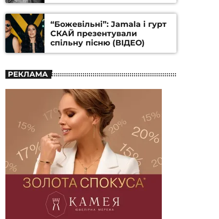
Станіслава Гуренка та
Андрія Алфьорова (ВІДЕО)
“Божевільні”: Jamala і гурт
СКАЙ презентували
спільну пісню (ВІДЕО)
РЕКЛАМА