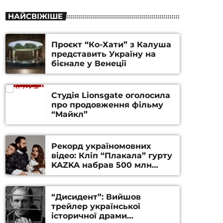
НАЙСВІЖІШЕ
Проєкт “Ко-Хати” з Калуша
представить Україну на
бієнале у Венеції
Студія Lionsgate оголосила
про продовження фільму
“Майкл”
Рекорд україномовних
відео: Кліп “Плакала” гурту
KAZKA набрав 500 млн
переглядів на YouTube
“Дисидент”: Вийшов
трейлер української
історичної драми