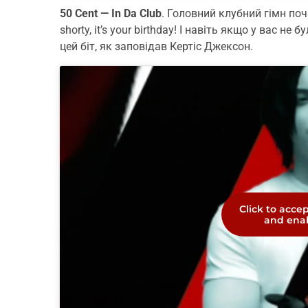
50 Cent — In Da Club
. Головний клубний гімн по
shorty, it’s your birthday! І навіть якщо у вас н
цей біт, як заповідав Кертіс Джексон.
Click to acce
and enab