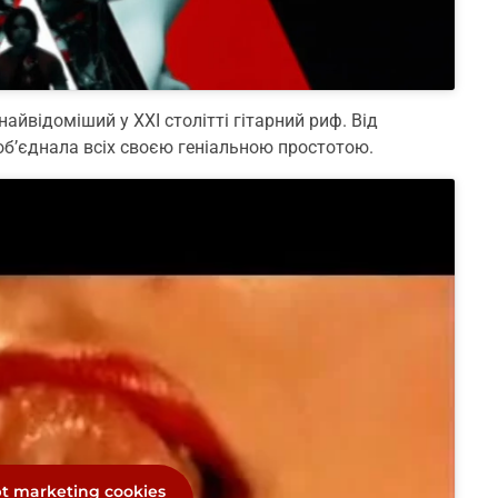
айвідоміший у XXI столітті гітарний риф. Від
 об’єднала всіх своєю геніальною простотою.
pt marketing cookies