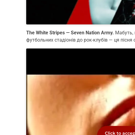
The White Stripes — Seven Nation Army.
Мабуть, н
футбольних стадіонів до рок-клубів — ця пісня
Click to acce