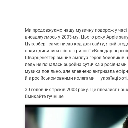
Ми продовжуємо нашу музичну подорож у часі н
висаджуємось у 2003-му. Цього року Apple запус
Цукерберг саме писав код для сайту, який зго
подих дивилися фінал трилогії «Володар персн
Шварценеггер змінив амплуа героя бойовиків на
ледь не почалась збройна сутичка з росіянами з
музика повільно, але впевнено вигризала ефір
й з російськомовними колегами — українці хоті
30 головних треків 2003 року. Це плейлист нашо
Вмикайте гучніше!