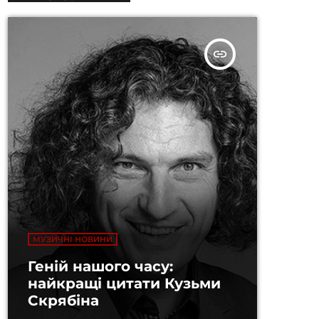
insert_link
МУЗИЧНІ НОВИНИ
Геній нашого часу:
найкращі цитати Кузьми
Скрябіна