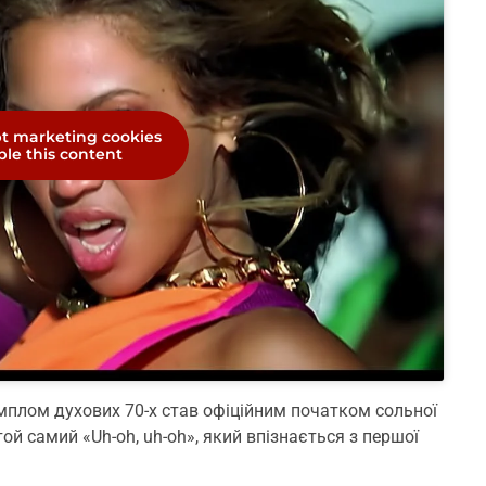
pt marketing cookies
le this content
семплом духових 70-х став офіційним початком сольної
той самий «Uh-oh, uh-oh», який впізнається з першої