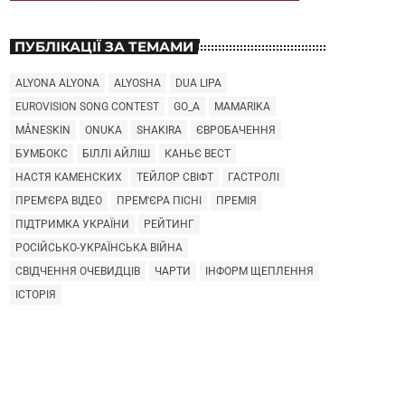
ПУБЛІКАЦІЇ ЗА ТЕМАМИ
ALYONA ALYONA
ALYOSHA
DUA LIPA
EUROVISION SONG CONTEST
GO_A
MAMARIKA
MÅNESKIN
ONUKA
SHAKIRA
ЄВРОБАЧЕННЯ
БУМБОКС
БІЛЛІ АЙЛІШ
КАНЬЄ ВЕСТ
НАСТЯ КАМЕНСКИХ
ТЕЙЛОР СВІФТ
ГАСТРОЛІ
ПРЕМ'ЄРА ВІДЕО
ПРЕМ'ЄРА ПІСНІ
ПРЕМІЯ
ПІДТРИМКА УКРАЇНИ
РЕЙТИНГ
РОСІЙСЬКО-УКРАЇНСЬКА ВІЙНА
СВІДЧЕННЯ ОЧЕВИДЦІВ
ЧАРТИ
ІНФОРМ ЩЕПЛЕННЯ
ІСТОРІЯ