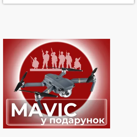
мобілізувався до лав сил оборони. Чоловік зізнається, що
раніше не писав і лише виклики війни та захист країни
підштовхнули до написання віршів про найголовніше,
повідомляє прес-служба виконавця. "Ці рядки водночас про
війну і те, куди […]