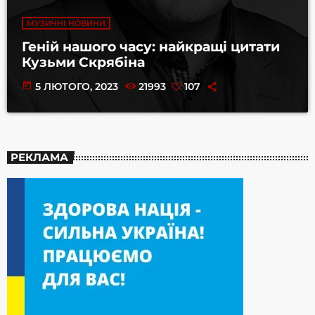
МУЗИЧНІ НОВИНИ
Геній нашого часу: найкращі цитати
Кузьми Скрябіна
today
5 ЛЮТОГО, 2023
21993
107
РЕКЛАМА