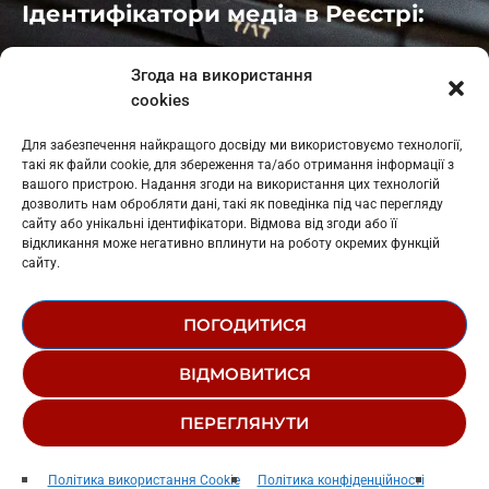
Ідентифікатори медіа в Реєстрі:
Івано-Франківськ
: L11-00661
Згода на використання
Калуш
: L11-01410
cookies
Рогатин
: L11-01801
Яблуниця
: L11-01720
Для забезпечення найкращого досвіду ми використовуємо технології,
Косів: L11-01805
такі як файли cookie, для збереження та/або отримання інформації з
Гарасимів: L11-02274
вашого пристрою. Надання згоди на використання цих технологій
дозволить нам обробляти дані, такі як поведінка під час перегляду
сайту або унікальні ідентифікатори. Відмова від згоди або її
відкликання може негативно вплинути на роботу окремих функцій
сайту.
ПОГОДИТИСЯ
© 1995-2026 РК «ЗАХІДНИЙ ПОЛЮС»
ВІДМОВИТИСЯ
ЛОГОТИП
РЕДАКЦІЙНИЙ СТАТУТ
ПЕРЕГЛЯНУТИ
СТРУКТУРА ВЛАСНОСТІ
Біда За Бідов
play_arrow
keyboard_arrow_right
Політика використання Cookie
Політика конфіденційності