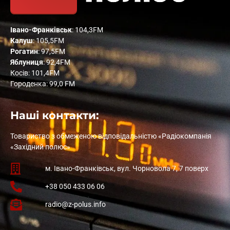
Івано-Франківськ
: 104,3FM
Калуш
: 105,5FM
Рогатин
: 97,5FM
Яблуниця
: 92,4FM
Косів: 101,4FM
Городенка: 99,0 FM
Наші контакти:
Товариство з обмеженою відповідальністю «Радіокомпанія
«Західний полюс»
м. Івано-Франківськ, вул. Чорновола 7, 7 поверх
+38 050 433 06 06
radio@z-polus.info