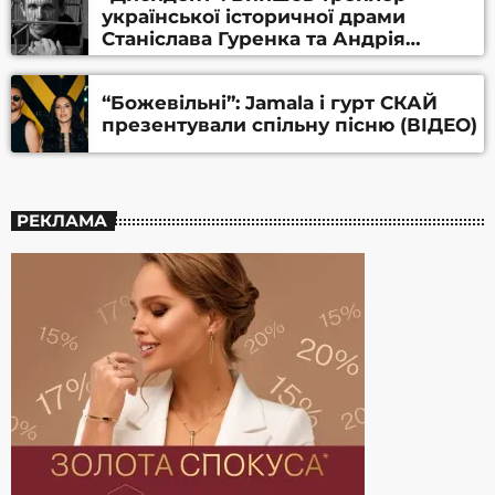
української історичної драми
Станіслава Гуренка та Андрія
Алфьорова (ВІДЕО)
“Божевільні”: Jamala і гурт СКАЙ
презентували спільну пісню (ВІДЕО)
РЕКЛАМА