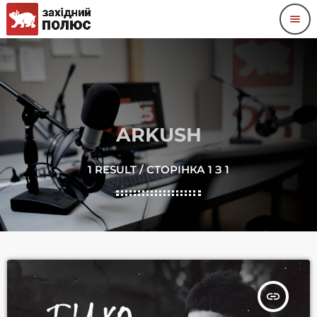
menu
ARKUSH
1 RESULT / СТОРІНКА 1 З 1
insert_link