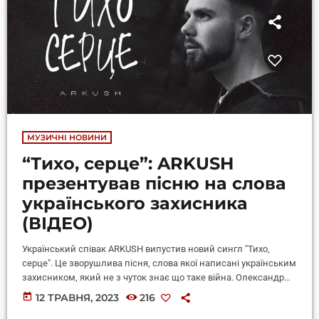
МУЗИЧНІ НОВИНИ
“Тихо, серце”: ARKUSH
презентував пісню на слова
українського захисника
(ВІДЕО)
Український співак ARKUSH випустив новий сингл "Тихо,
серце". Це зворушлива пісня, слова якої написані українським
захисником, який не з чуток знає що таке війна. Олександр
Тодорчук, автор проникливих слів, після початку
today
12 ТРАВНЯ, 2023
216
повномасштабного вторгнення не задумуючись