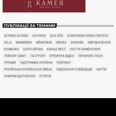
ПУБЛІКАЦІЇ ЗА ТЕМАМИ
ALYONA ALYONA
ALYOSHA
DUA LIPA
EUROVISION SONG CONTEST
GO_A
MAMARIKA
MÅNESKIN
ONUKA
SHAKIRA
ЄВРОБАЧЕННЯ
БУМБОКС
БІЛЛІ АЙЛІШ
КАНЬЄ ВЕСТ
НАСТЯ КАМЕНСКИХ
ТЕЙЛОР СВІФТ
ГАСТРОЛІ
ПРЕМ'ЄРА ВІДЕО
ПРЕМ'ЄРА ПІСНІ
ПРЕМІЯ
ПІДТРИМКА УКРАЇНИ
РЕЙТИНГ
РОСІЙСЬКО-УКРАЇНСЬКА ВІЙНА
СВІДЧЕННЯ ОЧЕВИДЦІВ
ЧАРТИ
ІНФОРМ ЩЕПЛЕННЯ
ІСТОРІЯ