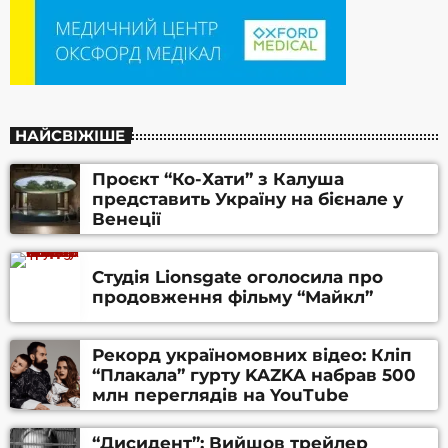
НАЙСВІЖІШЕ
Проєкт “Ко-Хати” з Калуша
представить Україну на бієнале у
Венеції
Студія Lionsgate оголосила про
продовження фільму “Майкл”
Рекорд україномовних відео: Кліп
“Плакала” гурту KAZKA набрав 500
млн переглядів на YouTube
“Дисидент”: Вийшов трейлер